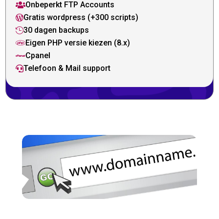
Onbeperkt FTP Accounts

Gratis wordpress (+300 scripts)

30 dagen backups

Eigen PHP versie kiezen (8.x)

Cpanel

Telefoon & Mail support
