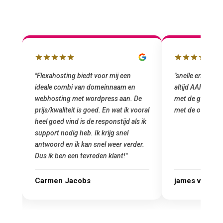
box
"Flexahosting biedt voor mij een
"snelle en vriend
ideale combi van domeinnaam en
altijd AAN (: fij
mij
webhosting met wordpress aan. De
met de grote jon
prijs/kwaliteit is goed. En wat ik vooral
met de overstap
heel goed vind is de responstijd als ik
n
support nodig heb. Ik krijg snel
antwoord en ik kan snel weer verder.
Dus ik ben een tevreden klant!"
Carmen Jacobs
james van ora