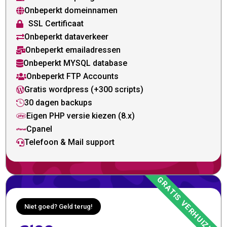
Onbeperkt domeinnamen

SSL Certificaat

Onbeperkt dataverkeer

Onbeperkt emailadressen

Onbeperkt MYSQL database

Onbeperkt FTP Accounts

Gratis wordpress (+300 scripts)

30 dagen backups

Eigen PHP versie kiezen (8.x)

Cpanel

Telefoon & Mail support

Niet goed? Geld terug!