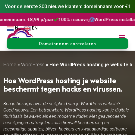
Voor de eerste 200 nieuwe klanten: domeinnaam voor €1
: €8,99 p/jaar
100% risicovrij
WordPress installatie
DNS 



NL
EN
Domeinnaam controleren
Home
»
WordPress
»
Hoe WordPress hosting je website be
Hoe WordPress hosting je website
beschermt tegen hacks en virussen.​
Ben je bezorgd over de veiligheid van je WordPress-website?
Goed nieuws! Een betrouwbare WordPress hosting kan je digitale
thuisbasis bewaken als een moderne ridder. Met geavanceerde
beveiligingsmaatregelen zoals firewall-bescherming en
regelmatige updates, blijven hackers en kwaadaardige software