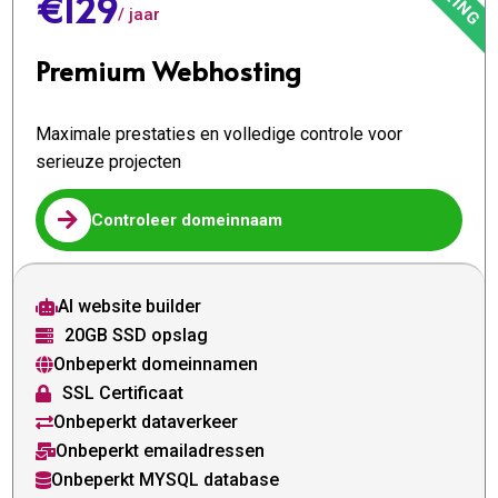
€129
/ jaar
Premium Webhosting
Maximale prestaties en volledige controle voor
serieuze projecten

Controleer domeinnaam
AI website builder

20GB SSD opslag

Onbeperkt domeinnamen

SSL Certificaat

Onbeperkt dataverkeer

Onbeperkt emailadressen

Onbeperkt MYSQL database
