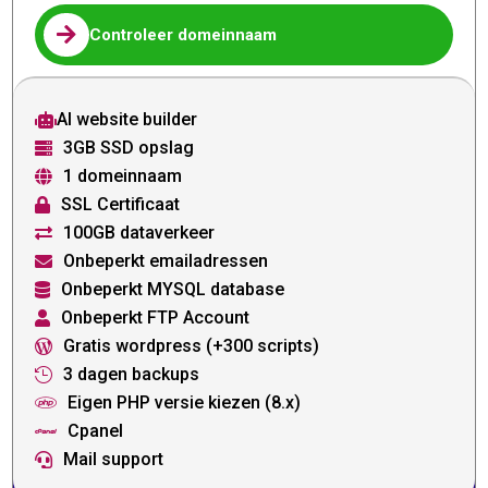

Controleer domeinnaam
AI website builder

3GB SSD opslag

1 domeinnaam

SSL Certificaat

100GB dataverkeer

Onbeperkt emailadressen

Onbeperkt MYSQL database

Onbeperkt FTP Account

Gratis wordpress (+300 scripts)

3 dagen backups

Eigen PHP versie kiezen (8.x)

Cpanel

Mail support
