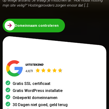
op veilige afstand. Je vraagt je misschien af: "Hoe houdt hosting
mijn site veilig?" Hostingproviders zorgen ervoor dat […]..

Domeinnaam controleren
Gratis SSL certificaat
Gratis WordPress installatie
Onbeperkt domeinnamen
30 Dagen niet goed, geld terug