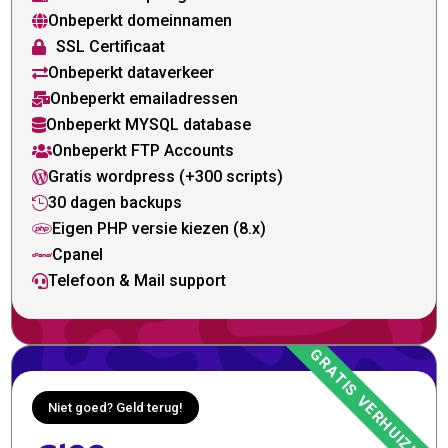
Onbeperkt domeinnamen

SSL Certificaat

Onbeperkt dataverkeer

Onbeperkt emailadressen

Onbeperkt MYSQL database

Onbeperkt FTP Accounts

Gratis wordpress (+300 scripts)

30 dagen backups

Eigen PHP versie kiezen (8.x)

Cpanel

Telefoon & Mail support

Niet goed? Geld terug!