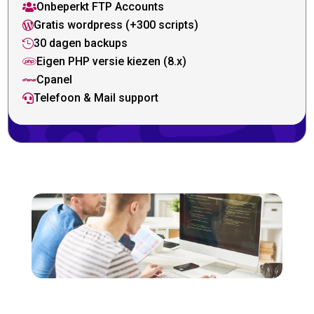
Onbeperkt FTP Accounts

Gratis wordpress (+300 scripts)

30 dagen backups

Eigen PHP versie kiezen (8.x)

Cpanel

Telefoon & Mail support
