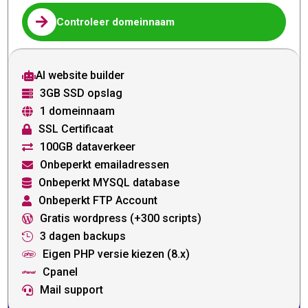

Controleer domeinnaam
AI website builder

3GB SSD opslag

1 domeinnaam

SSL Certificaat

100GB dataverkeer

Onbeperkt emailadressen

Onbeperkt MYSQL database

Onbeperkt FTP Account

Gratis wordpress (+300 scripts)

3 dagen backups

Eigen PHP versie kiezen (8.x)

Cpanel

Mail support
