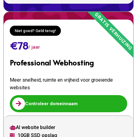
Niet goed? Geld terug!
€78
/ jaar
Professional Webhosting
Meer snelheid, ruimte en vrijheid voor groeiende
websites

Controleer domeinnaam
AI website builder

10GB SSD opslag
