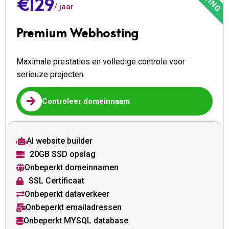
€129
/ jaar
Premium Webhosting
Maximale prestaties en volledige controle voor
serieuze projecten

Controleer domeinnaam
AI website builder

20GB SSD opslag

Onbeperkt domeinnamen

SSL Certificaat

Onbeperkt dataverkeer

Onbeperkt emailadressen

Onbeperkt MYSQL database
