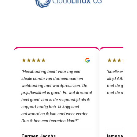
ox
"Flexahosting biedt voor mij een
"snelle en vriende
ideale combi van domeinnaam en
altijd AAN (: fijn
ij
webhosting met wordpress aan. De
met de grote jong
prijs/kwaliteit is goed. En wat ik vooral
met de overstap!
heel goed vind is de responstijd als ik
support nodig heb. Ik krijg snel
antwoord en ik kan snel weer verder.
Dus ik ben een tevreden klant!"
Carmen Jacobs
james van oran