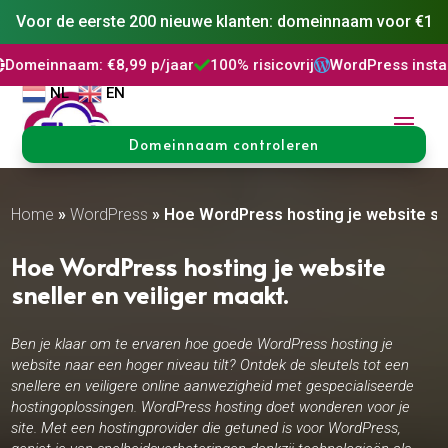
Voor de eerste 200 nieuwe klanten: domeinnaam voor €1
€8,99 p/jaar
100% risicovrij
WordPress installatie
DNS Be



NL
EN
Domeinnaam controleren
Home
»
WordPress
»
Hoe WordPress hosting je website snel
Hoe WordPress hosting je website
sneller en veiliger maakt.​
Ben je klaar om te ervaren hoe goede WordPress hosting je
website naar een hoger niveau tilt? Ontdek de sleutels tot een
snellere en veiligere online aanwezigheid met gespecialiseerde
hostingoplossingen. WordPress hosting doet wonderen voor je
site. Met een hostingprovider die getuned is voor WordPress,