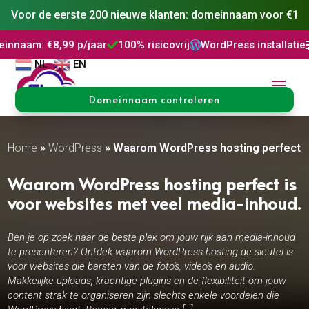
Voor de eerste 200 nieuwe klanten: domeinnaam voor €1
,99 p/jaar
100% risicovrij
WordPress installatie
DNS Beh



NL
EN
Domeinnaam controleren
Home
»
WordPress
»
Waarom WordPress hosting perfect is
Waarom WordPress hosting perfect is
voor websites met veel media-inhoud.​
Ben je op zoek naar de beste plek om jouw rijk aan media-inhoud
te presenteren? Ontdek waarom WordPress hosting de sleutel is
voor websites die barsten van de foto's, video's en audio.
Makkelijke uploads, krachtige plugins en de flexibiliteit om jouw
content strak te organiseren zijn slechts enkele voordelen die