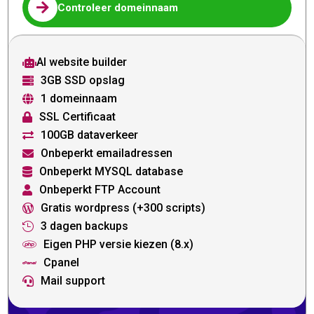

Controleer domeinnaam
AI website builder

3GB SSD opslag

1 domeinnaam

SSL Certificaat

100GB dataverkeer

Onbeperkt emailadressen

Onbeperkt MYSQL database

Onbeperkt FTP Account

Gratis wordpress (+300 scripts)

3 dagen backups

Eigen PHP versie kiezen (8.x)

Cpanel

Mail support
