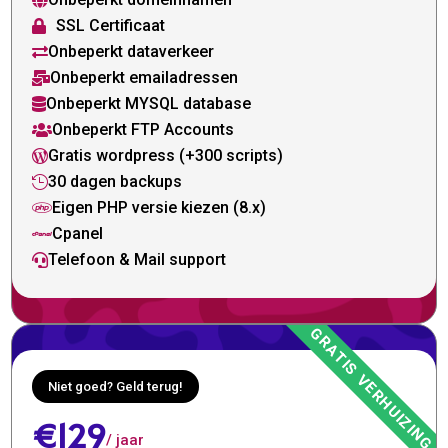

SSL Certificaat

Onbeperkt dataverkeer

Onbeperkt emailadressen

Onbeperkt MYSQL database

Onbeperkt FTP Accounts

Gratis wordpress (+300 scripts)

30 dagen backups

Eigen PHP versie kiezen (8.x)

Cpanel

Telefoon & Mail support

Niet goed? Geld terug!
€129
/ jaar