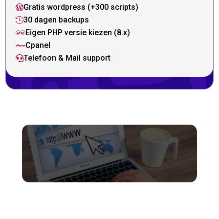
Gratis wordpress (+300 scripts)

30 dagen backups

Eigen PHP versie kiezen (8.x)

Cpanel

Telefoon & Mail support
