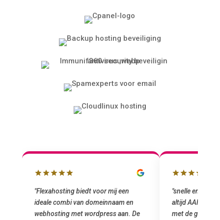
lbox
"Flexahosting biedt voor mij een
"snelle en vriend
ideale combi van domeinnaam en
altijd AAN (: fij
 mij
webhosting met wordpress aan. De
met de grote jon