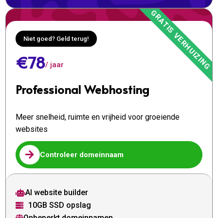
Niet goed? Geld terug!
€78
/ jaar
Professional Webhosting
Meer snelheid, ruimte en vrijheid voor groeiende
websites

Controleer domeinnaam
AI website builder

10GB SSD opslag

Onbeperkt domeinnamen