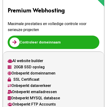
Premium Webhosting
Maximale prestaties en volledige controle voor
serieuze projecten

Controleer domeinnaam
AI website builder

20GB SSD opslag

Onbeperkt domeinnamen

SSL Certificaat

Onbeperkt dataverkeer

Onbeperkt emailadressen

Onbeperkt MYSQL database

Onbeperkt FTP Accounts
