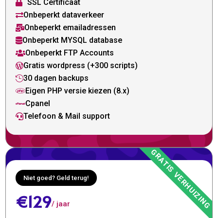
SSL Certificaat

Onbeperkt dataverkeer

Onbeperkt emailadressen

Onbeperkt MYSQL database

Onbeperkt FTP Accounts

Gratis wordpress (+300 scripts)

30 dagen backups

Eigen PHP versie kiezen (8.x)

Cpanel

Telefoon & Mail support

Niet goed? Geld terug!
€129
/ jaar