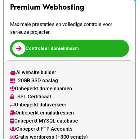
Premium Webhosting
Maximale prestaties en volledige controle voor
serieuze projecten

Controleer domeinnaam
AI website builder

20GB SSD opslag

Onbeperkt domeinnamen

SSL Certificaat

Onbeperkt dataverkeer

Onbeperkt emailadressen

Onbeperkt MYSQL database

Onbeperkt FTP Accounts

Gratis wordpress (+300 scripts)
