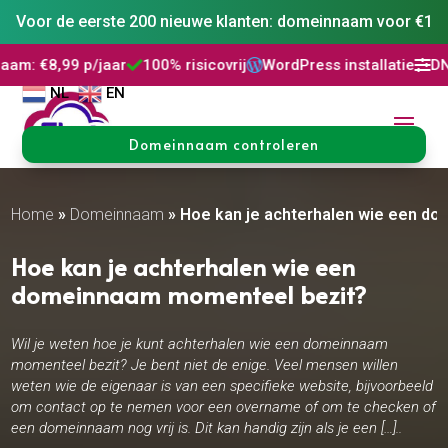
Voor de eerste 200 nieuwe klanten: domeinnaam voor €1
jaar
100% risicovrij
WordPress installatie
DNS Beheer
3




NL
EN
Domeinnaam controleren
Home
»
Domeinnaam
»
Hoe kan je achterhalen wie een d
Hoe kan je achterhalen wie een
domeinnaam momenteel bezit?
Wil je weten hoe je kunt achterhalen wie een domeinnaam
momenteel bezit? Je bent niet de enige. Veel mensen willen
weten wie de eigenaar is van een specifieke website, bijvoorbeeld
om contact op te nemen voor een overname of om te checken of
een domeinnaam nog vrij is. Dit kan handig zijn als je een […]..