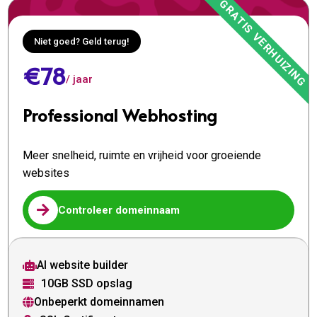
Niet goed? Geld terug!
€78
/ jaar
Professional Webhosting
Meer snelheid, ruimte en vrijheid voor groeiende
websites

Controleer domeinnaam
AI website builder

10GB SSD opslag

Onbeperkt domeinnamen
