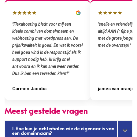
"snelle en vriendelijke service. staat
"Top service. Ik had
altijd AAN (: fijne prijzen vergeleken
het installeren van 
met de grote jongens en dus nu al blij
was meteen door hun
met de overstap!"
gemaakt. Top service
startup! Zeker een a
Goedkoop en de kwali
james van oranje
Marcel Thijs
Meest gestelde vragen
1. Hoe kun je achterhalen wie de eigenaar is van
een domeinnaam?