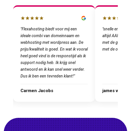
"snelle en vriendelijke service. staat
"Top service. I
altijd AAN (: fijne prijzen vergeleken
het installeren
e
met de grote jongens en dus nu al blij
was meteen doo
oral
met de overstap!"
gemaakt. Top se
 ik
startup! Zeker e
Goedkoop en de k
r.
james van oranje
Marcel Thijs