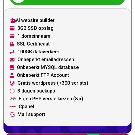
AI website builder

3GB SSD opslag

1 domeinnaam

SSL Certificaat

100GB dataverkeer

Onbeperkt emailadressen

Onbeperkt MYSQL database

Onbeperkt FTP Account

Gratis wordpress (+300 scripts)

3 dagen backups

Eigen PHP versie kiezen (8.x)

Cpanel

Mail support
