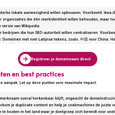
 sterke lokale aanwezigheid willen opbouwen. Voorbeeld: ikea.d
r organisaties die één merkidentiteit willen behouden, maar t
 versie van Wikipedia.
 bedrijven die hun SEO-autoriteit willen centraliseren. Voorbe
:
Domeinen met niet-Latijnse tekens, zoals .中国 voor China. H

Registreer je domeinnaam direct
en en best practices
te aanpak. Let op deze punten voor maximale impact:
 merknaam overal herkenbaar blijft, ongeacht de domeinstruct
kom je duplicate content en help je zoekmachines de juiste ve
e hosten in het land waar je doelgroep zich bevindt voor snell