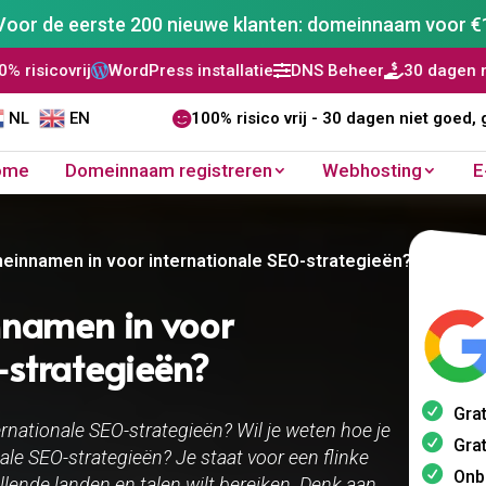
Voor de eerste 200 nieuwe klanten: domeinnaam voor €
WordPress installatie
DNS Beheer
30 dagen niet goed, ge



NL
EN

100% risico vrij - 30 dagen niet goed, 
ome
Domeinnaam registreren
Webhosting
E
meinnamen in voor internationale SEO-strategieën?
nnamen in voor
-strategieën?
Grat
rnationale SEO-strategieën? Wil je weten hoe je
Grat
le SEO-strategieën? Je staat voor een flinke
Onb
illende landen en talen wilt bereiken. Denk aan