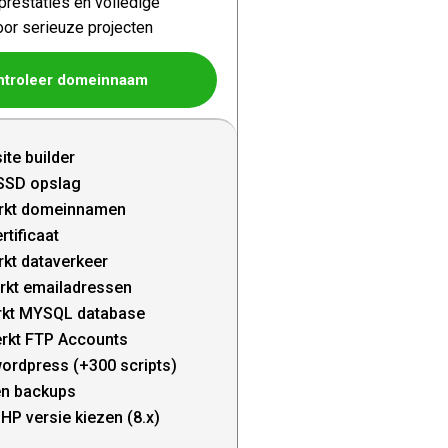
restaties en volledige
oor serieuze projecten
ntroleer domeinnaam
ite builder
SSD opslag
rkt domeinnamen
rtificaat
kt dataverkeer
rkt emailadressen
kt MYSQL database
rkt FTP Accounts
wordpress (+300 scripts)
en backups
HP versie kiezen (8.x)