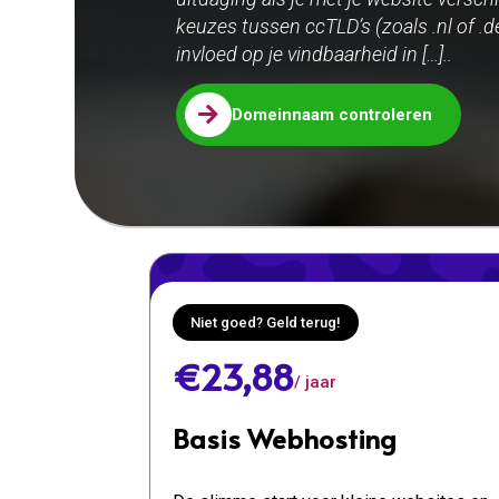
keuzes tussen ccTLD’s (zoals .nl of 
invloed op je vindbaarheid in […]..

Domeinnaam controleren
Niet goed? Geld terug!
€23,88
/ jaar
Basis Webhosting