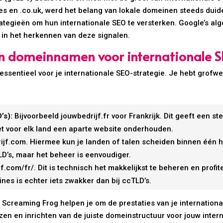
 .es en .co.uk, werd het belang van lokale domeinen steeds dui
tegieën om hun internationale SEO te versterken. Google’s al
 in het herkennen van deze signalen.
an domeinnamen voor internationale 
essentieel voor je internationale SEO-strategie. Je hebt grofwe
’s):
Bijvoorbeeld jouwbedrijf.fr voor Frankrijk. Dit geeft een s
oet voor elk land een aparte website onderhouden.
rijf.com. Hiermee kun je landen of talen scheiden binnen één 
D’s, maar het beheer is eenvoudiger.
.com/fr/. Dit is technisch het makkelijkst te beheren en profit
es is echter iets zwakker dan bij ccTLD’s.
 Screaming Frog helpen je om de prestaties van je internation
zen en inrichten van de juiste domeinstructuur voor jouw inter