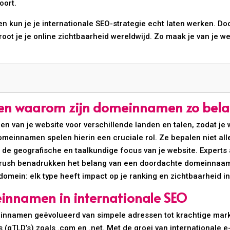
oort.
un je je internationale SEO-strategie echt laten werken. Door
root je je online zichtbaarheid wereldwijd. Zo maak je van je w
O en waarom zijn domeinnamen zo bela
ren van je website voor verschillende landen en talen, zodat je
einnamen spelen hierin een cruciale rol. Ze bepalen niet allee
de geografische en taalkundige focus van je website. Experts a
Mrush benadrukken het belang van een doordachte domeinnaamst
 domein: elk type heeft impact op je ranking en zichtbaarheid i
innamen in internationale SEO
einnamen geëvolueerd van simpele adressen tot krachtige marke
 (gTLD’s) zoals .com en .net. Met de groei van internationale