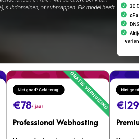
30 D
.de), subdomeinen, of submappen. Elk model heeft
cPa
DNS
Alti
verle
Niet goed? Geld terug!
Niet goed
€78
€129
/ jaar
Professional Webhosting
Premi