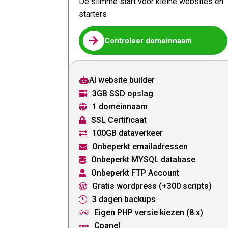
De slimme start voor kleine websites en
starters

Controleer domeinnaam
AI website builder

3GB SSD opslag

1 domeinnaam

SSL Certificaat

100GB dataverkeer

Onbeperkt emailadressen

Onbeperkt MYSQL database

Onbeperkt FTP Account

Gratis wordpress (+300 scripts)

3 dagen backups

Eigen PHP versie kiezen (8.x)

Cpanel
