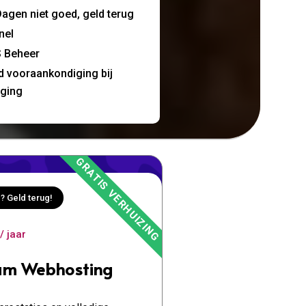
agen niet goed, geld terug
nel
 Beheer
jd vooraankondiging bij
nging
? Geld terug!
/ jaar
um Webhosting