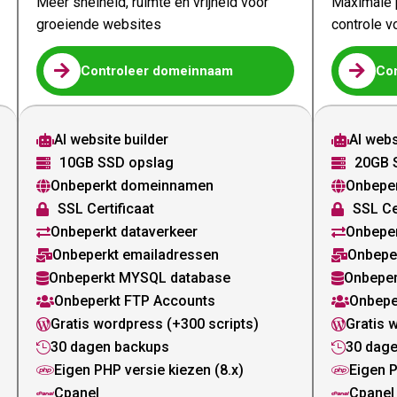
Meer snelheid, ruimte en vrijheid voor
Maximale p
groeiende websites
controle v


Controleer domeinnaam
Co
AI website builder
AI webs


10GB SSD opslag
20GB 


Onbeperkt domeinnamen
Onbepe


SSL Certificaat
SSL Ce


Onbeperkt dataverkeer
Onbeper


Onbeperkt emailadressen
Onbepe


Onbeperkt MYSQL database
Onbeper


Onbeperkt FTP Accounts
Onbepe


Gratis wordpress (+300 scripts)
Gratis 


30 dagen backups
30 dag


Eigen PHP versie kiezen (8.x)
Eigen P


Cpanel
Cpanel

