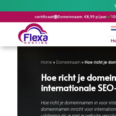
is SSL certificaat
Domeinnaam: €8,99 p/jaar
100% risicovrij


H
Home
»
Domeinnaam
»
Hoe richt je do
Hoe richt je domei
internationale SEO
Hoe richt je domeinnamen in voor inte
domeinnamen inricht voor internationa
uitdaging als je met je website versch