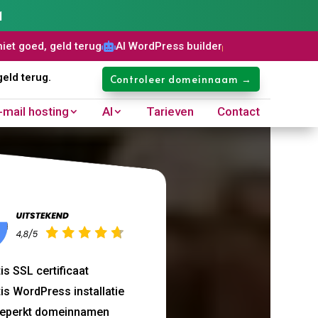
1
ld terug
AI WordPress builder
Gratis SSL certificaat
Domei



geld terug.
Controleer domeinnaam →
-mail hosting
AI
Tarieven
Contact
is SSL certificaat
is WordPress installatie
eperkt domeinnamen