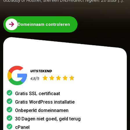
GoDaddy of Hostnet, snel een DNS-redirect regelen. Zo stuur […]..

Domeinnaam controleren
Gratis SSL certificaat
Gratis WordPress installatie
Onbeperkt domeinnamen
30 Dagen niet goed, geld terug
cPanel