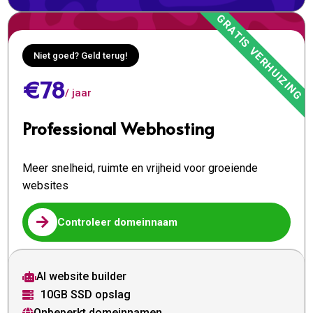
Niet goed? Geld terug!
€78
/ jaar
Professional Webhosting
Meer snelheid, ruimte en vrijheid voor groeiende
websites

Controleer domeinnaam
AI website builder

10GB SSD opslag

Onbeperkt domeinnamen