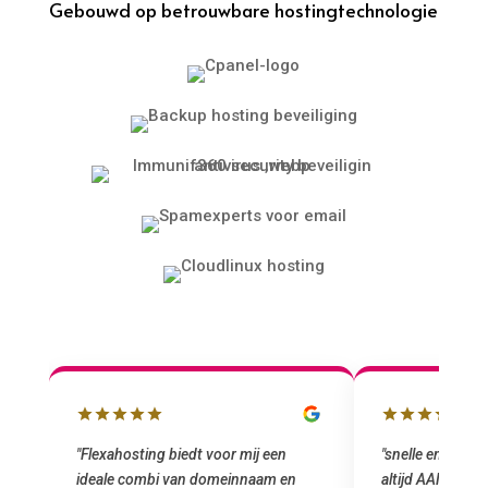
Gebouwd op betrouwbare hostingtechnologie
ting biedt voor mij een
"snelle en vriendelijke service. staat
ombi van domeinnaam en
altijd AAN (: fijne prijzen vergeleken