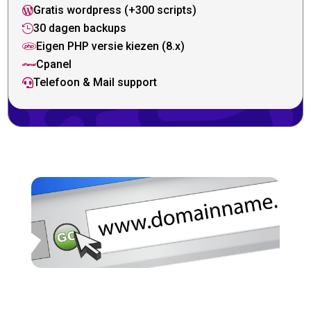
Gratis wordpress (+300 scripts)

30 dagen backups

Eigen PHP versie kiezen (8.x)

Cpanel

Telefoon & Mail support
