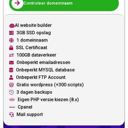

Controleer domeinnaam
AI website builder

3GB SSD opslag

1 domeinnaam

SSL Certificaat

100GB dataverkeer

Onbeperkt emailadressen

Onbeperkt MYSQL database

Onbeperkt FTP Account

Gratis wordpress (+300 scripts)

3 dagen backups

Eigen PHP versie kiezen (8.x)

Cpanel

Mail support
