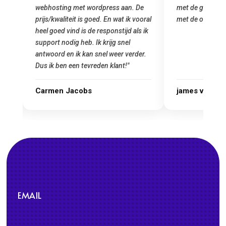
ng met wordpress aan. De
met de grote jongens en dus nu al blij
iteit is goed. En wat ik vooral
met de overstap!"
vind is de responstijd als ik
dig heb. Ik krijg snel
en ik kan snel weer verder.
n een tevreden klant!"
 Jacobs
james van oranje
EMAIL