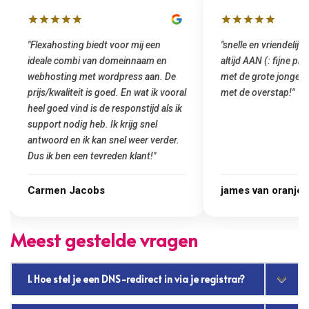
 voor mij een
"snelle en vriendelijke service. staat
domeinnaam en
altijd AAN (: fijne prijzen vergeleken
rdpress aan. De
met de grote jongens en dus nu al blij
oed. En wat ik vooral
met de overstap!"
 responstijd als ik
k krijg snel
snel weer verder.
eden klant!"
james van oranje
Meest gestelde vragen
1. Hoe stel je een DNS-redirect in via je registrar?