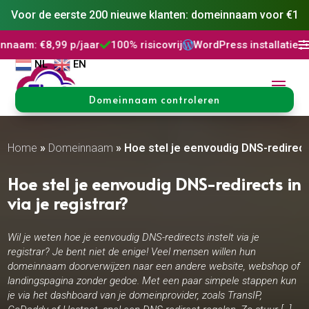
Voor de eerste 200 nieuwe klanten: domeinnaam voor €1
 p/jaar
100% risicovrij
WordPress installatie
DNS Beheer



NL
EN
Domeinnaam controleren
Home
»
Domeinnaam
»
Hoe stel je eenvoudig DNS-redirects
Hoe stel je eenvoudig DNS-redirects in
via je registrar?
Wil je weten hoe je eenvoudig DNS-redirects instelt via je
registrar? Je bent niet de enige! Veel mensen willen hun
domeinnaam doorverwijzen naar een andere website, webshop of
landingspagina zonder gedoe. Met een paar simpele stappen kun
je via het dashboard van je domeinprovider, zoals TransIP,