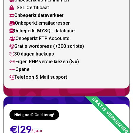

SSL Certificaat

Onbeperkt dataverkeer

Onbeperkt emailadressen

Onbeperkt MYSQL database

Onbeperkt FTP Accounts

Gratis wordpress (+300 scripts)

30 dagen backups

Eigen PHP versie kiezen (8.x)

Cpanel

Telefoon & Mail support

Niet goed? Geld terug!
€129
/ jaar