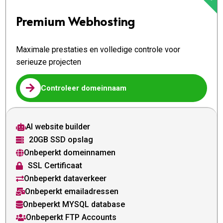
Premium Webhosting
Maximale prestaties en volledige controle voor
serieuze projecten

Controleer domeinnaam
AI website builder

20GB SSD opslag

Onbeperkt domeinnamen

SSL Certificaat

Onbeperkt dataverkeer

Onbeperkt emailadressen

Onbeperkt MYSQL database

Onbeperkt FTP Accounts
