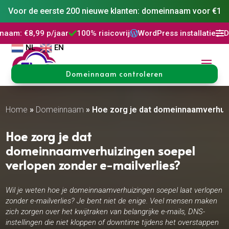
Voor de eerste 200 nieuwe klanten: domeinnaam voor €1
p/jaar
100% risicovrij
WordPress installatie
DNS Beheer



NL
EN
Domeinnaam controleren
Home
»
Domeinnaam
»
Hoe zorg je dat domeinnaamverhuiz
Hoe zorg je dat
domeinnaamverhuizingen soepel
verlopen zonder e-mailverlies?
Wil je weten hoe je domeinnaamverhuizingen soepel laat verlopen
zonder e-mailverlies? Je bent niet de enige. Veel mensen maken
zich zorgen over het kwijtraken van belangrijke e-mails, DNS-
instellingen die niet kloppen of downtime tijdens het overstappen