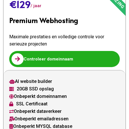
€129
/ jaar
Premium Webhosting
Maximale prestaties en volledige controle voor
serieuze projecten

Controleer domeinnaam
AI website builder

20GB SSD opslag

Onbeperkt domeinnamen

SSL Certificaat

Onbeperkt dataverkeer

Onbeperkt emailadressen

Onbeperkt MYSQL database
