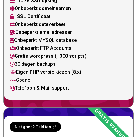
10GB SSD opslag

Onbeperkt domeinnamen

SSL Certificaat

Onbeperkt dataverkeer

Onbeperkt emailadressen

Onbeperkt MYSQL database

Onbeperkt FTP Accounts

Gratis wordpress (+300 scripts)

30 dagen backups

Eigen PHP versie kiezen (8.x)

Cpanel

Telefoon & Mail support

Niet goed? Geld terug!