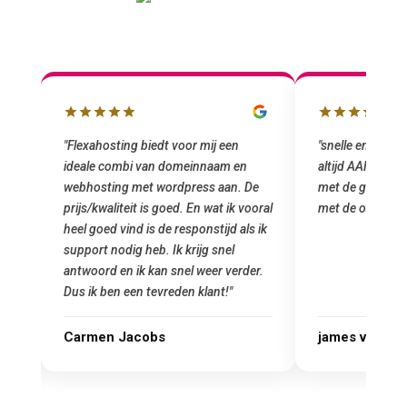
"snelle en vriendelijke service. staat
"Top service. I
altijd AAN (: fijne prijzen vergeleken
het installeren
e
met de grote jongens en dus nu al blij
was meteen doo
oral
met de overstap!"
gemaakt. Top se
 ik
startup! Zeker e
Goedkoop en de k
r.
james van oranje
Marcel Thijs