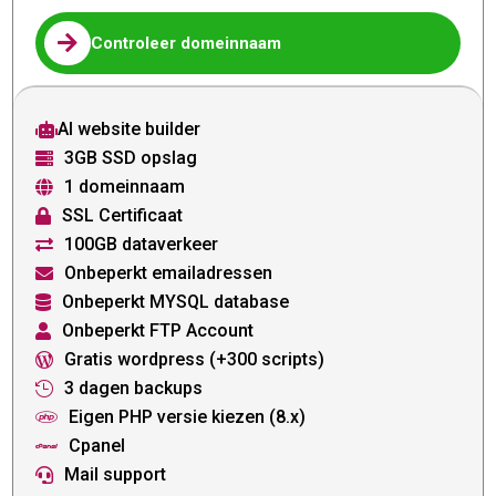

Controleer domeinnaam
AI website builder

3GB SSD opslag

1 domeinnaam

SSL Certificaat

100GB dataverkeer

Onbeperkt emailadressen

Onbeperkt MYSQL database

Onbeperkt FTP Account

Gratis wordpress (+300 scripts)

3 dagen backups

Eigen PHP versie kiezen (8.x)

Cpanel

Mail support
