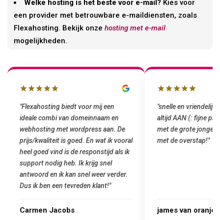
Welke hosting is het beste voor e-mail?
Kies voor
een provider met betrouwbare e-maildiensten, zoals
Flexahosting. Bekijk onze
hosting met e-mail
mogelijkheden.
"snelle en vriendelijke service. staat
"Top service. Ik had
altijd AAN (: fijne prijzen vergeleken
het installeren van 
met de grote jongens en dus nu al blij
was meteen door hun
met de overstap!"
gemaakt. Top service
startup! Zeker een a
Goedkoop en de kwali
james van oranje
Marcel Thijs