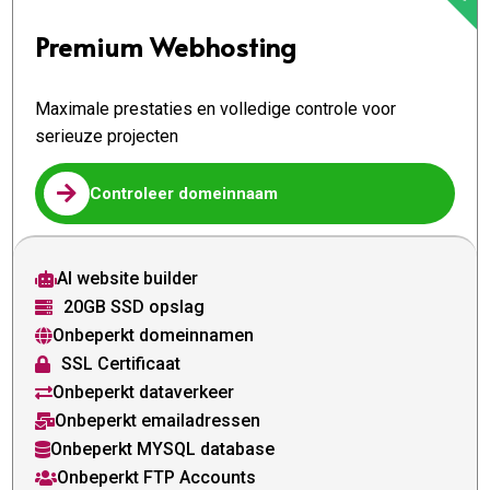
Premium Webhosting
Maximale prestaties en volledige controle voor
serieuze projecten

Controleer domeinnaam
AI website builder

20GB SSD opslag

Onbeperkt domeinnamen

SSL Certificaat

Onbeperkt dataverkeer

Onbeperkt emailadressen

Onbeperkt MYSQL database

Onbeperkt FTP Accounts
