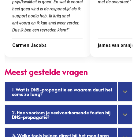
met de overstap!"
gemaakt. Top service
startup! Zeker een a
Goedkoop en de kwali
james van oranje
Marcel Thijs
Meest gestelde vragen
1. Wat is DNS-propagatie en waarom duurt het
soms zo lang?
2. Hoe voorkom je veelvoorkomende fouten bij
DNS-propagatie?
3. Welke tools helpen direct bij het monitoren