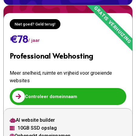
Niet goed? Geld terug!
€78
/ jaar
Professional Webhosting
Meer snelheid, ruimte en vrijheid voor groeiende
websites

Controleer domeinnaam
AI website builder

10GB SSD opslag

Onbeperkt domeinnamen