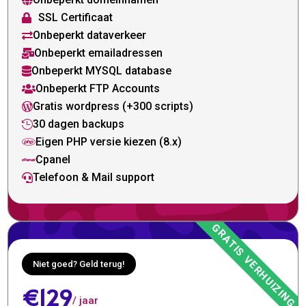

SSL Certificaat

Onbeperkt dataverkeer

Onbeperkt emailadressen

Onbeperkt MYSQL database

Onbeperkt FTP Accounts

Gratis wordpress (+300 scripts)

30 dagen backups

Eigen PHP versie kiezen (8.x)

Cpanel

Telefoon & Mail support

Niet goed? Geld terug!
€129
/ jaar