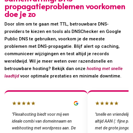
propagatieproblemen voorkomen
doe je zo
Door slim om te gaan met TTL, betrouwbare DNS-
providers te kiezen en tools als DNSChecker en Google
Public DNS te gebruiken, voorkom je de meeste
problemen met DNS-propagatie. Blijf alert op caching,
communiceer wijzigingen en test altijd je records
wereldwijd. Wil je meer weten over razendsnelle en
betrouwbare hosting? Bekijk dan onze
hosting met snelle
laadtijd
voor optimale prestaties en minimale downtime.
"snelle en vriendelijke service. staat
"Top service. Ik had
altijd AAN (: fijne prijzen vergeleken
het installeren van 
met de grote jongens en dus nu al blij
was meteen door hun