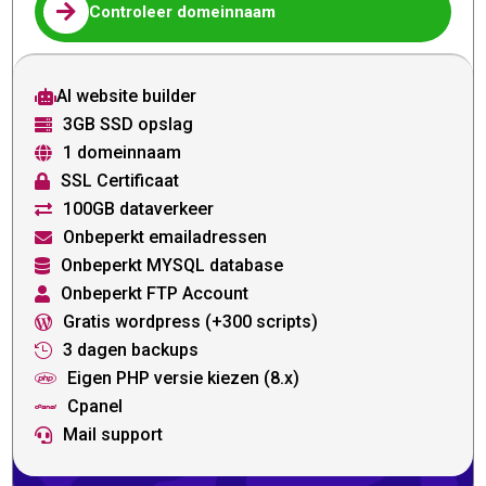

Controleer domeinnaam
AI website builder

3GB SSD opslag

1 domeinnaam

SSL Certificaat

100GB dataverkeer

Onbeperkt emailadressen

Onbeperkt MYSQL database

Onbeperkt FTP Account

Gratis wordpress (+300 scripts)

3 dagen backups

Eigen PHP versie kiezen (8.x)

Cpanel

Mail support
