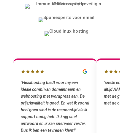
"snelle en vriendelijke service. staat
"Top service. I
altijd AAN (: fijne prijzen vergeleken
het installeren
e
met de grote jongens en dus nu al blij
was meteen doo
oral
met de overstap!"
gemaakt. Top se
 ik
startup! Zeker e
Goedkoop en de k
r.