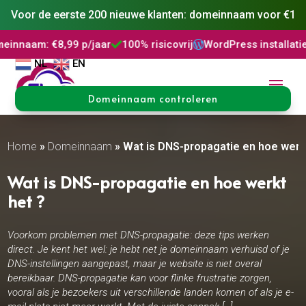
Voor de eerste 200 nieuwe klanten: domeinnaam voor €1
,99 p/jaar
100% risicovrij
WordPress installatie
DNS Behe



NL
EN
Domeinnaam controleren
Home
»
Domeinnaam
»
Wat is DNS-propagatie en hoe werk
Wat is DNS-propagatie en hoe werkt
het ?
Voorkom problemen met DNS-propagatie: deze tips werken
direct. Je kent het wel: je hebt net je domeinnaam verhuisd of je
DNS-instellingen aangepast, maar je website is niet overal
bereikbaar. DNS-propagatie kan voor flinke frustratie zorgen,
vooral als je bezoekers uit verschillende landen komen of als je e-