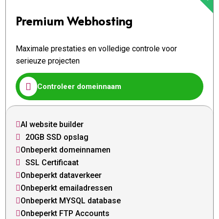
Premium Webhosting
Maximale prestaties en volledige controle voor
serieuze projecten

Controleer domeinnaam
AI website builder

20GB SSD opslag

Onbeperkt domeinnamen

SSL Certificaat

Onbeperkt dataverkeer

Onbeperkt emailadressen

Onbeperkt MYSQL database

Onbeperkt FTP Accounts
