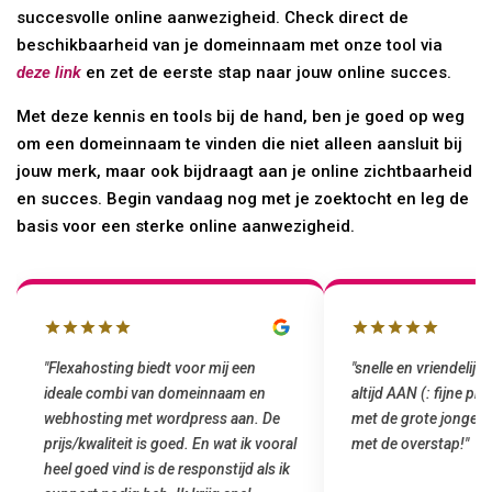
succesvolle online aanwezigheid. Check direct de
beschikbaarheid van je domeinnaam met onze tool via
deze link
en zet de eerste stap naar jouw online succes.
Met deze kennis en tools bij de hand, ben je goed op weg
om een domeinnaam te vinden die niet alleen aansluit bij
jouw merk, maar ook bijdraagt aan je online zichtbaarheid
en succes. Begin vandaag nog met je zoektocht en leg de
basis voor een sterke online aanwezigheid.
"snelle en vriendelijke service. staat
"Top service. Ik had
altijd AAN (: fijne prijzen vergeleken
het installeren van 
met de grote jongens en dus nu al blij
was meteen door hun
met de overstap!"
gemaakt. Top service
startup! Zeker een a