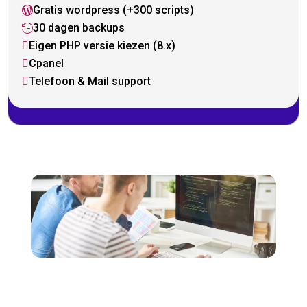
Gratis wordpress (+300 scripts)

30 dagen backups

Eigen PHP versie kiezen (8.x)

Cpanel

Telefoon & Mail support
