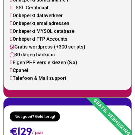
SSL Certificaat

Onbeperkt dataverkeer

Onbeperkt emailadressen

Onbeperkt MYSQL database

Onbeperkt FTP Accounts

Gratis wordpress (+300 scripts)

30 dagen backups

Eigen PHP versie kiezen (8.x)

Cpanel

Telefoon & Mail support

Niet goed? Geld terug!
€129
/ jaar