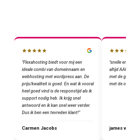
"snelle en vriendelijke service. staat
"Top service. I
altijd AAN (: fijne prijzen vergeleken
het installeren
e
met de grote jongens en dus nu al blij
was meteen doo
oral
met de overstap!"
gemaakt. Top se
 ik
startup! Zeker e
Goedkoop en de k
r.
james van oranje
Marcel Thijs