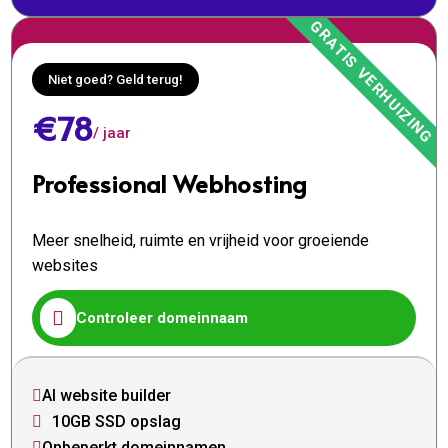
Niet goed? Geld terug!
€78
/ jaar
Professional Webhosting
Meer snelheid, ruimte en vrijheid voor groeiende
websites

Controleer domeinnaam
AI website builder

10GB SSD opslag

Onbeperkt domeinnamen
