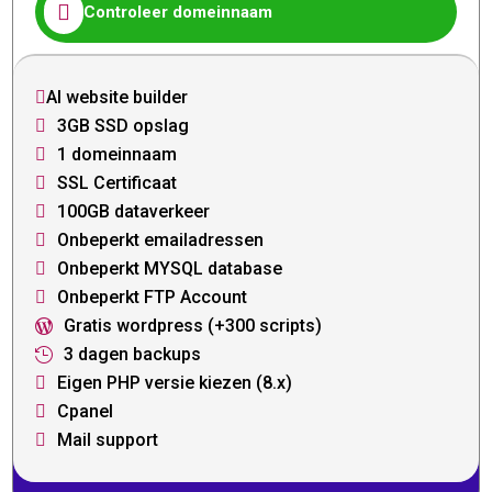

Controleer domeinnaam
AI website builder

3GB SSD opslag

1 domeinnaam

SSL Certificaat

100GB dataverkeer

Onbeperkt emailadressen

Onbeperkt MYSQL database

Onbeperkt FTP Account

Gratis wordpress (+300 scripts)

3 dagen backups

Eigen PHP versie kiezen (8.x)

Cpanel

Mail support
