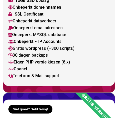
10GB SSD opslag

Onbeperkt domeinnamen

SSL Certificaat

Onbeperkt dataverkeer

Onbeperkt emailadressen

Onbeperkt MYSQL database

Onbeperkt FTP Accounts

Gratis wordpress (+300 scripts)

30 dagen backups

Eigen PHP versie kiezen (8.x)

Cpanel

Telefoon & Mail support

Niet goed? Geld terug!