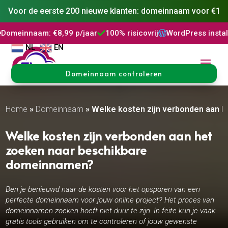
Voor de eerste 200 nieuwe klanten: domeinnaam voor €1
m: €8,99 p/jaar
100% risicovrij
WordPress installatie
DNS



NL
EN
Domeinnaam controleren
Home
»
Domeinnaam
»
Welke kosten zijn verbonden aan 
Welke kosten zijn verbonden aan het
zoeken naar beschikbare
domeinnamen?
Ben je benieuwd naar de kosten voor het opsporen van een
perfecte domeinnaam voor jouw online project? Het proces van
domeinnamen zoeken hoeft niet duur te zijn. In feite kun je vaak
gratis tools gebruiken om te controleren of jouw gewenste