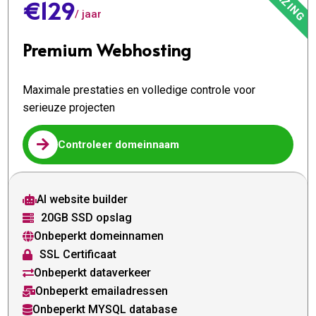
€129
/ jaar
Premium Webhosting
Maximale prestaties en volledige controle voor
serieuze projecten

Controleer domeinnaam
AI website builder

20GB SSD opslag

Onbeperkt domeinnamen

SSL Certificaat

Onbeperkt dataverkeer

Onbeperkt emailadressen

Onbeperkt MYSQL database
