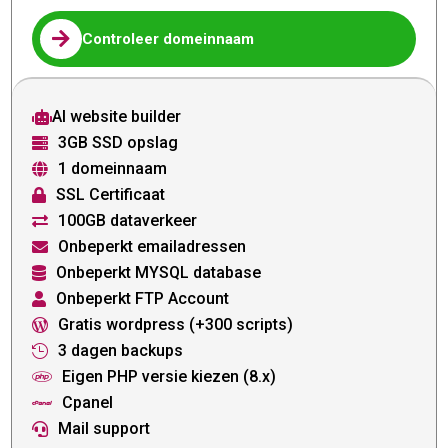

Controleer domeinnaam
AI website builder

3GB SSD opslag

1 domeinnaam

SSL Certificaat

100GB dataverkeer

Onbeperkt emailadressen

Onbeperkt MYSQL database

Onbeperkt FTP Account

Gratis wordpress (+300 scripts)

3 dagen backups

Eigen PHP versie kiezen (8.x)

Cpanel

Mail support
