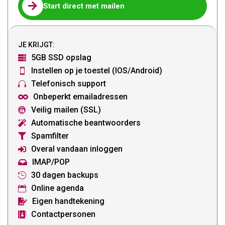

Start direct met mailen
JE KRIJGT:
5GB SSD opslag

Instellen op je toestel (IOS/Android)

Telefonisch support

Onbeperkt emailadressen

Veilig mailen (SSL)

Automatische beantwoorders

Spamfilter

Overal vandaan inloggen

IMAP/POP

30 dagen backups

Online agenda

Eigen handtekening

Contactpersonen
