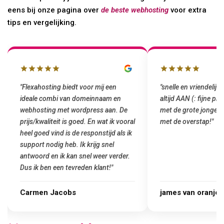
eens bij onze pagina over
de beste webhosting
voor extra
tips en vergelijking.
"snelle en vriendelijke service. staat
"Top service. Ik had
altijd AAN (: fijne prijzen vergeleken
het installeren van 
met de grote jongens en dus nu al blij
was meteen door hun
met de overstap!"
gemaakt. Top service
startup! Zeker een a
Goedkoop en de kwali
james van oranje
Marcel Thijs