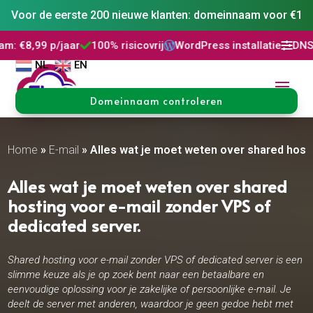
Voor de eerste 200 nieuwe klanten: domeinnaam voor €1
ar
100% risicovrij
WordPress installatie
DNS Beheer
30 d




NL
EN
Domeinnaam controleren
Home
»
E-mail
»
Alles wat je moet weten over shared hosti
Alles wat je moet weten over shared
hosting voor e-mail zonder VPS of
dedicated server.​
Shared hosting voor e-mail zonder VPS of dedicated server is een
slimme keuze als je op zoek bent naar een betaalbare en
eenvoudige oplossing voor je zakelijke of persoonlijke e-mail. Je
deelt de server met anderen, waardoor je geen gedoe hebt met