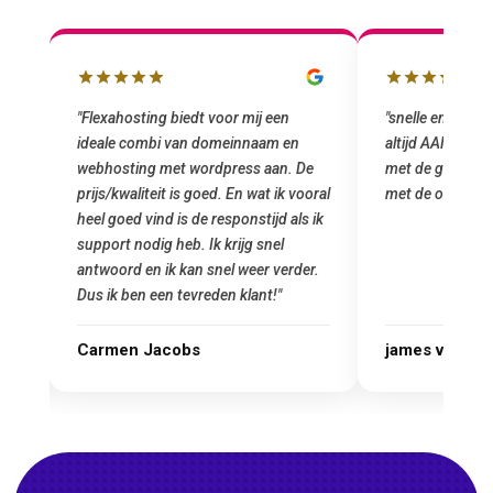
"snelle en vriendelijke service. staat
"Top service. I
altijd AAN (: fijne prijzen vergeleken
het installeren
e
met de grote jongens en dus nu al blij
was meteen doo
oral
met de overstap!"
gemaakt. Top se
 ik
startup! Zeker e
Goedkoop en de k
r.
james van oranje
Marcel Thijs