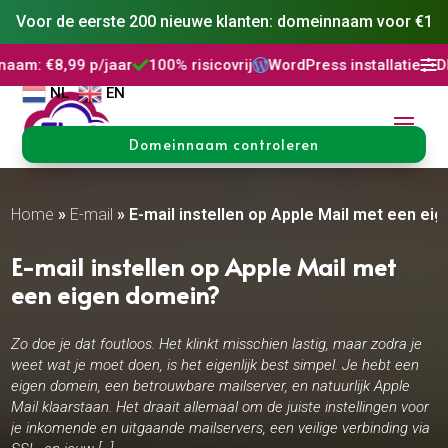
Voor de eerste 200 nieuwe klanten: domeinnaam voor €1
p/jaar
100% risicovrij
WordPress installatie
DNS Beheer



NL
EN
Domeinnaam controleren
Home
»
E-mail
»
E-mail instellen op Apple Mail met een ei
E-mail instellen op Apple Mail met
een eigen domein?
Zo doe je dat foutloos. Het klinkt misschien lastig, maar zodra je
weet wat je moet doen, is het eigenlijk best simpel. Je hebt een
eigen domein, een betrouwbare mailserver, en natuurlijk Apple
Mail klaarstaan. Het draait allemaal om de juiste instellingen voor
je inkomende en uitgaande mailservers, een veilige verbinding via