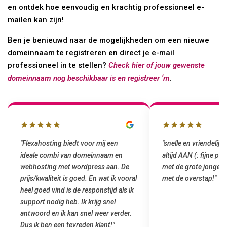
en ontdek hoe eenvoudig en krachtig professioneel e-
mailen kan zijn!
Ben je benieuwd naar de mogelijkheden om een nieuwe
domeinnaam te registreren en direct je e-mail
professioneel in te stellen?
Check hier of jouw gewenste
domeinnaam nog beschikbaar is en registreer ‘m
.
"snelle en vriendelijke service. staat
"Top service. Ik had
altijd AAN (: fijne prijzen vergeleken
het installeren van 
met de grote jongens en dus nu al blij
was meteen door hun
met de overstap!"
gemaakt. Top service
startup! Zeker een a
Goedkoop en de kwali