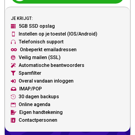
JE KRIJGT:
5GB SSD opslag

Instellen op je toestel (IOS/Android)

Telefonisch support

Onbeperkt emailadressen

Veilig mailen (SSL)

Automatische beantwoorders

Spamfilter

Overal vandaan inloggen

IMAP/POP

30 dagen backups

Online agenda

Eigen handtekening

Contactpersonen
