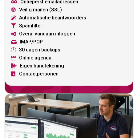
Onbeperkt emailadressen

Veilig mailen (SSL)

Automatische beantwoorders

Spamfilter

Overal vandaan inloggen

IMAP/POP

30 dagen backups

Online agenda

Eigen handtekening

Contactpersonen
