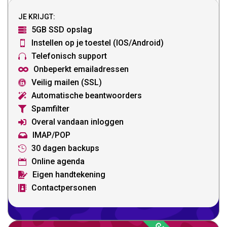
JE KRIJGT:
5GB SSD opslag

Instellen op je toestel (IOS/Android)

Telefonisch support

Onbeperkt emailadressen

Veilig mailen (SSL)

Automatische beantwoorders

Spamfilter

Overal vandaan inloggen

IMAP/POP

30 dagen backups

Online agenda

Eigen handtekening

Contactpersonen
