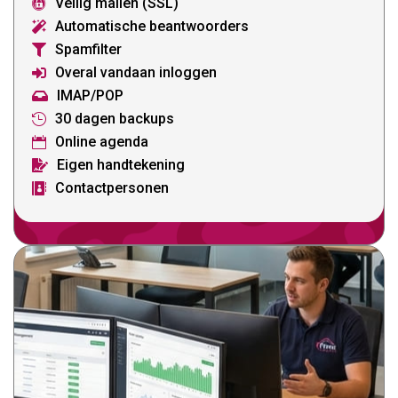
Veilig mailen (SSL)

Automatische beantwoorders

Spamfilter

Overal vandaan inloggen

IMAP/POP

30 dagen backups

Online agenda

Eigen handtekening

Contactpersonen
