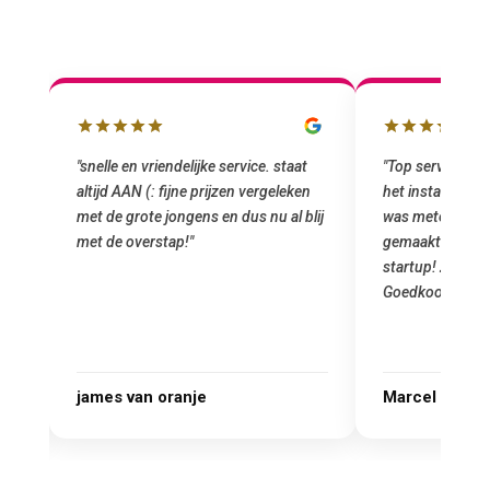
"snelle en vriendelijke service. staat
"Top service. I
altijd AAN (: fijne prijzen vergeleken
het installeren
e
met de grote jongens en dus nu al blij
was meteen doo
oral
met de overstap!"
gemaakt. Top se
 ik
startup! Zeker e
Goedkoop en de k
r.
james van oranje
Marcel Thijs