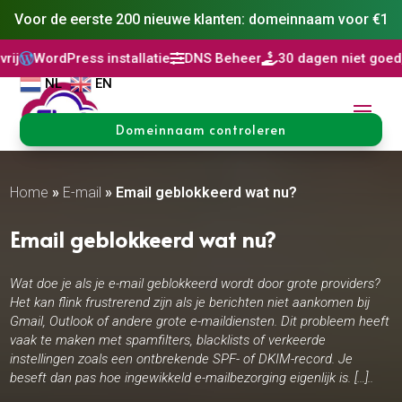
Voor de eerste 200 nieuwe klanten: domeinnaam voor €1
ss installatie
DNS Beheer
30 dagen niet goed, geld terug


NL
EN
Domeinnaam controleren
Home
»
E-mail
»
Email geblokkeerd wat nu?
Email geblokkeerd wat nu?
Wat doe je als je e-mail geblokkeerd wordt door grote providers?
Het kan flink frustrerend zijn als je berichten niet aankomen bij
Gmail, Outlook of andere grote e-maildiensten. Dit probleem heeft
vaak te maken met spamfilters, blacklists of verkeerde
instellingen zoals een ontbrekende SPF- of DKIM-record. Je
beseft dan pas hoe ingewikkeld e-mailbezorging eigenlijk is. […]..