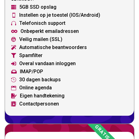
5GB SSD opslag

Instellen op je toestel (IOS/Android)

Telefonisch support

Onbeperkt emailadressen

Veilig mailen (SSL)

Automatische beantwoorders

Spamfilter

Overal vandaan inloggen

IMAP/POP

30 dagen backups

Online agenda

Eigen handtekening

Contactpersonen
