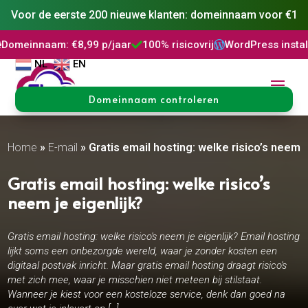
Voor de eerste 200 nieuwe klanten: domeinnaam voor €1
m: €8,99 p/jaar
100% risicovrij
WordPress installatie
DNS



NL
EN
Domeinnaam controleren
Home
»
E-mail
»
Gratis email hosting: welke risico’s neem j
Gratis email hosting: welke risico’s
neem je eigenlijk?
Gratis email hosting: welke risico's neem je eigenlijk? Email hosting
lijkt soms een onbezorgde wereld, waar je zonder kosten een
digitaal postvak inricht. Maar gratis email hosting draagt risico's
met zich mee, waar je misschien niet meteen bij stilstaat.
Wanneer je kiest voor een kosteloze service, denk dan goed na