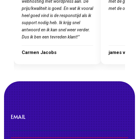
 mij
webhosting met wordpress aan. De
met de grote jon
prijs/kwaliteit is goed. En wat ik vooral
met de overstap
heel goed vind is de responstijd als ik
n
support nodig heb. Ik krijg snel
antwoord en ik kan snel weer verder.
Dus ik ben een tevreden klant!"
Carmen Jacobs
james van ora
EMAIL