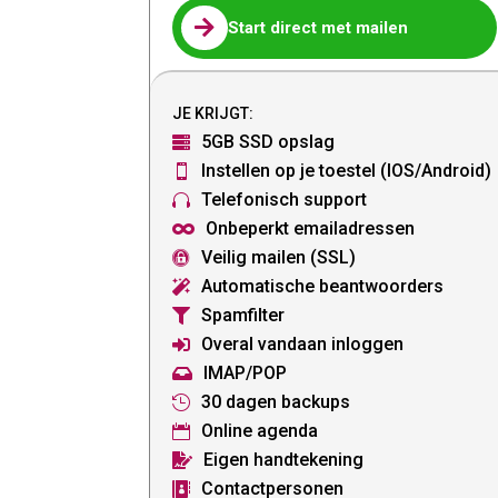

Start direct met mailen
JE KRIJGT:
5GB SSD opslag

Instellen op je toestel (IOS/Android)

Telefonisch support

Onbeperkt emailadressen

Veilig mailen (SSL)

Automatische beantwoorders

Spamfilter

Overal vandaan inloggen

IMAP/POP

30 dagen backups

Online agenda

Eigen handtekening

Contactpersonen
