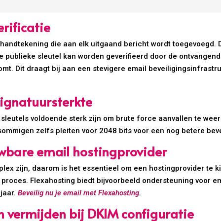
rificatie
e handtekening die aan elk uitgaand bericht wordt toegevoegd. 
e publieke sleutel kan worden geverifieerd door de ontvangende
t. Dit draagt bij aan een stevigere email beveiligingsinfrast
signatuursterkte
sleutels voldoende sterk zijn om brute force aanvallen te we
 sommigen zelfs pleiten voor 2048 bits voor een nog betere beve
wbare email hostingprovider
ex zijn, daarom is het essentieel om een hostingprovider te ki
dit proces. Flexahosting biedt bijvoorbeeld ondersteuning voor e
jaar.
Beveilig nu je email met Flexahosting
.
 vermijden bij DKIM configuratie