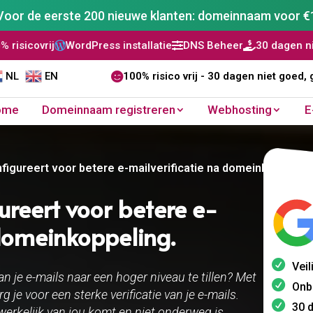
Voor de eerste 200 nieuwe klanten: domeinnaam voor €
ordPress installatie
DNS Beheer
30 dagen niet goed, geld 


NL
EN

100% risico vrij - 30 dagen niet goed, 
ome
Domeinnaam registreren
Webhosting
E
figureert voor betere e-mailverificatie na domeinkoppeling.
ureert voor betere e-
domeinkoppeling.​
Veil
n je e-mails naar een hoger niveau te tillen? Met
Onb
je voor een sterke verificatie van je e-mails.
30 
erkelijk van jou komt en niet onderweg is