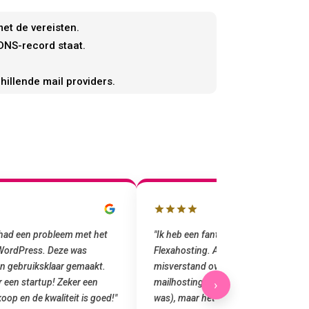
et de vereisten.
 DNS-record staat.
hillende mail providers.
k had een probleem met het
"Ik heb een fantastische ervaring ge
 WordPress. Deze was
Flexahosting. Aanvankelijk was er een
n gebruiksklaar gemaakt.
misverstand over domeinregistratie 
r een startup! Zeker een
mailhosting (ik dacht dat e-mail inb
›
oop en de kwaliteit is goed!"
was), maar het team heeft het versch