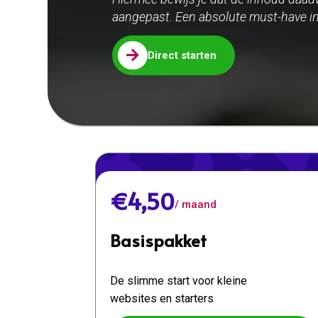
aangepast. Een absolute must-have in 

Direct starten
€4,50
/ maand
Basispakket
De slimme start voor kleine
websites en starters