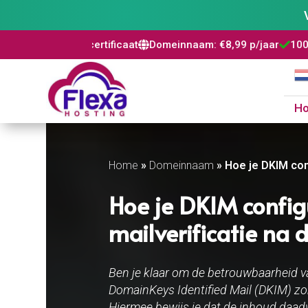
SSL certificaat
Domeinnaam: €8,99 p/jaar
100% risicovrij
W



H
Home
»
Domeinnaam
»
Hoe je DKIM con
Hoe je DKIM config
mailverificatie na 
Ben je klaar om de betrouwbaarheid va
DomainKeys Identified Mail (DKIM) zorg 
Hiermee bewijs je dat de inhoud daadw