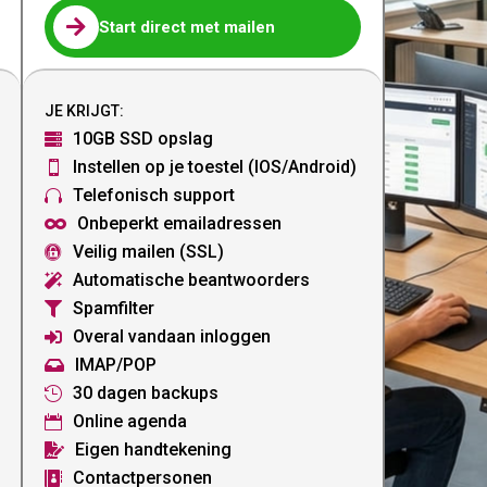

Start direct met mailen
JE KRIJGT:
10GB SSD opslag

Instellen op je toestel (IOS/Android)

Telefonisch support

Onbeperkt emailadressen

Veilig mailen (SSL)

Automatische beantwoorders

Spamfilter

Overal vandaan inloggen

IMAP/POP

30 dagen backups

Online agenda

Eigen handtekening

Contactpersonen
