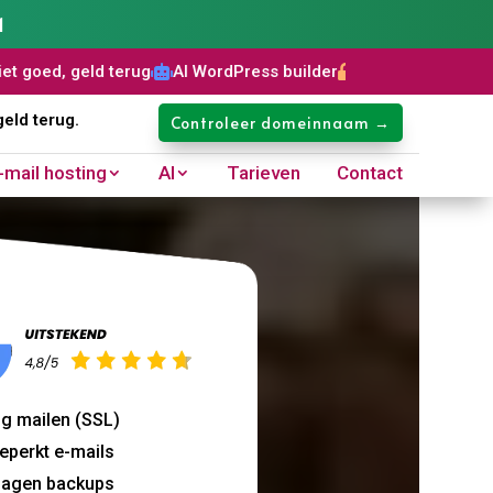
1
terug
AI WordPress builder
Gratis SSL certificaat
Domeinna



geld terug.
Controleer domeinnaam →
-mail hosting
AI
Tarieven
Contact
​
ig mailen (SSL)
eperkt e-mails
dagen backups