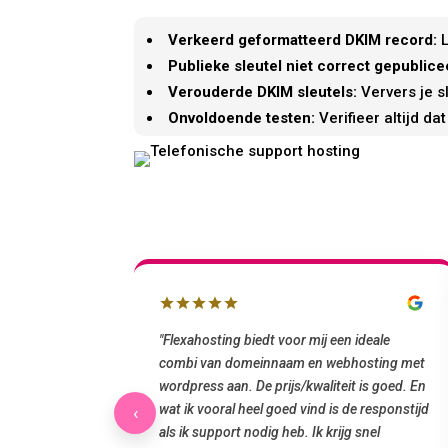
Verkeerd geformatteerd DKIM record:
L
Publieke sleutel niet correct gepublice
Verouderde DKIM sleutels:
Ververs je s
Onvoldoende testen:
Verifieer altijd d
 en mailbox
"Flexahosting biedt voor mij een ideale
 uur geregeld via
combi van domeinnaam en webhosting met
ook belangrijk:
wordpress aan. De prijs/kwaliteit is goed. En
telefonische
wat ik vooral heel goed vind is de responstijd
‹
taalbare domein en
als ik support nodig heb. Ik krijg snel