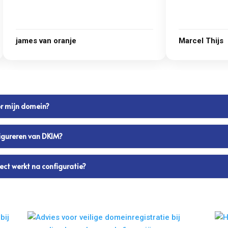
james van oranje
Marcel Thijs
oor mijn domein?
figureren van DKIM?
rect werkt na configuratie?