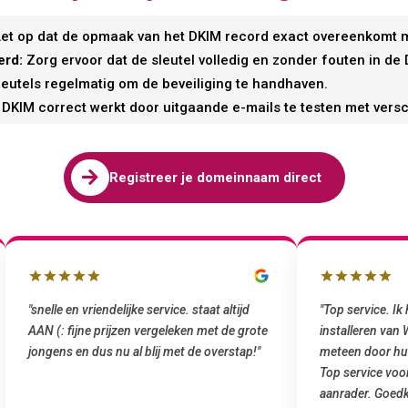
et op dat de opmaak van het DKIM record exact overeenkomt m
erd:
Zorg ervoor dat de sleutel volledig en zonder fouten in de
leutels regelmatig om de beveiliging te handhaven.
at DKIM correct werkt door uitgaande e-mails te testen met versc

Registreer je domeinnaam direct
"snelle en vriendelijke service. staat altijd
"Top service. I
AAN (: fijne prijzen vergeleken met de grote
installeren van
jongens en dus nu al blij met de overstap!"
meteen door hu
Top service voo
aanrader. Goedk