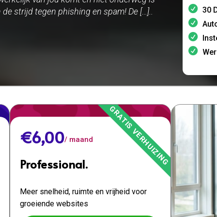
30 D
de strijd tegen phishing en spam! De […]..
Aut
Inst
Wer
€6,00
/ maand
Professional.
Meer snelheid, ruimte en vrijheid voor
groeiende websites