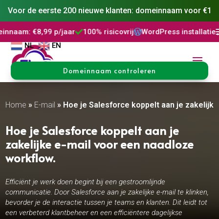
Voor de eerste 200 nieuwe klanten: domeinnaam voor €1
99 p/jaar
100% risicovrij
WordPress installatie
DNS Behe



NL
EN
Domeinnaam controleren
Home
»
E-mail
»
Hoe je Salesforce koppelt aan je zakelijke
Hoe je Salesforce koppelt aan je
zakelijke e-mail voor een naadloze
workflow.​
Efficiënt je werk doen begint bij een gestroomlijnde
communicatie. Door Salesforce aan je zakelijke e-mail te klinken,
bevorder je de interactie tussen je teams en klanten. Dit leidt tot
een verbeterd klantbeheer en een efficiëntere dagelijkse