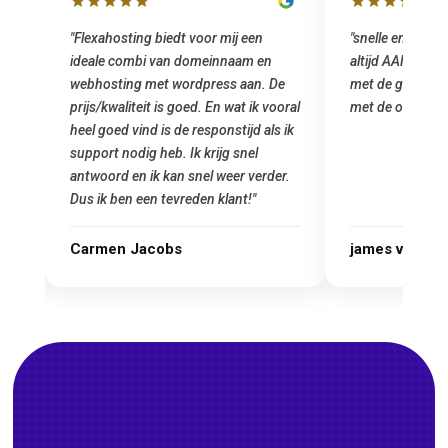
"snelle en vriendelijke service. staat
"Top service. I
altijd AAN (: fijne prijzen vergeleken
het installeren
e
met de grote jongens en dus nu al blij
was meteen doo
oral
met de overstap!"
gemaakt. Top se
 ik
startup! Zeker e
Goedkoop en de k
r.
james van oranje
Marcel Thijs