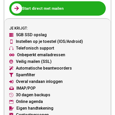

Start direct met mailen
JE KRIJGT:
5GB SSD opslag

Instellen op je toestel (IOS/Android)

Telefonisch support

Onbeperkt emailadressen

Veilig mailen (SSL)

Automatische beantwoorders

Spamfilter

Overal vandaan inloggen

IMAP/POP

30 dagen backups

Online agenda

Eigen handtekening

Contactpersonen