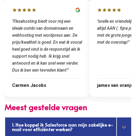
"snelle en vriendelijke service. staat
"Top service. Ik had
altijd AAN (: fijne prijzen vergeleken
het installeren van 
met de grote jongens en dus nu al blij
was meteen door hun
met de overstap!"
gemaakt. Top service
startup! Zeker een a
Goedkoop en de kwali
james van oranje
Marcel Thijs
Meest gestelde vragen
1. Hoe koppel ik Salesforce aan mijn zakelijke e-
mail voor efficiënter werken?