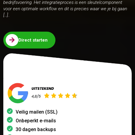
bedrijfsvoering. Het integratieproces is een sleutelcomponent
voor een optimale workflow en dit is precies waar we je bij gaan
[…]..

Direct starten
Veilig mailen (SSL)
Onbeperkt e-mails
30 dagen backups