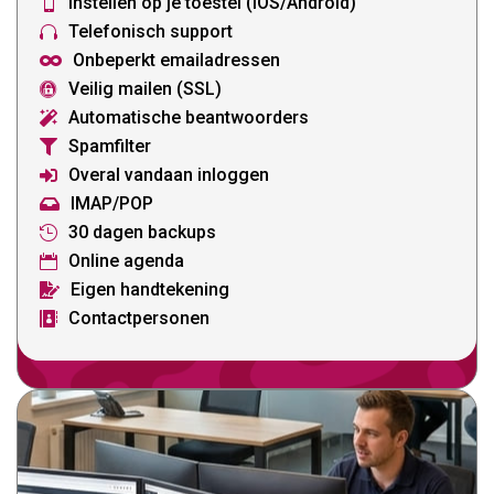
Instellen op je toestel (IOS/Android)

Telefonisch support

Onbeperkt emailadressen

Veilig mailen (SSL)

Automatische beantwoorders

Spamfilter

Overal vandaan inloggen

IMAP/POP

30 dagen backups

Online agenda

Eigen handtekening

Contactpersonen
