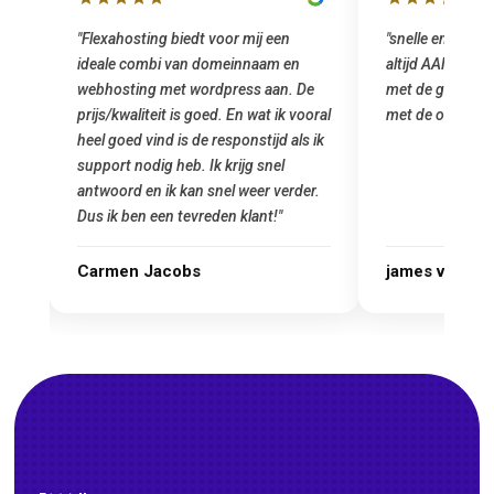
"snelle en vriendelijke service. staat
"Top service. I
altijd AAN (: fijne prijzen vergeleken
het installeren
e
met de grote jongens en dus nu al blij
was meteen doo
oral
met de overstap!"
gemaakt. Top se
 ik
startup! Zeker e
Goedkoop en de k
r.
james van oranje
Marcel Thijs