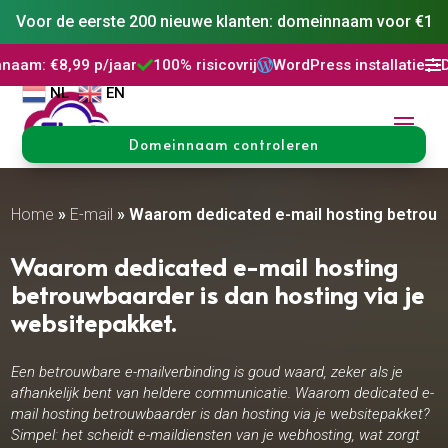
Voor de eerste 200 nieuwe klanten: domeinnaam voor €1
jaar
100% risicovrij
WordPress installatie
DNS Beheer
3




NL
EN
Domeinnaam controleren
Home
»
E-mail
»
Waarom dedicated e-mail hosting betrouwba
Waarom dedicated e-mail hosting
betrouwbaarder is dan hosting via je
websitepakket.​
Een betrouwbare e-mailverbinding is goud waard, zeker als je
afhankelijk bent van heldere communicatie. Waarom dedicated e-
mail hosting betrouwbaarder is dan hosting via je websitepakket?
Simpel: het scheidt e-maildiensten van je webhosting, wat zorgt