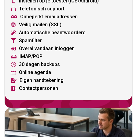
Instellen op je toestel (IOS/Android)

Telefonisch support

Onbeperkt emailadressen

Veilig mailen (SSL)

Automatische beantwoorders

Spamfilter

Overal vandaan inloggen

IMAP/POP

30 dagen backups

Online agenda

Eigen handtekening

Contactpersonen
