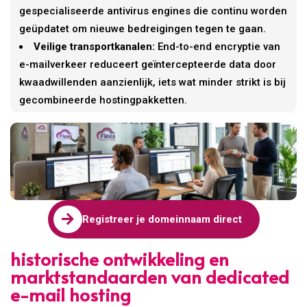
gespecialiseerde antivirus engines die continu worden
geüpdatet om nieuwe bedreigingen tegen te gaan.
Veilige transportkanalen:
End-to-end encryptie van
e-mailverkeer reduceert geïntercepteerde data door
kwaadwillenden aanzienlijk, iets wat minder strikt is bij
gecombineerde hostingpakketten.

Registreer je domeinnaam direct
historische ontwikkeling en
marktstandaarden van dedicated
e-mail hosting