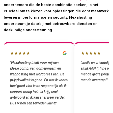
ondernemers die de beste combinatie zoeken, is het
cruciaal om te kiezen voor oplossingen die echt maatwerk
leveren in performance en security. Flexahosting
ondersteunt je daarbij met betrouwbare diensten en
deskundige ondersteuning.
"snelle en vriendelijke service. staat
"Top service. Ik had
altijd AAN (: fijne prijzen vergeleken
het installeren van 
met de grote jongens en dus nu al blij
was meteen door hun
met de overstap!"
gemaakt. Top service
startup! Zeker een a
Goedkoop en de kwali