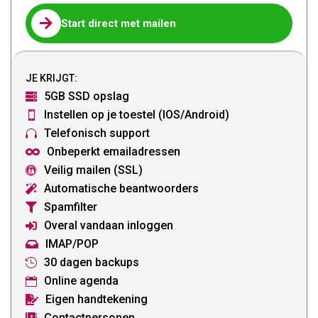

Start direct met mailen
JE KRIJGT:
5GB SSD opslag

Instellen op je toestel (IOS/Android)

Telefonisch support

Onbeperkt emailadressen

Veilig mailen (SSL)

Automatische beantwoorders

Spamfilter

Overal vandaan inloggen

IMAP/POP

30 dagen backups

Online agenda

Eigen handtekening

Contactpersonen