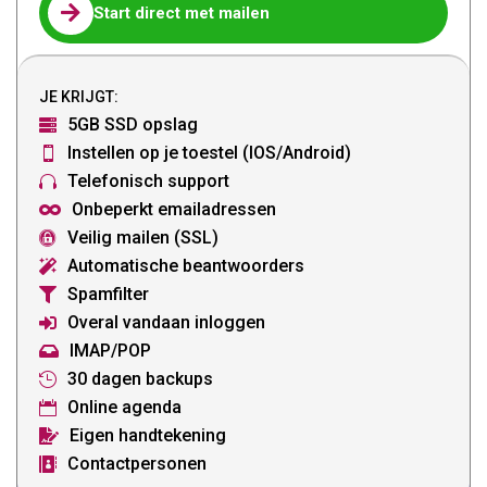

Start direct met mailen
JE KRIJGT:
5GB SSD opslag

Instellen op je toestel (IOS/Android)

Telefonisch support

Onbeperkt emailadressen

Veilig mailen (SSL)

Automatische beantwoorders

Spamfilter

Overal vandaan inloggen

IMAP/POP

30 dagen backups

Online agenda

Eigen handtekening

Contactpersonen
