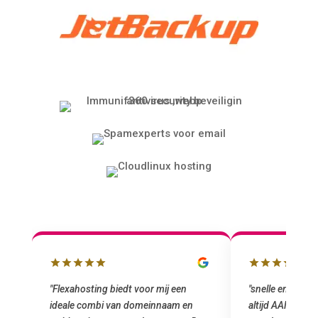
"snelle en vriendelijke service. staat
"Top service. I
altijd AAN (: fijne prijzen vergeleken
het installeren