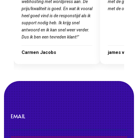
e
met de grote jongens en dus nu al blij
was meteen doo
oral
met de overstap!"
gemaakt. Top se
 ik
startup! Zeker e
Goedkoop en de k
r.
james van oranje
Marcel Thijs
EMAIL