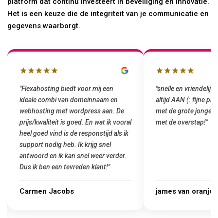
platform dat continu investeert in beveiliging en innovatie.
Het is een keuze die de integriteit van je communicatie en
gegevens waarborgt.
"snelle en vriendelijke service. staat
"Top service. Ik had
altijd AAN (: fijne prijzen vergeleken
het installeren van 
met de grote jongens en dus nu al blij
was meteen door hun
met de overstap!"
gemaakt. Top service
startup! Zeker een a
Goedkoop en de kwali
james van oranje
Marcel Thijs