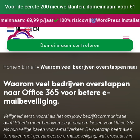
Voor de eerste 200 nieuwe klanten: domeinnaam voor €1
99 p/jaar
100% risicovrij
WordPress installatie
DNS Behe



NL
EN
Domeinnaam controleren
Home
»
E-mail
»
Waarom veel bedrijven overstappen naar Of
Waarom veel bedrijven overstappen
naar Office 365 voor betere e-
mailbeveiliging.​
Veiligheid eerst, vooral als het om jouw bedrijfscommunicatie
gaat! Steeds meer bedrijven zie je daarom kiezen voor Office 365
als hun veilige haven voor e-mailverkeer. De overstap heeft alles
te maken met geavanceerde e-mailbeveiliging, wat cruciaal is in