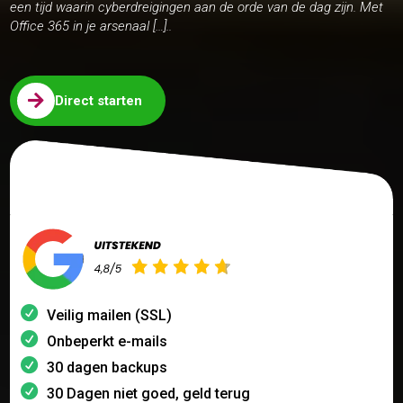
een tijd waarin cyberdreigingen aan de orde van de dag zijn. Met
Office 365 in je arsenaal […]..

Direct starten
Veilig mailen (SSL)
Onbeperkt e-mails
30 dagen backups
30 Dagen niet goed, geld terug