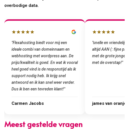
overbodige data.
"snelle en vriendelijke service. staat
"Top service. Ik had
altijd AAN (: fijne prijzen vergeleken
het installeren van 
met de grote jongens en dus nu al blij
was meteen door hun
met de overstap!"
gemaakt. Top service
startup! Zeker een a
Goedkoop en de kwali
james van oranje
Marcel Thijs
Meest gestelde vragen