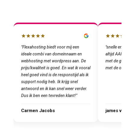
"snelle en vriendelijke service. staat
"Top service. I
altijd AAN (: fijne prijzen vergeleken
het installeren
e
met de grote jongens en dus nu al blij
was meteen doo
oral
met de overstap!"
gemaakt. Top se
 ik
startup! Zeker e
Goedkoop en de k
r.
james van oranje
Marcel Thijs