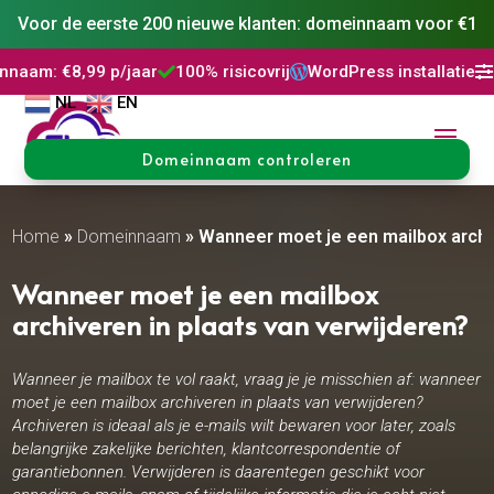
Voor de eerste 200 nieuwe klanten: domeinnaam voor €1
/jaar
100% risicovrij
WordPress installatie
DNS Beheer
3




NL
EN
Domeinnaam controleren
Home
»
Domeinnaam
»
Wanneer moet je een mailbox archiv
Wanneer moet je een mailbox
archiveren in plaats van verwijderen?
Wanneer je mailbox te vol raakt, vraag je je misschien af: wanneer
moet je een mailbox archiveren in plaats van verwijderen?
Archiveren is ideaal als je e-mails wilt bewaren voor later, zoals
belangrijke zakelijke berichten, klantcorrespondentie of
garantiebonnen. Verwijderen is daarentegen geschikt voor