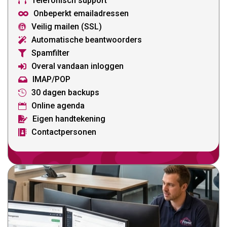
Telefonisch support

Onbeperkt emailadressen

Veilig mailen (SSL)

Automatische beantwoorders

Spamfilter

Overal vandaan inloggen

IMAP/POP

30 dagen backups

Online agenda

Eigen handtekening

Contactpersonen
