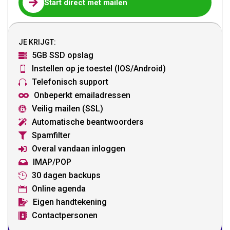

Start direct met mailen
JE KRIJGT:
5GB SSD opslag

Instellen op je toestel (IOS/Android)

Telefonisch support

Onbeperkt emailadressen

Veilig mailen (SSL)

Automatische beantwoorders

Spamfilter

Overal vandaan inloggen

IMAP/POP

30 dagen backups

Online agenda

Eigen handtekening

Contactpersonen
