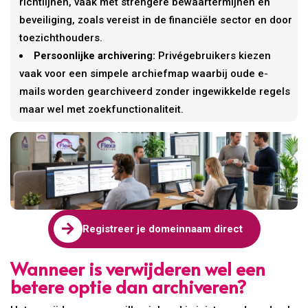
richtlijnen, vaak met strengere bewaartermijnen en
beveiliging, zoals vereist in de financiële sector en door
toezichthouders.
Persoonlijke archivering:
Privégebruikers kiezen
vaak voor een simpele archiefmap waarbij oude e-
mails worden gearchiveerd zonder ingewikkelde regels
maar wel met zoekfunctionaliteit.

Registreer je domeinnaam direct
Wanneer is verwijderen wel een
betere optie dan archiveren?