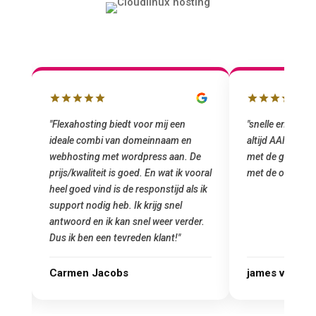
"snelle en vriendelijke service. staat
"Top service. I
altijd AAN (: fijne prijzen vergeleken
het installeren
e
met de grote jongens en dus nu al blij
was meteen doo
oral
met de overstap!"
gemaakt. Top se
 ik
startup! Zeker e
Goedkoop en de k
r.
james van oranje
Marcel Thijs