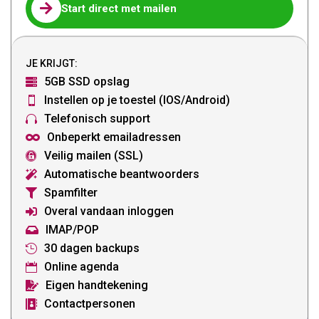

Start direct met mailen
JE KRIJGT:
5GB SSD opslag

Instellen op je toestel (IOS/Android)

Telefonisch support

Onbeperkt emailadressen

Veilig mailen (SSL)

Automatische beantwoorders

Spamfilter

Overal vandaan inloggen

IMAP/POP

30 dagen backups

Online agenda

Eigen handtekening

Contactpersonen
