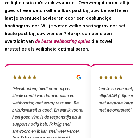
veiligheidsrisico’s vaak zwaarder. Overweeg daarom altijd
goed of een catch-all mailbox past bij jouw behoefte en
laat je eventueel adviseren door een deskundige
hostingprovider. Wil je weten welke hostingprovider het
beste past bij jouw wensen? Bekijk dan eens een
overzicht van
de beste webhosting opties
die zowel
prestaties als veiligheid optimaliseren.
"snelle en vriendelijke service. staat
"Top service. Ik had
altijd AAN (: fijne prijzen vergeleken
het installeren van 
met de grote jongens en dus nu al blij
was meteen door hun
met de overstap!"
gemaakt. Top service
startup! Zeker een a
Goedkoop en de kwali