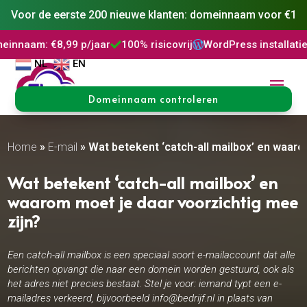
Voor de eerste 200 nieuwe klanten: domeinnaam voor €1
9 p/jaar
100% risicovrij
WordPress installatie
DNS Behee



NL
EN
Domeinnaam controleren
Home
»
E-mail
»
Wat betekent ‘catch-all mailbox’ en waaro
Wat betekent ‘catch-all mailbox’ en
waarom moet je daar voorzichtig mee
zijn?
Een catch-all mailbox is een speciaal soort e-mailaccount dat alle
berichten opvangt die naar een domein worden gestuurd, ook als
het adres niet precies bestaat. Stel je voor: iemand typt een e-
mailadres verkeerd, bijvoorbeeld info@bedrijf.nl in plaats van