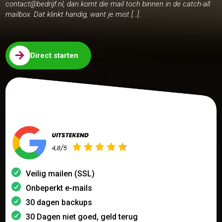
contact@bedrijf.nl, dan komt die mail toch binnen in de catch-all
mailbox. Dat klinkt handig, want je mist […]..

Direct starten
Veilig mailen (SSL)
Onbeperkt e-mails
30 dagen backups
30 Dagen niet goed, geld terug