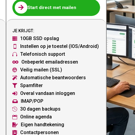

Start direct met mailen
JE KRIJGT:
10GB SSD opslag

Instellen op je toestel (IOS/Android)

Telefonisch support

Onbeperkt emailadressen

Veilig mailen (SSL)

Automatische beantwoorders

Spamfilter

Overal vandaan inloggen

IMAP/POP

30 dagen backups

Online agenda

Eigen handtekening

Contactpersonen
