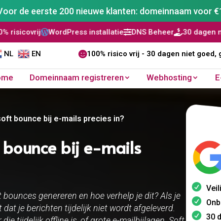
Voor de eerste 200 nieuwe klanten: domeinnaam voor €
Press installatie
DNS Beheer
30 dagen niet goed, geld ter


NL
EN

100% risico vrij - 30 dagen niet goed, 
ome
Domeinnaam registreren
Webhosting
E
oft bounce bij e-mails precies in?
 bounce bij e-mails
Veil
 bounces genereren en hoe verhelp je dit? Als je
Onb
at je berichten tijdelijk niet wordt afgeleverd.
30 
e tijdelijk offline is, of grote e-mailbijlagen. Soft