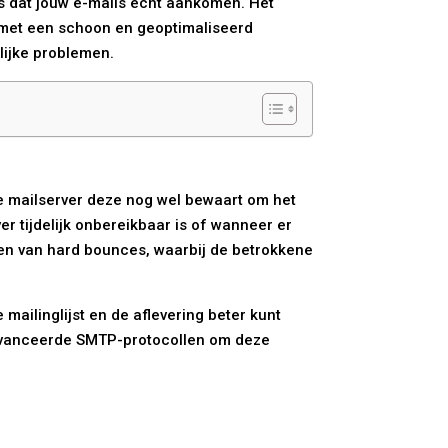
ns dat jouw e-mails echt aankomen. Het
e met een schoon en geoptimaliseerd
lijke problemen.
de mailserver deze nog wel bewaart om het
er tijdelijk onbereikbaar is of wanneer er
len van hard bounces, waarbij de betrokkene
 mailinglijst en de aflevering beter kunt
eavanceerde SMTP-protocollen om deze