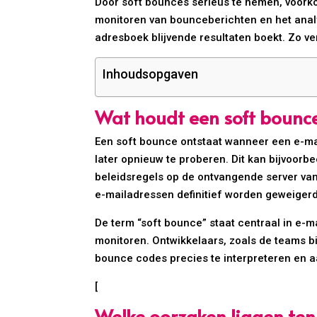
Door soft bounces serieus te nemen, voorko
monitoren van bounceberichten en het analy
adresboek blijvende resultaten boekt. Zo ve
Inhoudsopgaven
Wat houdt een soft bounce 
Een soft bounce ontstaat wanneer een e-mai
later opnieuw te proberen. Dit kan bijvoorbe
beleidsregels op de ontvangende server van
e-mailadressen definitief worden geweiger
De term “soft bounce” staat centraal in e-mai
monitoren. Ontwikkelaars, zoals de teams 
bounce codes precies te interpreteren en a
[
Welke oorzaken liggen ten