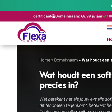
certificaat
Domeinnaam: €8,99 p/jaar
100% risicovrij
Word



H
Home
»
Domeinnaam
»
Wat houdt een s
Wat houdt een soft
precies in?
Wat betekent het als jouw e-mails soft
dit fenomeen tegenkomt, betekent het d
Denk aan een volle mailbox, een server di