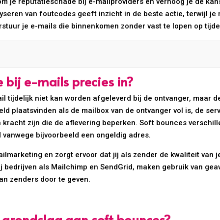
m je reputatieschade bij e-mailproviders en verhoog je de ka
seren van foutcodes geeft inzicht in de beste actie, terwijl j
rstuur je e-mails die binnenkomen zonder vast te lopen op tijde
bij e-mails precies in?
l tijdelijk niet kan worden afgeleverd bij de ontvanger, maar 
eld plaatsvinden als de mailbox van de ontvanger vol is, de serv
 kracht zijn die de aflevering beperken. Soft bounces verschil
d vanwege bijvoorbeeld een ongeldig adres.
lmarketing en zorgt ervoor dat jij als zender de kwaliteit van je
bij bedrijven als Mailchimp en SendGrid, maken gebruik van g
an zenders door te geven.
 grondslag aan soft bounces?