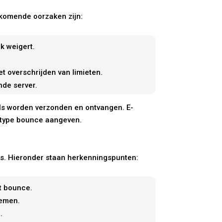
rkomende oorzaken zijn:
k weigert.
et overschrijden van limieten.
nde server.
ils worden verzonden en ontvangen. E-
t type bounce aangeven.
es. Hieronder staan herkenningspunten:
t bounce.
lemen.
.