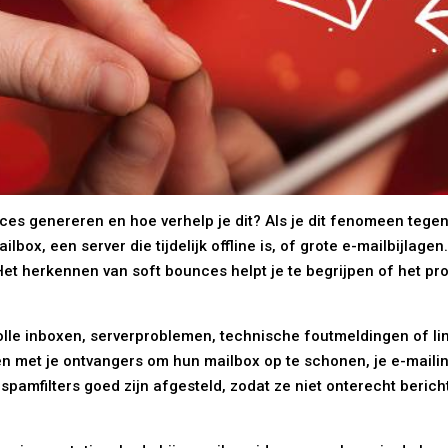
es genereren en hoe verhelp je dit? Als je dit fenomeen tegenk
lbox, een server die tijdelijk offline is, of grote e-mailbijlage
t herkennen van soft bounces helpt je te begrijpen of het probl
olle inboxen, serverproblemen, technische foutmeldingen of li
men met je ontvangers om hun mailbox op te schonen, je e-mail
pamfilters goed zijn afgesteld, zodat ze niet onterecht bericht