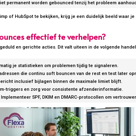
niet permanent worden gebounced tenzij het probleem aanhoud
imp of HubSpot te bekijken, krijg je een duidelijk beeld waar 
unces effectief te verhelpen?
geduld en gerichte acties. Dit valt uiteen in de volgende hande
atig je statistieken om problemen tijdig te signaleren.
dressen die continu soft bouncen van de rest en test later op
ericht inclusief bijlagen binnen de maximale limiet blijft.
m-triggers en zorg voor consistente afzenderinformatie.
Implementeer SPF, DKIM en DMARC-protocollen om vertrouwen 