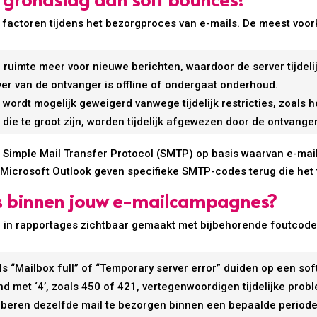
 factoren tijdens het bezorgproces van e-mails. De meest voo
ruimte meer voor nieuwe berichten, waardoor de server tijdelij
er van de ontvanger is offline of ondergaat onderhoud.
wordt mogelijk geweigerd vanwege tijdelijk restricties, zoals h
 die te groot zijn, worden tijdelijk afgewezen door de ontvange
t Simple Mail Transfer Protocol (SMTP) op basis waarvan e-ma
n Microsoft Outlook geven specifieke SMTP-codes terug die he
es binnen jouw e-mailcampagnes?
r in rapportages zichtbaar gemaakt met bijbehorende foutcod
s “Mailbox full” of “Temporary server error” duiden op een sof
 met ‘4’, zoals 450 of 421, vertegenwoordigen tijdelijke prob
roberen dezelfde mail te bezorgen binnen een bepaalde periode