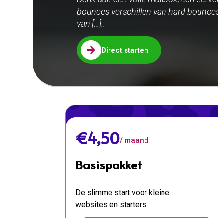
bounces verschillen van hard bounces
van […]..

Direct starten
€4,50
/ maand
Basispakket
De slimme start voor kleine
websites en starters