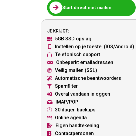

Start direct met mailen
JE KRIJGT:
5GB SSD opslag

Instellen op je toestel (IOS/Android)

Telefonisch support

Onbeperkt emailadressen

Veilig mailen (SSL)

Automatische beantwoorders

Spamfilter

Overal vandaan inloggen

IMAP/POP

30 dagen backups

Online agenda

Eigen handtekening

Contactpersonen
