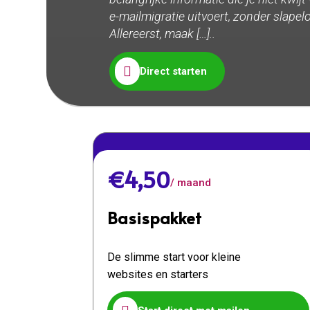
e-mailmigratie uitvoert, zonder slapel
Allereerst, maak […]..

Direct starten
€4,50
/ maand
Basispakket
De slimme start voor kleine
websites en starters