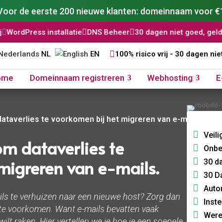
Voor de eerste 200 nieuwe klanten: domeinnaam voor €
installatie

DNS Beheer

30 dagen niet goed, geld terug

AI W

NL
EN
100% risico vrij - 30 dagen nie
ome
Domeinnaam registreren
Webhosting
E
taverlies te voorkomen bij het migreren van e-mails.​
Veili
m dataverlies te
Onbe
migreren van e-mails.​
30 d
30 D
Auto
ils te verhuizen naar een nieuwe host? Zorg dan
Inste
 te voorkomen. Want e-mails bevatten vaak
Were
 wilt raken. Hier vertellen we je hoe je een soepele