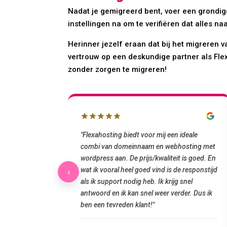
Nadat je gemigreerd bent, voer een grondige
instellingen na om te verifiëren dat alles n
Herinner jezelf eraan dat bij het migreren 
vertrouw op een deskundige partner als Flex
zonder zorgen te migreren!
 en mailbox
"Flexahosting biedt voor mij een ideale
 uur geregeld via
combi van domeinnaam en webhosting met
ook belangrijk:
wordpress aan. De prijs/kwaliteit is goed. En
telefonische
wat ik vooral heel goed vind is de responstijd
‹
taalbare domein en
als ik support nodig heb. Ik krijg snel
rvice!"
antwoord en ik kan snel weer verder. Dus ik
ben een tevreden klant!"