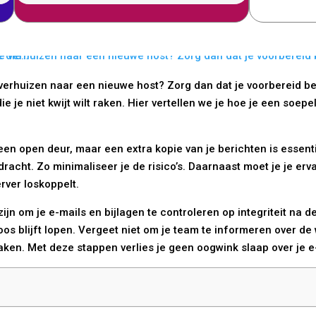
 verhuizen naar een nieuwe host? Zorg dan dat je voorbereid b
e je niet kwijt wilt raken. Hier vertellen we je hoe je een soep
t een open deur, maar een extra kopie van je berichten is essen
racht. Zo minimaliseer je de risico’s. Daarnaast moet je je erv
rver loskoppelt.
zijn om je e-mails en bijlagen te controleren op integriteit na d
loos blijft lopen. Vergeet niet om je team te informeren over de 
ken. Met deze stappen verlies je geen oogwink slaap over je e