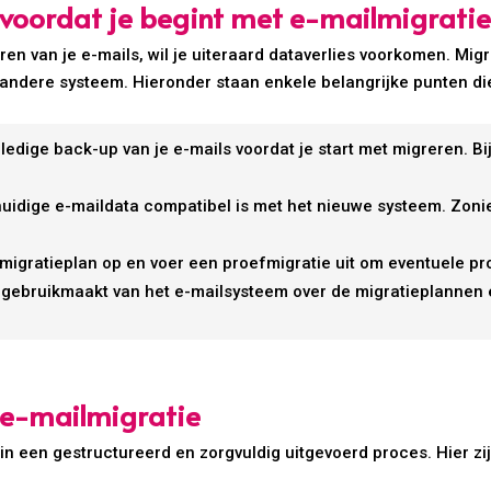
voordat je begint met e-mailmigrati
en van je e-mails, wil je uiteraard dataverlies voorkomen. Migr
 andere systeem. Hieronder staan enkele belangrijke punten die
lledige back-up van je e-mails voordat je start met migreren. B
huidige e-maildata compatibel is met het nieuwe systeem. Zon
 migratieplan op en voer een proefmigratie uit om eventuele pro
gebruikmaakt van het e-mailsysteem over de migratieplannen e
 e-mailmigratie
 in een gestructureerd en zorgvuldig uitgevoerd proces. Hier z