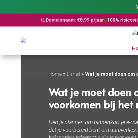
tificaat

Domeinnaam: €8,99 p/jaar

100% risicovrij

WordPress 
H
Home
»
E-mail
»
Wat je moet doen om da
Wat je moet doen o
voorkomen bij het 
Heb je plannen om binnenkort je e-ma
dat je voorbereid bent om dataverlies
belangrijke informatie die je niet kwijt