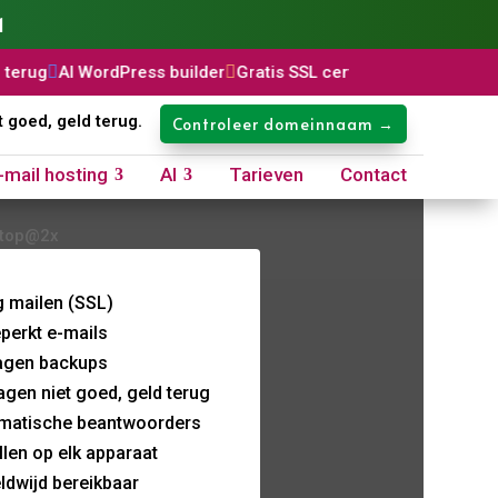
1
ordPress builder

Gratis SSL certificaat

Domeinnaam: €8,99 p/
t goed, geld terug.
Controleer domeinnaam →
-mail hosting
AI
Tarieven
Contact
g mailen (SSL)
perkt e-mails
agen backups
agen niet goed, geld terug
matische beantwoorders
llen op elk apparaat
ldwijd bereikbaar