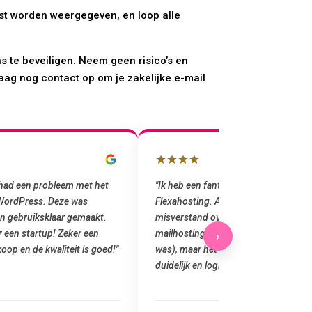
uist worden weergegeven, en loop alle
s te beveiligen. Neem geen risico’s en
aag nog contact op om je zakelijke e-mail
k had een probleem met het
"Ik heb een fantastische ervaring ge
 WordPress. Deze was
Flexahosting. Aanvankelijk was er een
n gebruiksklaar gemaakt.
misverstand over domeinregistratie 
r een startup! Zeker een
mailhosting (ik dacht dat e-mail inb
›
oop en de kwaliteit is goed!"
was), maar het team heeft het versch
duidelijk en logisch …"