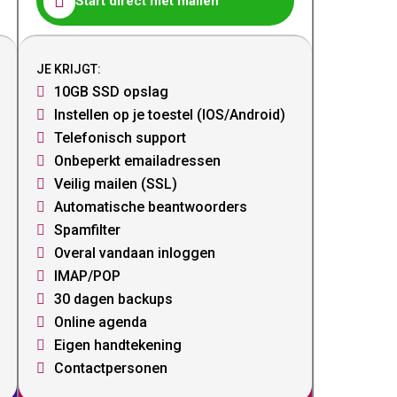

Start direct met mailen
JE KRIJGT:
10GB SSD opslag

Instellen op je toestel (IOS/Android)

Telefonisch support

Onbeperkt emailadressen

Veilig mailen (SSL)

Automatische beantwoorders

Spamfilter

Overal vandaan inloggen

IMAP/POP

30 dagen backups

Online agenda

Eigen handtekening

Contactpersonen
