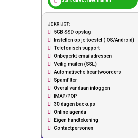

Start direct met mailen
JE KRIJGT:
5GB SSD opslag

Instellen op je toestel (IOS/Android)

Telefonisch support

Onbeperkt emailadressen

Veilig mailen (SSL)

Automatische beantwoorders

Spamfilter

Overal vandaan inloggen

IMAP/POP

30 dagen backups

Online agenda

Eigen handtekening

Contactpersonen
