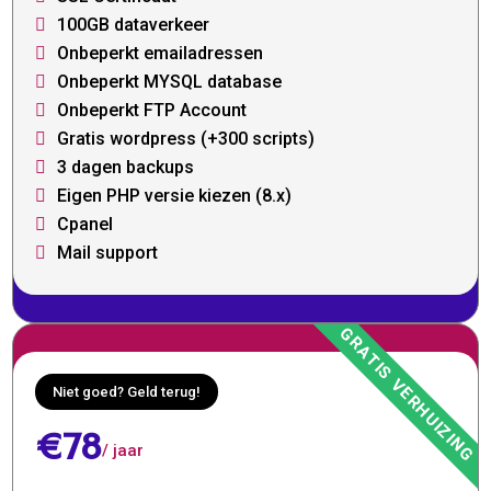
100GB dataverkeer

Onbeperkt emailadressen

Onbeperkt MYSQL database

Onbeperkt FTP Account

Gratis wordpress (+300 scripts)

3 dagen backups

Eigen PHP versie kiezen (8.x)

Cpanel

Mail support

Niet goed? Geld terug!
€78
/ jaar