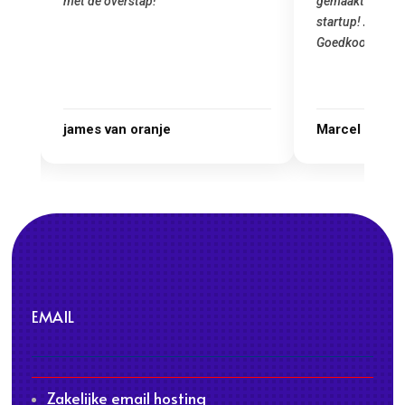
oral
met de overstap!"
gemaakt. Top se
 ik
startup! Zeker e
Goedkoop en de k
r.
james van oranje
Marcel Thijs
EMAIL
Zakelijke email hosting