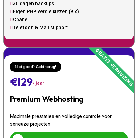
30 dagen backups

Eigen PHP versie kiezen (8.x)

Cpanel

Telefoon & Mail support

Niet goed? Geld terug!
€129
/ jaar
Premium Webhosting
Maximale prestaties en volledige controle voor
serieuze projecten