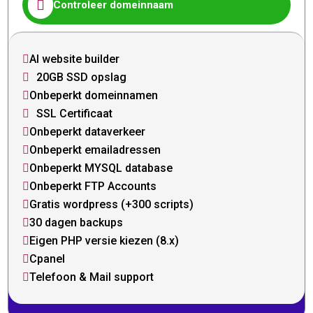

Controleer domeinnaam
AI website builder

20GB SSD opslag

Onbeperkt domeinnamen

SSL Certificaat

Onbeperkt dataverkeer

Onbeperkt emailadressen

Onbeperkt MYSQL database

Onbeperkt FTP Accounts

Gratis wordpress (+300 scripts)

30 dagen backups

Eigen PHP versie kiezen (8.x)

Cpanel

Telefoon & Mail support
