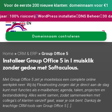
Voor de eerste 200 nieuwe klanten: domeinnaam voor €1
sicovrij

WordPress installatie

DNS Beheer

30 dagen niet goe
NL
EN
Domeinnaam controleren
Home
»
CRM & ERP
»
Group Office 5
Installeer Group Office 5 in 1 muisklik
zonder gedoe met Softaculous.
Met Group Office 5 zet je moeiteloos een complete online
werkplek neer. Wij bij Flexahosting zorgen dat je direct aan de slag
kunt met functies als e-mailbeheer, agenda, taken, projecten en
bestandsdeling. Alles werkt samen, zodat samenwerken met
collega’s of klanten vanzelf gaat, waar je ook bent. Dankzij de
krachtige CRM-tools van Group Office 5 […]..