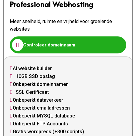
Professional Webhosting
Meer snelheid, ruimte en vrijheid voor groeiende
websites

Controleer domeinnaam
AI website builder

10GB SSD opslag

Onbeperkt domeinnamen

SSL Certificaat

Onbeperkt dataverkeer

Onbeperkt emailadressen

Onbeperkt MYSQL database

Onbeperkt FTP Accounts

Gratis wordpress (+300 scripts)
