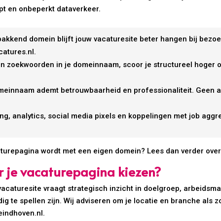
ypt en onbeperkt dataverkeer.
 pakkend domein blijft jouw vacaturesite beter hangen bij bez
catures.nl.
en zoekwoorden in je domeinnaam, scoor je structureel hoger 
meinnaam ademt betrouwbaarheid en professionaliteit. Geen ad
ling, analytics, social media pixels en koppelingen met job agg
acaturepagina wordt met een eigen domein? Lees dan verder ove
r je vacaturepagina kiezen?
caturesite vraagt strategisch inzicht in doelgroep, arbeidsma
ig te spellen zijn. Wij adviseren om je locatie en branche als 
eindhoven.nl.