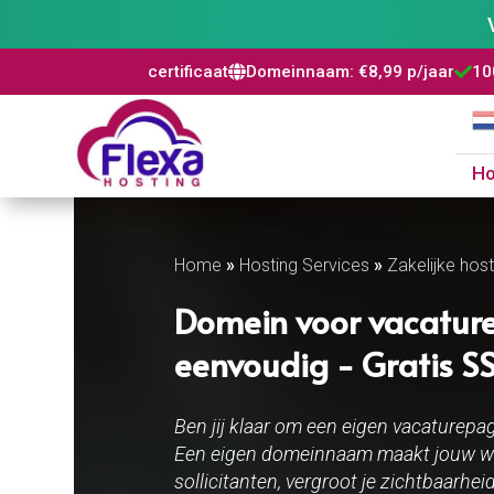
SSL certificaat
Domeinnaam: €8,99 p/jaar
100% risicovrij
W



H
Home
»
Hosting Services
»
Zakelijke host
Domein voor vacaturep
eenvoudig - Gratis SSL
Ben jij klaar om een eigen vacaturepa
Een eigen domeinnaam maakt jouw wer
sollicitanten, vergroot je zichtbaarhei