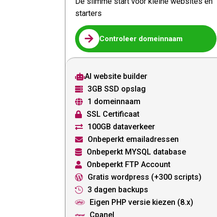
De slimme start voor kleine websites en
starters

Controleer domeinnaam
AI website builder

3GB SSD opslag

1 domeinnaam

SSL Certificaat

100GB dataverkeer

Onbeperkt emailadressen

Onbeperkt MYSQL database

Onbeperkt FTP Account

Gratis wordpress (+300 scripts)

3 dagen backups

Eigen PHP versie kiezen (8.x)

Cpanel
