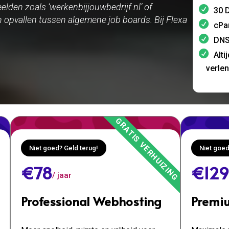
elden zoals ‘werkenbijjouwbedrijf.nl’ of
30 D
n opvallen tussen algemene job boards. Bij Flexa
cPa
DNS
Alti
verle
Niet goed? Geld terug!
Niet goed
€78
€129
/ jaar
Professional Webhosting
Premi