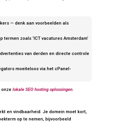
oekers — denk aan voorbeelden als
op termen zoals ‘ICT vacatures Amsterdam’
vertenties van derden en directe controle
regators moeiteloos via het cPanel-
r onze
lokale SEO hosting oplossingen
.
rkt en vindbaarheid. Je domein moet kort,
zoekterm op te nemen, bijvoorbeeld