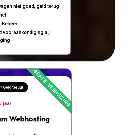
agen niet goed, geld terug
nel
 Beheer
jd vooraankondiging bij
nging
? Geld terug!
/ jaar
um Webhosting