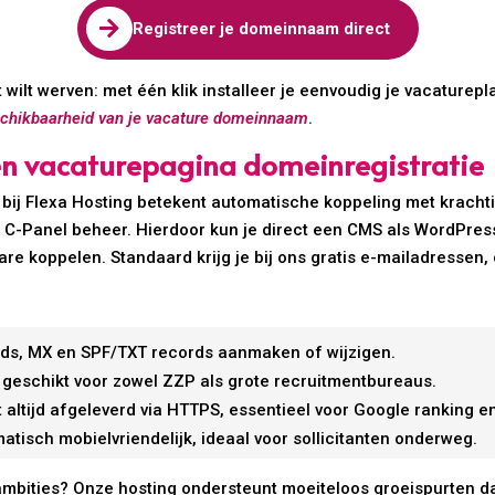

Registreer je domeinnaam direct
t wilt werven: met één klik installeer je eenvoudig je vacaturepl
schikbaarheid van je vacature domeinnaam
.
en vacaturepagina domeinregistratie
 bij Flexa Hosting betekent automatische koppeling met krachti
C-Panel beheer. Hierdoor kun je direct een CMS als WordPress
ware koppelen. Standaard krijg je bij ons gratis e-mailadresse
ords, MX en SPF/TXT records aanmaken of wijzigen.
k, geschikt voor zowel ZZP als grote recruitmentbureaus.
 altijd afgeleverd via HTTPS, essentieel voor Google ranking e
matisch mobielvriendelijk, ideaal voor sollicitanten onderweg.
mbities? Onze hosting ondersteunt moeiteloos groeispurten dan