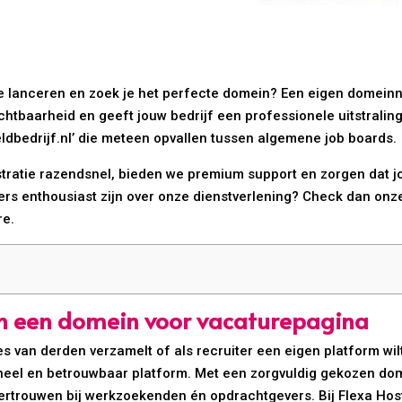
te lanceren en zoek je het perfecte domein? Een eigen domein
zichtbaarheid en geeft jouw bedrijf een professionele uitstral
eldbedrijf.nl’ die meteen opvallen tussen algemene job boards.
stratie razendsnel, bieden we premium support en zorgen dat jo
ers enthousiast zijn over onze dienstverlening? Check dan on
re.
an een domein voor vacaturepagina
s van derden verzamelt of als recruiter een eigen platform wil
neel en betrouwbaar platform. Met een zorgvuldig gekozen do
vertrouwen bij werkzoekenden én opdrachtgevers. Bij Flexa Hostin