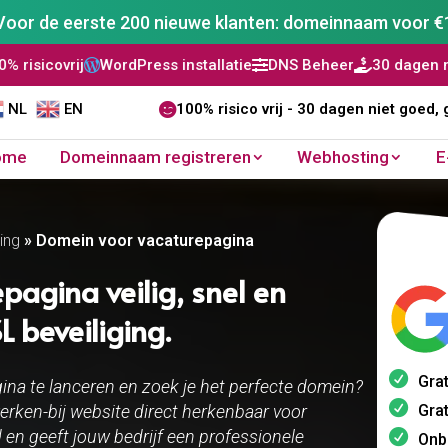
Voor de eerste 200 nieuwe klanten: domeinnaam voor €
ordPress installatie
DNS Beheer
30 dagen niet goed, geld 


NL
EN

100% risico vrij - 30 dagen niet goed, 
ome
Domeinnaam registreren
Webhosting
E
ing
»
Domein voor vacaturepagina
agina veilig, snel en
 beveiliging.
Grat
gina te lanceren en zoek je het perfecte domein?
Grat
ken-bij website direct herkenbaar voor
d en geeft jouw bedrijf een professionele
Onb