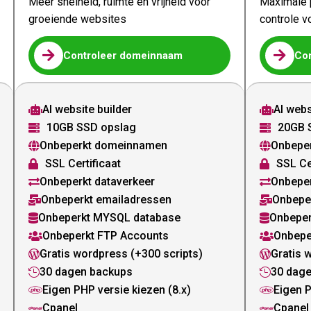
Meer snelheid, ruimte en vrijheid voor
Maximale p
groeiende websites
controle v


Controleer domeinnaam
Co
AI website builder
AI webs


10GB SSD opslag
20GB 


Onbeperkt domeinnamen
Onbepe


SSL Certificaat
SSL Ce


Onbeperkt dataverkeer
Onbeper


Onbeperkt emailadressen
Onbepe


Onbeperkt MYSQL database
Onbeper


Onbeperkt FTP Accounts
Onbepe


Gratis wordpress (+300 scripts)
Gratis 


30 dagen backups
30 dag


Eigen PHP versie kiezen (8.x)
Eigen P


Cpanel
Cpanel

