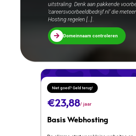
uitstraling. Denk aan pakkende voorbe
‘careersvoorbeeldbedrijf.nl’ die metee
Hosting regelen […]..

Domeinnaam controleren
Niet goed? Geld terug!
€23,88
/ jaar
Basis Webhosting