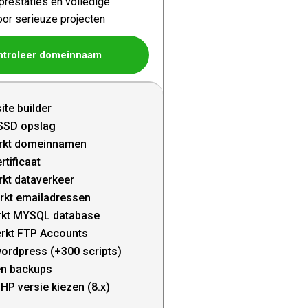
restaties en volledige
oor serieuze projecten
ntroleer domeinnaam
ite builder
SSD opslag
rkt domeinnamen
rtificaat
kt dataverkeer
rkt emailadressen
kt MYSQL database
rkt FTP Accounts
wordpress (+300 scripts)
en backups
HP versie kiezen (8.x)