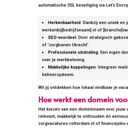
automatische SSL beveiliging via Let’s Encr
Herkenbaarheid
: Dankzij een uniek en
werkenbij[bedrijfsnaam].nl of [branche]va
SEO-voordeel
: Door strategisch gekoz
of ‘zorgbanen Utrecht’.
Professionele uitstraling
: Een eigen do
over je merkbeleving.
Makkelijke koppelingen
: Integreer mai
beheersysteem.
Wil jij ontdekken hoe lokaal vindbaar je v
Hoe werkt een domein voo
Het kiezen van een domeinnaam voor jouw va
relevant, makkelijk te onthouden én eenvoud
zorgvacatures-rotterdam.nl of financejobs-