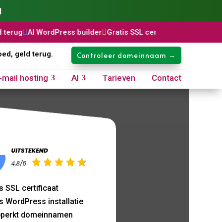
1
ordPress builder

Gratis SSL certificaat

Domeinnaam: €8,99 p/
oed, geld terug.
Controleer domeinnaam →
-mail hosting
AI
Tarieven
Contact
s SSL certificaat
s WordPress installatie
perkt domeinnamen