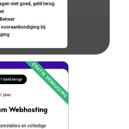
agen niet goed, geld terug
el
Beheer
d vooraankondiging bij
nging
? Geld terug!
/ jaar
um Webhosting
restaties en volledige