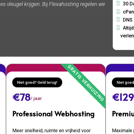
30 D
ews vleugel krijgen. Bij Flexahosting regelen we
cPan
DNS 
Altij
verle
Niet goed? Geld terug!
Niet goed
€78
€129
/ jaar
Professional Webhosting
Premi
Meer snelheid, ruimte en vrijheid voor
Maximale p