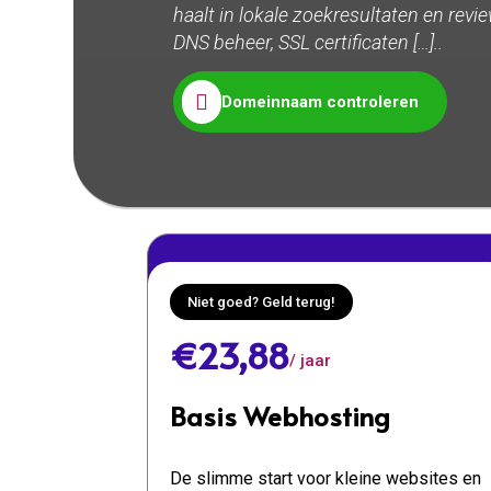
haalt in lokale zoekresultaten en revi
DNS beheer, SSL certificaten […]..

Domeinnaam controleren
Niet goed? Geld terug!
€23,88
/ jaar
Basis Webhosting
De slimme start voor kleine websites en