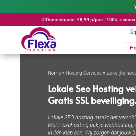
tificaat

Domeinnaam: €8,99 p/jaar

100% risicovrij

WordPress 
H
Home
»
Hosting Services
»
Zakelijke host
Lokale Seo Hosting vei
Gratis SSL beveiliging
Lokale SEO hosting maakt het verschil
Met Flexahosting pak je webhosting, d
in één klap aan. Wij zorgen dat jouw b