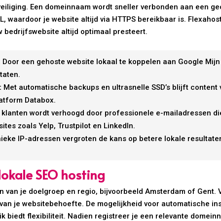
beveiliging. Een domeinnaam wordt sneller verbonden aan een ge
SL, waardoor je website altijd via HTTPS bereikbaar is. Flexaho
 bedrijfswebsite altijd optimaal presteert.
:
Door een gehoste website lokaal te koppelen aan Google Mijn B
taten.
:
Met automatische backups en ultrasnelle SSD’s blijft content ve
atform Databox.
 klanten wordt verhoogd door professionele e-mailadressen die 
tes zoals Yelp, Trustpilot en LinkedIn.
ieke IP-adressen vergroten de kans op betere lokale resultate
lokale SEO hosting
en van je doelgroep en regio, bijvoorbeeld Amsterdam of Gent. 
k van je websitebehoefte. De mogelijkheid voor automatische i
iedt flexibiliteit. Nadien registreer je een relevante domeinn