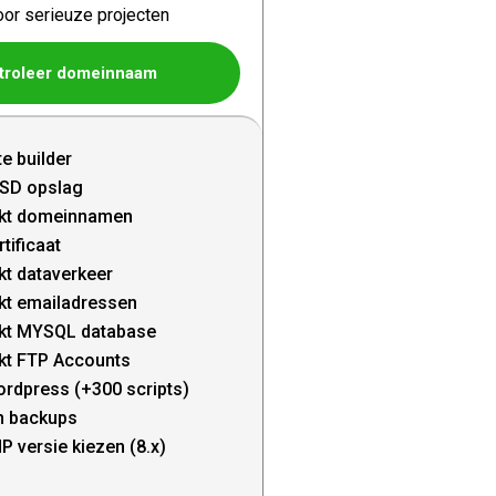
oor serieuze projecten
troleer domeinnaam
te builder
SD opslag
kt domeinnamen
tificaat
t dataverkeer
kt emailadressen
kt MYSQL database
kt FTP Accounts
ordpress (+300 scripts)
n backups
P versie kiezen (8.x)