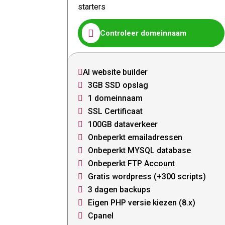
starters

Controleer domeinnaam
AI website builder

3GB SSD opslag

1 domeinnaam

SSL Certificaat

100GB dataverkeer

Onbeperkt emailadressen

Onbeperkt MYSQL database

Onbeperkt FTP Account

Gratis wordpress (+300 scripts)

3 dagen backups

Eigen PHP versie kiezen (8.x)

Cpanel
