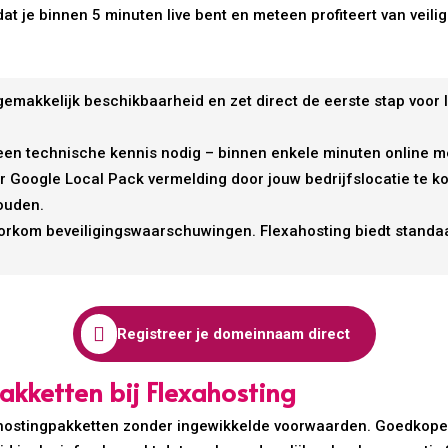
dat je binnen 5 minuten live bent en meteen profiteert van veil
emakkelijk beschikbaarheid en zet direct de eerste stap voor 
en technische kennis nodig – binnen enkele minuten online m
r Google Local Pack vermelding door jouw bedrijfslocatie te 
ouden.
rkom beveiligingswaarschuwingen. Flexahosting biedt standaar

Registreer je domeinnaam direct
akketten bij Flexahosting
webhostingpakketten zonder ingewikkelde voorwaarden. Goedkop