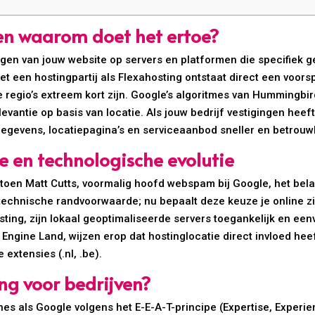
 en waarom doet het ertoe?
gen van jouw website op servers en platformen die specifiek ge
 een hostingpartij als Flexahosting ontstaat direct een voorsp
 regio’s extreem kort zijn. Google’s algoritmes van Hummingbir
antie op basis van locatie. Als jouw bedrijf vestigingen heeft
sgegevens, locatiepagina’s en serviceaanbod sneller en betro
ie en technologische evolutie
toen Matt Cutts, voormalig hoofd webspam bij Google, het bela
technische randvoorwaarde; nu bepaalt deze keuze je online z
ting, zijn lokaal geoptimaliseerde servers toegankelijk en ee
Engine Land, wijzen erop dat hostinglocatie direct invloed hee
xtensies (.nl, .be).
ng voor bedrijven?
s als Google volgens het E-E-A-T-principe (Expertise, Experien