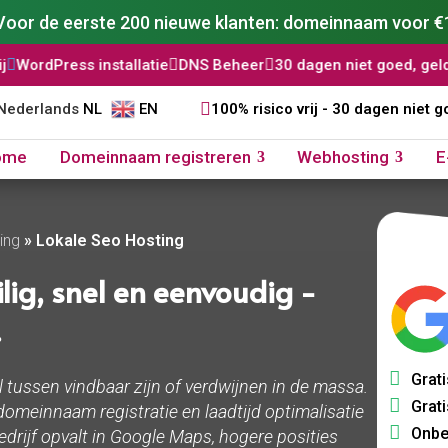
Voor de eerste 200 nieuwe klanten: domeinnaam voor €
installatie

DNS Beheer

30 dagen niet goed, geld terug

AI W

NL
EN
100% risico vrij - 30 dagen niet g
ome
Domeinnaam registreren
Webhosting
E
ing
»
Lokale Seo Hosting
lig, snel en eenvoudig -
.
Grati
 tussen vindbaar zijn of verdwijnen in de massa.
Grati
omeinnaam registratie en laadtijd optimalisatie
Onbe
edrijf opvalt in Google Maps, hogere posities