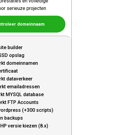
restaties en volledige
oor serieuze projecten
ntroleer domeinnaam
ite builder
SSD opslag
rkt domeinnamen
rtificaat
kt dataverkeer
rkt emailadressen
kt MYSQL database
rkt FTP Accounts
wordpress (+300 scripts)
en backups
HP versie kiezen (8.x)