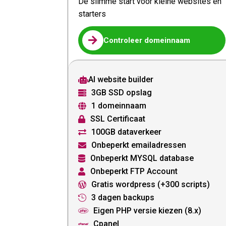
De slimme start voor kleine websites en
starters

Controleer domeinnaam
AI website builder

3GB SSD opslag

1 domeinnaam

SSL Certificaat

100GB dataverkeer

Onbeperkt emailadressen

Onbeperkt MYSQL database

Onbeperkt FTP Account

Gratis wordpress (+300 scripts)

3 dagen backups

Eigen PHP versie kiezen (8.x)

Cpanel
