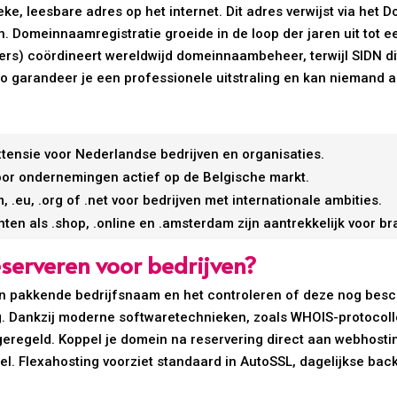
e, leesbare adres op het internet. Dit adres verwijst via het
 Domeinnaamregistratie groeide in de loop der jaren uit tot ee
s) coördineert wereldwijd domeinnaambeheer, terwijl SIDN dit
o garandeer je een professionele uitstraling en kan niemand 
tensie voor Nederlandse bedrijven en organisaties.
voor ondernemingen actief op de Belgische markt.
 .eu, .org of .net voor bedrijven met internationale ambities.
ten als .shop, .online en .amsterdam zijn aantrekkelijk voor b
erveren voor bedrijven?
n pakkende bedrijfsnaam en het controleren of deze nog besc
ing. Dankzij moderne softwaretechnieken, zoals WHOIS-protoco
geregeld. Koppel je domein na reservering direct aan webhosti
el. Flexahosting voorziet standaard in AutoSSL, dagelijkse bac