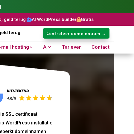
1
AI WordPress builder
Gratis SSL certificaat
Domeinnaam: €8


geld terug.
Controleer domeinnaam →
-mail hosting
AI
Tarieven
Contact
is SSL certificaat
is WordPress installatie
eperkt domeinnamen