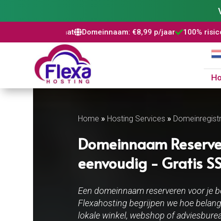
ificaat
Domeinnaam: €8,99 p/jaar
100% risicovrij
WordPres



H
Home
»
Hosting Services
»
Domeinregistr
Domeinnaam Reserveren
eenvoudig - Gratis SSL
Een domeinnaam reserveren voor je bedr
Flexahosting begrijpen we hoe belangr
lokale winkel, webshop of adviesbure