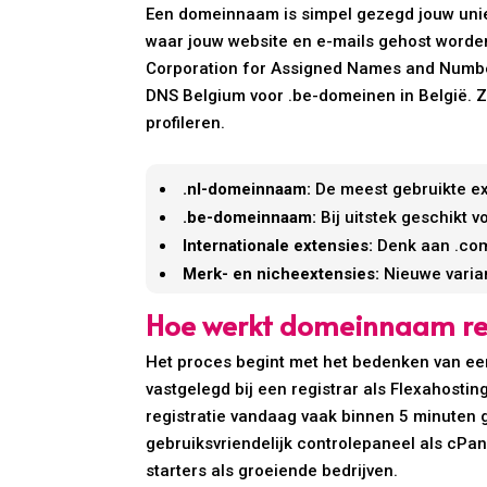
Een domeinnaam is simpel gezegd jouw uniek
waar jouw website en e-mails gehost worden.
Corporation for Assigned Names and Number
DNS Belgium voor .be-domeinen in België. Z
profileren.
.nl-domeinnaam:
De meest gebruikte ex
.be-domeinnaam:
Bij uitstek geschikt 
Internationale extensies:
Denk aan .com,
Merk- en nicheextensies:
Nieuwe varian
Hoe werkt domeinnaam res
Het proces begint met het bedenken van ee
vastgelegd bij een registrar als Flexahost
registratie vandaag vaak binnen 5 minuten 
gebruiksvriendelijk controlepaneel als cPan
starters als groeiende bedrijven.