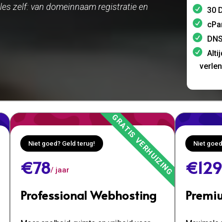
les zelf: van domeinnaam registratie en
30 D
cPa
DNS
Alti
verle
Niet goed? Geld terug!
Niet goed
€78
€129
/ jaar
Professional Webhosting
Premi