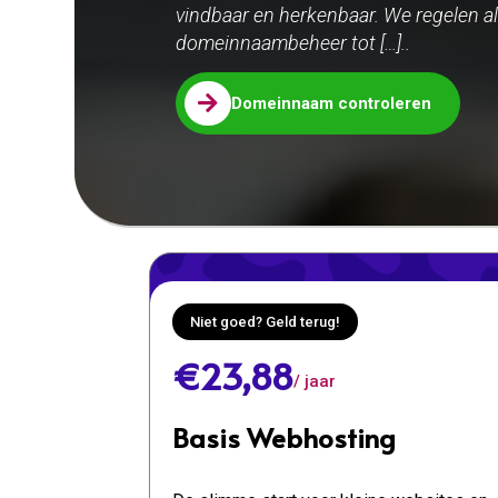
vindbaar en herkenbaar. We regelen al
domeinnaambeheer tot […]..

Domeinnaam controleren
Niet goed? Geld terug!
€23,88
/ jaar
Basis Webhosting