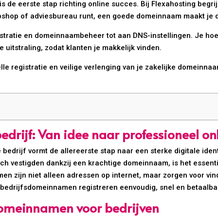
s de eerste stap richting online succes. Bij Flexahosting begr
webshop of adviesbureau runt, een goede domeinnaam maakt je d
stratie en domeinnaambeheer tot aan DNS-instellingen. Je hoe
 uitstraling, zodat klanten je makkelijk vinden.
le registratie en veilige verlenging van je zakelijke domeinnaam
rijf: Van idee naar professioneel on
edrijf vormt de allereerste stap naar een sterke digitale ident
ich vestigden dankzij een krachtige domeinnaam, is het essent
n zijn niet alleen adressen op internet, maar zorgen voor vin
 bedrijfsdomeinnamen registreren eenvoudig, snel en betaalba
 domeinnamen voor bedrijven