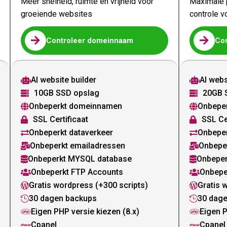
Meer snelheid, ruimte en vrijheid voor
Maximale p
groeiende websites
controle v


Controleer domeinnaam
Co
AI website builder
AI webs


10GB SSD opslag
20GB 


Onbeperkt domeinnamen
Onbepe


SSL Certificaat
SSL Ce


Onbeperkt dataverkeer
Onbeper


Onbeperkt emailadressen
Onbepe


Onbeperkt MYSQL database
Onbeper


Onbeperkt FTP Accounts
Onbepe


Gratis wordpress (+300 scripts)
Gratis 


30 dagen backups
30 dag


Eigen PHP versie kiezen (8.x)
Eigen P


Cpanel
Cpanel

