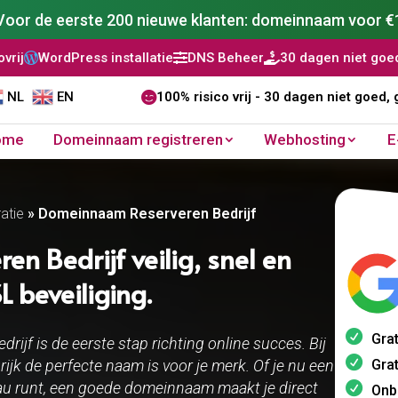
Voor de eerste 200 nieuwe klanten: domeinnaam voor €
s installatie
DNS Beheer
30 dagen niet goed, geld terug



NL
EN

100% risico vrij - 30 dagen niet goed, 
ome
Domeinnaam registreren
Webhosting
E
atie
»
Domeinnaam Reserveren Bedrijf
 Bedrijf veilig, snel en
 beveiliging.
Grat
ijf is de eerste stap richting online succes. Bij
Grat
ijk de perfecte naam is voor je merk. Of je nu een
au runt, een goede domeinnaam maakt je direct
Onb