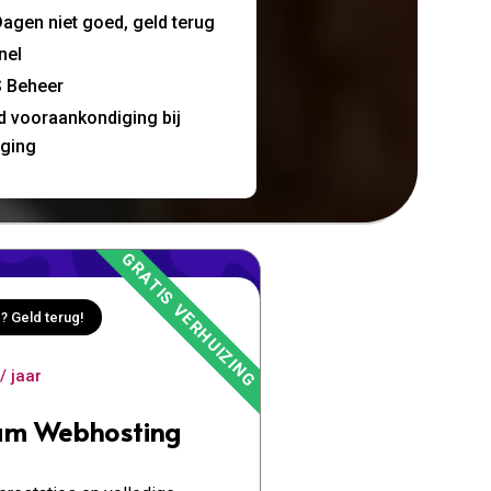
agen niet goed, geld terug
nel
 Beheer
jd vooraankondiging bij
nging
? Geld terug!
/ jaar
um Webhosting