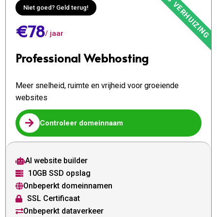
Niet goed? Geld terug!
€78
/ jaar
Professional Webhosting
Meer snelheid, ruimte en vrijheid voor groeiende
websites

Controleer domeinnaam
AI website builder

10GB SSD opslag

Onbeperkt domeinnamen

SSL Certificaat

Onbeperkt dataverkeer
