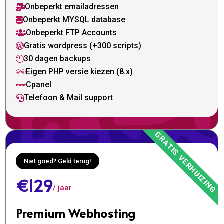
Onbeperkt emailadressen

Onbeperkt MYSQL database

Onbeperkt FTP Accounts

Gratis wordpress (+300 scripts)

30 dagen backups

Eigen PHP versie kiezen (8.x)

Cpanel

Telefoon & Mail support

Niet goed? Geld terug!
€129
/ jaar
Premium Webhosting