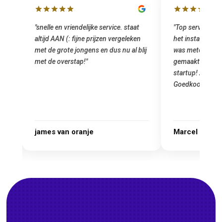
"snelle en vriendelijke service. staat
"Top service. I
altijd AAN (: fijne prijzen vergeleken
het installeren
e
met de grote jongens en dus nu al blij
was meteen doo
oral
met de overstap!"
gemaakt. Top se
 ik
startup! Zeker e
Goedkoop en de k
r.
james van oranje
Marcel Thijs