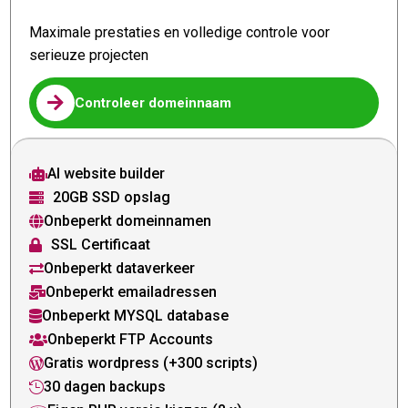
Maximale prestaties en volledige controle voor
serieuze projecten

Controleer domeinnaam
AI website builder

20GB SSD opslag

Onbeperkt domeinnamen

SSL Certificaat

Onbeperkt dataverkeer

Onbeperkt emailadressen

Onbeperkt MYSQL database

Onbeperkt FTP Accounts

Gratis wordpress (+300 scripts)

30 dagen backups
