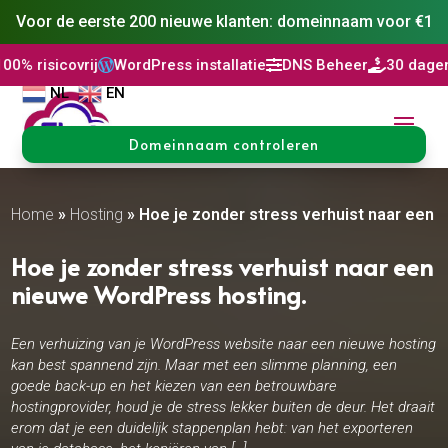
Voor de eerste 200 nieuwe klanten: domeinnaam voor €1
j
WordPress installatie
DNS Beheer
30 dagen niet goed, g



NL
EN
Domeinnaam controleren
Home
»
Hosting
»
Hoe je zonder stress verhuist naar een 
Hoe je zonder stress verhuist naar een
nieuwe WordPress hosting.​
Een verhuizing van je WordPress website naar een nieuwe hosting
kan best spannend zijn. Maar met een slimme planning, een
goede back-up en het kiezen van een betrouwbare
hostingprovider, houd je de stress lekker buiten de deur. Het draait
erom dat je een duidelijk stappenplan hebt: van het exporteren