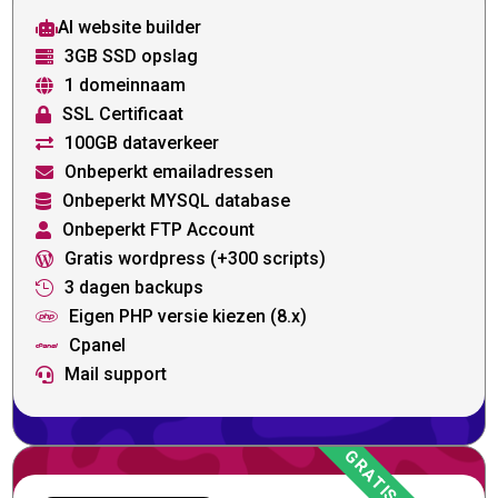
AI website builder

3GB SSD opslag

1 domeinnaam

SSL Certificaat

100GB dataverkeer

Onbeperkt emailadressen

Onbeperkt MYSQL database

Onbeperkt FTP Account

Gratis wordpress (+300 scripts)

3 dagen backups

Eigen PHP versie kiezen (8.x)

Cpanel

Mail support
