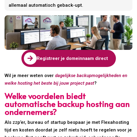
allemaal automatisch geback-upt.

Registreer je domeinnaam direct
Wil je meer weten over
dagelijkse backupmogelijkheden en
welke hosting het beste bij jouw project past
?
Welke voordelen biedt
automatische backup hosting aan
ondernemers?
Als zzp’er, bureau of startup bespaar je met Flexahosting
tijd en kosten doordat je zelf niets hoeft te regelen voor je