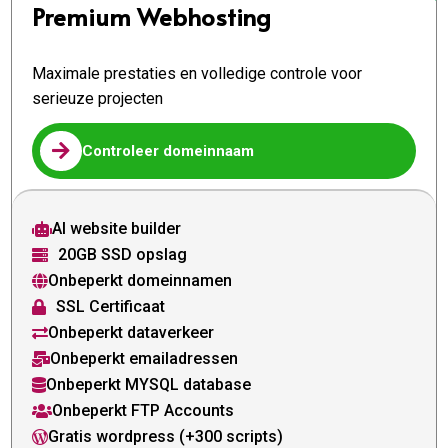
Premium Webhosting
Maximale prestaties en volledige controle voor
serieuze projecten

Controleer domeinnaam
AI website builder

20GB SSD opslag

Onbeperkt domeinnamen

SSL Certificaat

Onbeperkt dataverkeer

Onbeperkt emailadressen

Onbeperkt MYSQL database

Onbeperkt FTP Accounts

Gratis wordpress (+300 scripts)
