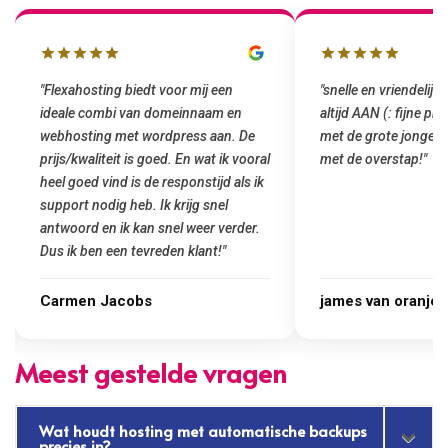
"snelle en vriendelijke service. staat
"Top service. Ik had
altijd AAN (: fijne prijzen vergeleken
het installeren van 
met de grote jongens en dus nu al blij
was meteen door hun
met de overstap!"
gemaakt. Top service
startup! Zeker een a
Goedkoop en de kwali
james van oranje
Marcel Thijs
Meest gestelde vragen
Wat houdt hosting met automatische backups
precies in?