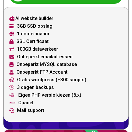
AI website builder

3GB SSD opslag

1 domeinnaam

SSL Certificaat

100GB dataverkeer

Onbeperkt emailadressen

Onbeperkt MYSQL database

Onbeperkt FTP Account

Gratis wordpress (+300 scripts)

3 dagen backups

Eigen PHP versie kiezen (8.x)

Cpanel

Mail support
