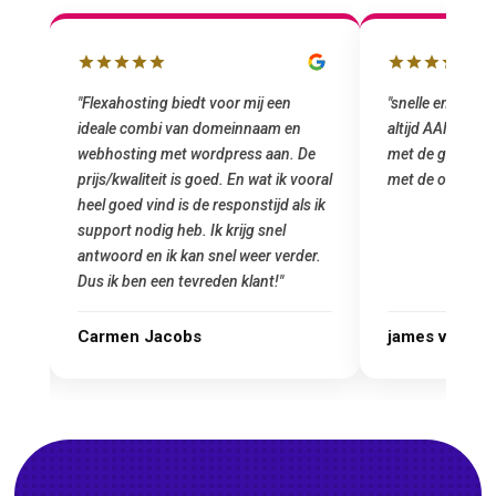
"snelle en vriendelijke service. staat
"Top service. I
altijd AAN (: fijne prijzen vergeleken
het installeren
e
met de grote jongens en dus nu al blij
was meteen doo
oral
met de overstap!"
gemaakt. Top se
 ik
startup! Zeker e
Goedkoop en de k
r.
james van oranje
Marcel Thijs