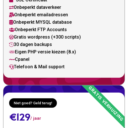

Onbeperkt dataverkeer

Onbeperkt emailadressen

Onbeperkt MYSQL database

Onbeperkt FTP Accounts

Gratis wordpress (+300 scripts)

30 dagen backups

Eigen PHP versie kiezen (8.x)

Cpanel

Telefoon & Mail support

Niet goed? Geld terug!
€129
/ jaar