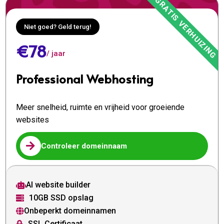
Niet goed? Geld terug!
€78
/ jaar
Professional Webhosting
Meer snelheid, ruimte en vrijheid voor groeiende
websites

Controleer domeinnaam
AI website builder

10GB SSD opslag

Onbeperkt domeinnamen

SSL Certificaat