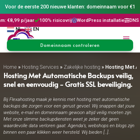
Voor de eerste 200 nieuwe klanten: domeinnaam voor €1
100% risicovrij
WordPress installatie
DNS Beheer
30 dag




NL
EN
Domeinnaam controleren
Home
»
Hosting Services
»
Zakelijke hosting
»
Hosting Met A
Hosting Met Automatische Backups veilig,
snel en eenvoudig - Gratis SSL beveiliging.
Bij Flexahosting maak je kennis met hosting met automatische
backups die zorgen voor een gerust gevoel. Wij snappen dat jouw
website, e-mail en domeinnaam gewoon altijd veilig moeten zijn.
Met onze slimme backupdiensten weet je zeker dat geen
waardevolle data verloren gaat. Agenda’s, webshops en blogs zijn
binnen een paar klikken weer hersteld. Wij bieden […]..