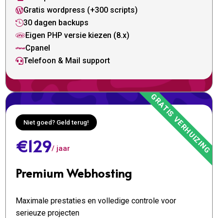
Gratis wordpress (+300 scripts)

30 dagen backups

Eigen PHP versie kiezen (8.x)

Cpanel

Telefoon & Mail support

Niet goed? Geld terug!
€129
/ jaar
Premium Webhosting
Maximale prestaties en volledige controle voor
serieuze projecten