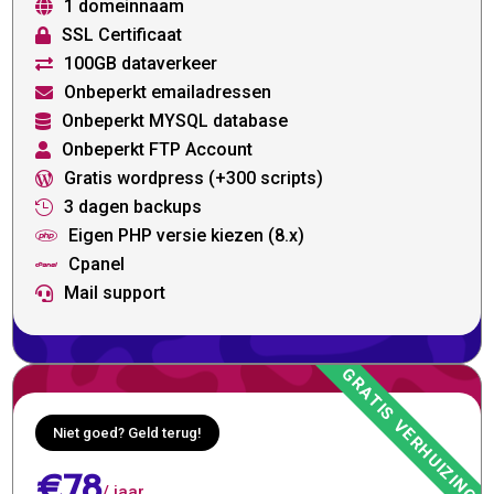
1 domeinnaam

SSL Certificaat

100GB dataverkeer

Onbeperkt emailadressen

Onbeperkt MYSQL database

Onbeperkt FTP Account

Gratis wordpress (+300 scripts)

3 dagen backups

Eigen PHP versie kiezen (8.x)

Cpanel

Mail support

Niet goed? Geld terug!
€78
/ jaar