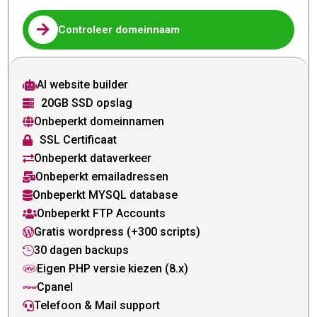

Controleer domeinnaam
AI website builder

20GB SSD opslag

Onbeperkt domeinnamen

SSL Certificaat

Onbeperkt dataverkeer

Onbeperkt emailadressen

Onbeperkt MYSQL database

Onbeperkt FTP Accounts

Gratis wordpress (+300 scripts)

30 dagen backups

Eigen PHP versie kiezen (8.x)

Cpanel

Telefoon & Mail support
