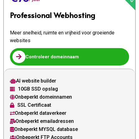
Professional Webhosting
Meer snelheid, ruimte en vrijheid voor groeiende
websites

Controleer domeinnaam
AI website builder

10GB SSD opslag

Onbeperkt domeinnamen

SSL Certificaat

Onbeperkt dataverkeer

Onbeperkt emailadressen

Onbeperkt MYSQL database

Onbeperkt FTP Accounts
