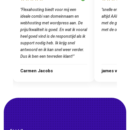
"Flexahosting biedt voor mij een
"snelle en vriendelijke service
ideale combi van domeinnaam en
altijd AAN (: fijne prijzen ve
webhosting met wordpress aan. De
met de grote jongens en dus n
prijs/kwaliteit is goed. En wat ik vooral
met de overstap!"
heel goed vind is de responstijd als ik
support nodig heb. Ik krijg snel
antwoord en ik kan snel weer verder.
Dus ik ben een tevreden klant!"
Carmen Jacobs
james van oranje