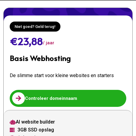
Niet goed? Geld terug!
€23,88
/ jaar
Basis Webhosting
De slimme start voor kleine websites en starters

Controleer domeinnaam
AI website builder

3GB SSD opslag
