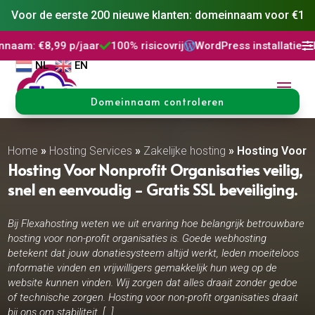
Voor de eerste 200 nieuwe klanten: domeinnaam voor €1
99 p/jaar
100% risicovrij
WordPress installatie
DNS Behe



NL
EN
Domeinnaam controleren
Home
»
Hosting Services
»
Zakelijke hosting
»
Hosting Voor N
Hosting Voor Nonprofit Organisaties veilig,
snel en eenvoudig - Gratis SSL beveiliging.
Bij Flexahosting weten we uit ervaring hoe belangrijk betrouwbare
hosting voor non-profit organisaties is. Goede webhosting
betekent dat jouw donatiesysteem altijd werkt, leden moeiteloos
informatie vinden en vrijwilligers gemakkelijk hun weg op de
website kunnen vinden. Wij zorgen dat alles draait zonder gedoe
of technische zorgen. Hosting voor non-profit organisaties draait
bij ons om stabiliteit, […]..