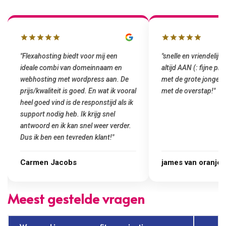
ahosting biedt voor mij een
"snelle en vriendelijke service. sta
e combi van domeinnaam en
altijd AAN (: fijne prijzen vergelek
sting met wordpress aan. De
met de grote jongens en dus nu al 
kwaliteit is goed. En wat ik vooral
met de overstap!"
oed vind is de responstijd als ik
rt nodig heb. Ik krijg snel
ord en ik kan snel weer verder.
k ben een tevreden klant!"
en Jacobs
james van oranje
Meest gestelde vragen