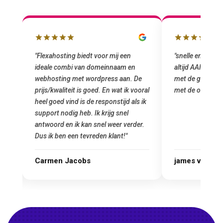
"snelle en vriendelijke service. staat
"Top service. I
altijd AAN (: fijne prijzen vergeleken
het installeren
e
met de grote jongens en dus nu al blij
was meteen doo
oral
met de overstap!"
gemaakt. Top se
 ik
startup! Zeker e
Goedkoop en de k
r.
james van oranje
Marcel Thijs