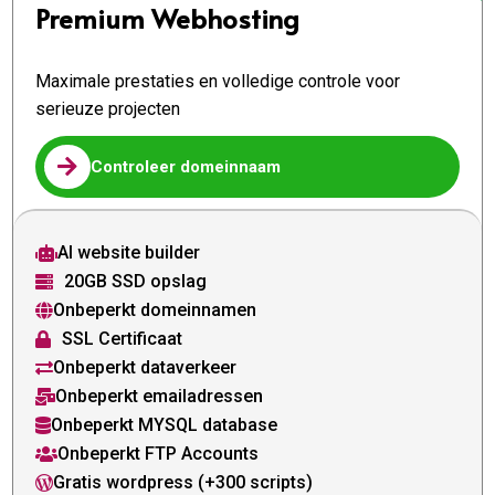
Premium Webhosting
Maximale prestaties en volledige controle voor
serieuze projecten

Controleer domeinnaam
AI website builder

20GB SSD opslag

Onbeperkt domeinnamen

SSL Certificaat

Onbeperkt dataverkeer

Onbeperkt emailadressen

Onbeperkt MYSQL database

Onbeperkt FTP Accounts

Gratis wordpress (+300 scripts)
