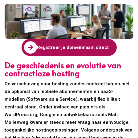

Registreer je domeinnaam direct
De geschiedenis en evolutie van
contractloze hosting
De verschuiving naar hosting zonder contract begon met
de opkomst van mobiele abonnementen en SaaS-
modellen (Software as a Service), waarbij flexibiliteit
centraal stond. Onder invloed van pioniers als
WordPress.org, Google en ontwikkelaars zoals Matt
Mullenweg kwam er steeds meer vraag naar eenvoudige,
toegankelijke hostingoplossingen. Volgens onderzoek van
het Hosting Advice platform zijn vooral bedrijven in de