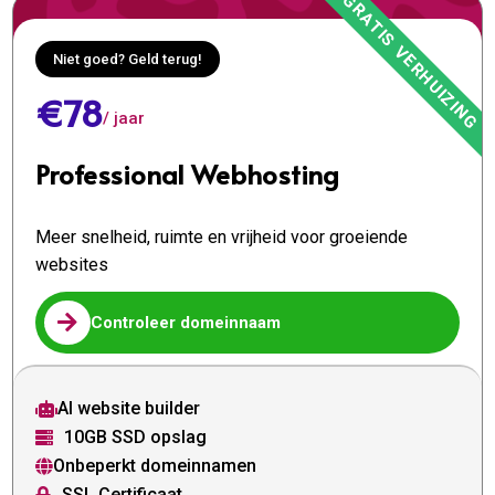
Niet goed? Geld terug!
€78
/ jaar
Professional Webhosting
Meer snelheid, ruimte en vrijheid voor groeiende
websites

Controleer domeinnaam
AI website builder

10GB SSD opslag

Onbeperkt domeinnamen

SSL Certificaat