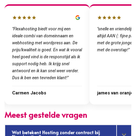
"snelle en vriendelijke service. staat
"Top service. Ik had
altijd AAN (: fijne prijzen vergeleken
het installeren van 
met de grote jongens en dus nu al blij
was meteen door hun
met de overstap!"
gemaakt. Top service
startup! Zeker een a
Goedkoop en de kwali
james van oranje
Marcel Thijs
Meest gestelde vragen
Wat betekent Hosting zonder contract bij