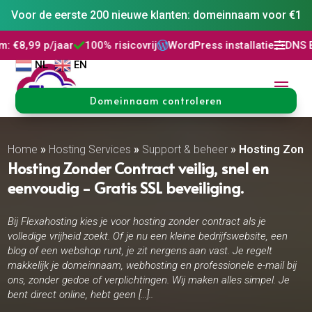
Voor de eerste 200 nieuwe klanten: domeinnaam voor €1
100% risicovrij
WordPress installatie
DNS Beheer
30 dage




NL
EN
Domeinnaam controleren
Home
»
Hosting Services
»
Support & beheer
»
Hosting Zond
Hosting Zonder Contract veilig, snel en
eenvoudig - Gratis SSL beveiliging.
Bij Flexahosting kies je voor hosting zonder contract als je
volledige vrijheid zoekt. Of je nu een kleine bedrijfswebsite, een
blog of een webshop runt, je zit nergens aan vast. Je regelt
makkelijk je domeinnaam, webhosting en professionele e-mail bij
ons, zonder gedoe of verplichtingen. Wij maken alles simpel. Je
bent direct online, hebt geen […]..