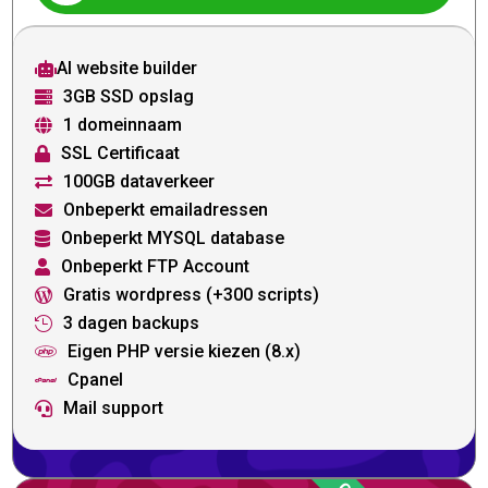
AI website builder

3GB SSD opslag

1 domeinnaam

SSL Certificaat

100GB dataverkeer

Onbeperkt emailadressen

Onbeperkt MYSQL database

Onbeperkt FTP Account

Gratis wordpress (+300 scripts)

3 dagen backups

Eigen PHP versie kiezen (8.x)

Cpanel

Mail support
