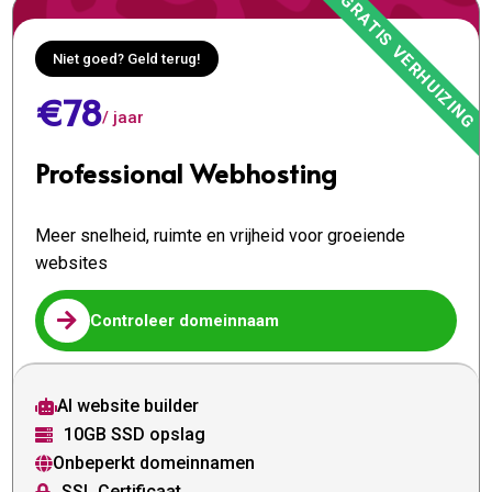
Niet goed? Geld terug!
€78
/ jaar
Professional Webhosting
Meer snelheid, ruimte en vrijheid voor groeiende
websites

Controleer domeinnaam
AI website builder

10GB SSD opslag

Onbeperkt domeinnamen

SSL Certificaat