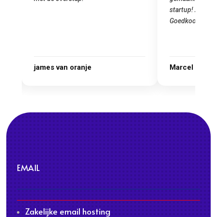
 ik
startup! Zeker e
Goedkoop en de k
r.
james van oranje
Marcel Thijs
EMAIL
Zakelijke email hosting