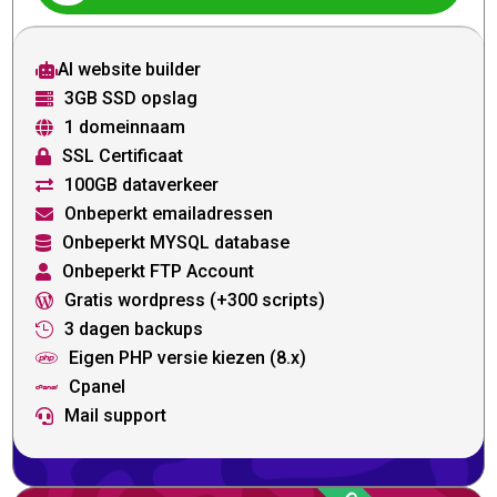
AI website builder

3GB SSD opslag

1 domeinnaam

SSL Certificaat

100GB dataverkeer

Onbeperkt emailadressen

Onbeperkt MYSQL database

Onbeperkt FTP Account

Gratis wordpress (+300 scripts)

3 dagen backups

Eigen PHP versie kiezen (8.x)

Cpanel

Mail support
