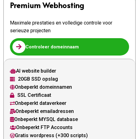
Premium Webhosting
Maximale prestaties en volledige controle voor
serieuze projecten

Controleer domeinnaam
AI website builder

20GB SSD opslag

Onbeperkt domeinnamen

SSL Certificaat

Onbeperkt dataverkeer

Onbeperkt emailadressen

Onbeperkt MYSQL database

Onbeperkt FTP Accounts

Gratis wordpress (+300 scripts)
