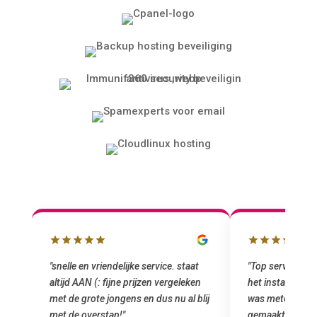
"snelle en vriendelijke service. staat
"Top service. I
altijd AAN (: fijne prijzen vergeleken
het installeren
e
met de grote jongens en dus nu al blij
was meteen doo
oral
met de overstap!"
gemaakt. Top se