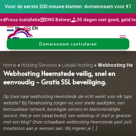
Voor de eerste 200 nieuwe klanten: domeinnaam voor €1
allatie
DNS Beheer
30 dagen niet goed, geld terug
AI Wo



NL
EN
Domeinnaam controleren
Home
»
Hosting Services
»
Lokale hosting
»
Webhosting He
Webhosting Heemstede veilig, snel en
eenvoudig - Gratis SSL beveiliging.
Op zoek naar webhosting Heemstede die écht werkt voor elk type
website? Bij Flexahosting zorgen wij voor snelle laadtijden, een
betrouwbaar netwerk, beveiligde servers en klantvriendelijke
service. Heb je een lokaal bedrijf, een webshop of start je gewoon
met een blog? Onze schaalbare webhosting Heemstede past zich
moeiteloos aan je wensen aan. Wij regelen je […]..