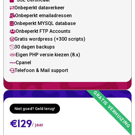

Onbeperkt dataverkeer

Onbeperkt emailadressen

Onbeperkt MYSQL database

Onbeperkt FTP Accounts

Gratis wordpress (+300 scripts)

30 dagen backups

Eigen PHP versie kiezen (8.x)

Cpanel

Telefoon & Mail support

Niet goed? Geld terug!
€129
/ jaar