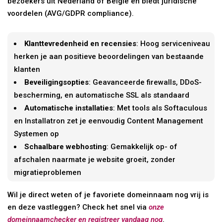
bezoekers uit Nederland of België en biedt juridische
voordelen (AVG/GDPR compliance).
Klanttevredenheid en recensies
: Hoog serviceniveau
herken je aan positieve beoordelingen van bestaande
klanten
Beveiligingsopties
: Geavanceerde firewalls, DDoS-
bescherming, en automatische SSL als standaard
Automatische installaties
: Met tools als Softaculous
en Installatron zet je eenvoudig Content Management
Systemen op
Schaalbare webhosting
: Gemakkelijk op- of
afschalen naarmate je website groeit, zonder
migratieproblemen
Wil je direct weten of je favoriete domeinnaam nog vrij is
en deze vastleggen? Check het snel via
onze
domeinnaamchecker en registreer vandaag nog
.