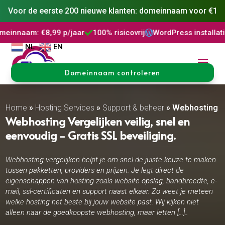
Voor de eerste 200 nieuwe klanten: domeinnaam voor €1
€8,99 p/jaar
100% risicovrij
WordPress installatie
DNS Be



NL
EN
Domeinnaam controleren
Home
»
Hosting Services
»
Support & beheer
»
Webhosting V
Webhosting Vergelijken veilig, snel en
eenvoudig - Gratis SSL beveiliging.
Webhosting vergelijken helpt je om snel de juiste keuze te maken
tussen pakketten, providers en prijzen. Je legt direct de
eigenschappen van hosting zoals website opslag, bandbreedte, e-
mail, ssl-certificaten en support naast elkaar. Zo weet je meteen
welke hosting het beste bij jouw website past. Wij kijken niet
alleen naar de goedkoopste webhosting, maar letten […]..