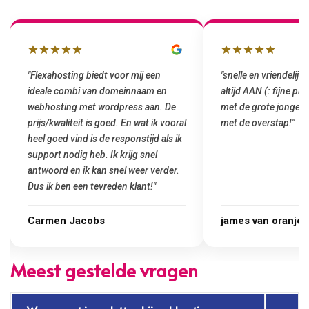
n
"snelle en vriendelijke service. staat
"Top service
en
altijd AAN (: fijne prijzen vergeleken
het installe
. De
met de grote jongens en dus nu al blij
was meteen d
 vooral
met de overstap!"
gemaakt. Top
als ik
startup! Zeke
Goedkoop en d
rder.
james van oranje
Marcel Thij
Meest gestelde vragen