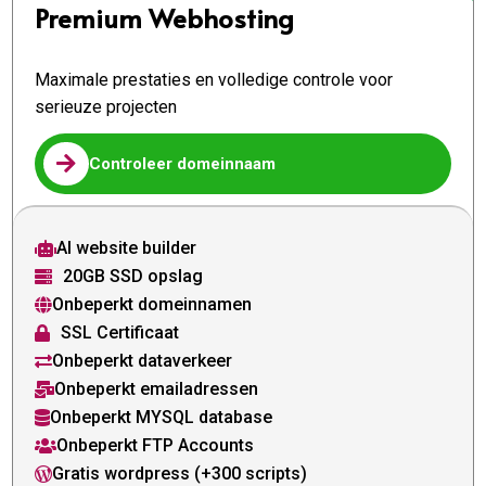
Premium Webhosting
Maximale prestaties en volledige controle voor
serieuze projecten

Controleer domeinnaam
AI website builder

20GB SSD opslag

Onbeperkt domeinnamen

SSL Certificaat

Onbeperkt dataverkeer

Onbeperkt emailadressen

Onbeperkt MYSQL database

Onbeperkt FTP Accounts

Gratis wordpress (+300 scripts)
