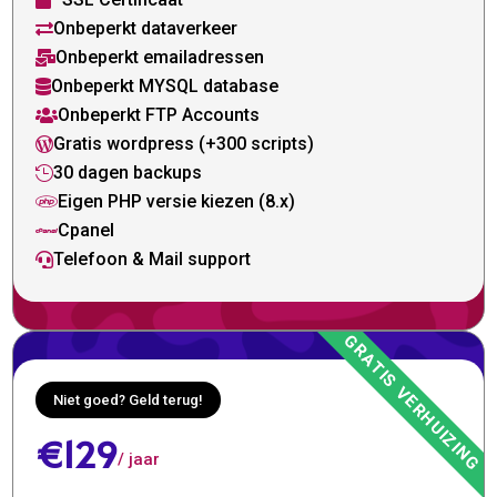

Onbeperkt dataverkeer

Onbeperkt emailadressen

Onbeperkt MYSQL database

Onbeperkt FTP Accounts

Gratis wordpress (+300 scripts)

30 dagen backups

Eigen PHP versie kiezen (8.x)

Cpanel

Telefoon & Mail support

Niet goed? Geld terug!
€129
/ jaar