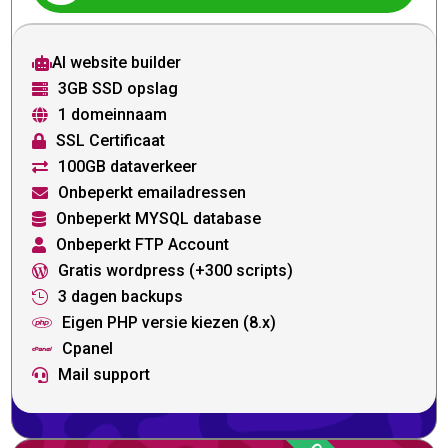
AI website builder

3GB SSD opslag

1 domeinnaam

SSL Certificaat

100GB dataverkeer

Onbeperkt emailadressen

Onbeperkt MYSQL database

Onbeperkt FTP Account

Gratis wordpress (+300 scripts)

3 dagen backups

Eigen PHP versie kiezen (8.x)

Cpanel

Mail support
