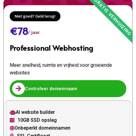
Niet goed? Geld terug!
€78
/ jaar
Professional Webhosting
Meer snelheid, ruimte en vrijheid voor groeiende
websites

Controleer domeinnaam
AI website builder

10GB SSD opslag

Onbeperkt domeinnamen

SSL Certificaat