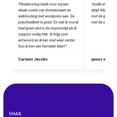
biedt voor mij een
"snelle en vriendelijke service. staat
van domeinnaam en
altijd AAN (: fijne prijzen vergeleken
t wordpress aan. De
met de grote jongens en dus nu al blij
 is goed. En wat ik vooral
met de overstap!"
is de responstijd als ik
eb. Ik krijg snel
 kan snel weer verder.
 tevreden klant!"
obs
james van oranje
EMAIL