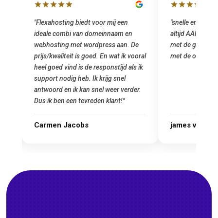
"snelle en vriendelijke service. staat
"Top service. I
altijd AAN (: fijne prijzen vergeleken
het installeren
e
met de grote jongens en dus nu al blij
was meteen doo
oral
met de overstap!"
gemaakt. Top se
 ik
startup! Zeker e
Goedkoop en de k
r.
james van oranje
Marcel Thijs