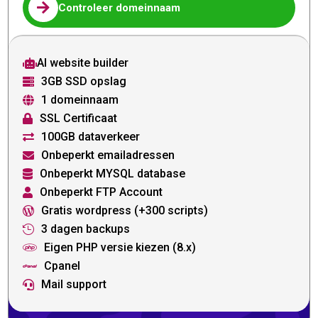

Controleer domeinnaam
AI website builder

3GB SSD opslag

1 domeinnaam

SSL Certificaat

100GB dataverkeer

Onbeperkt emailadressen

Onbeperkt MYSQL database

Onbeperkt FTP Account

Gratis wordpress (+300 scripts)

3 dagen backups

Eigen PHP versie kiezen (8.x)

Cpanel

Mail support
