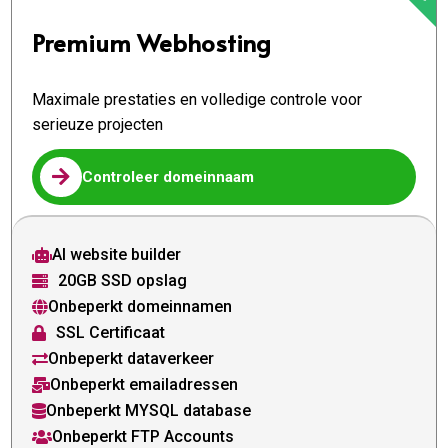
Premium Webhosting
Maximale prestaties en volledige controle voor
serieuze projecten

Controleer domeinnaam
AI website builder

20GB SSD opslag

Onbeperkt domeinnamen

SSL Certificaat

Onbeperkt dataverkeer

Onbeperkt emailadressen

Onbeperkt MYSQL database

Onbeperkt FTP Accounts
