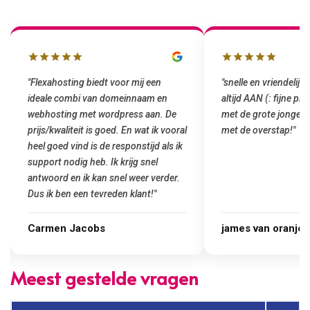
"snelle en vriendelijke service. staat
"Top service. Ik had
altijd AAN (: fijne prijzen vergeleken
het installeren van 
met de grote jongens en dus nu al blij
was meteen door hun
met de overstap!"
gemaakt. Top service
startup! Zeker een a
Goedkoop en de kwali
james van oranje
Marcel Thijs
Meest gestelde vragen