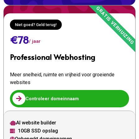
Niet goed? Geld terug!
€78
/ jaar
Professional Webhosting
Meer snelheid, ruimte en vrijheid voor groeiende
websites

Controleer domeinnaam
AI website builder

10GB SSD opslag

Onbeperkt domeinnamen