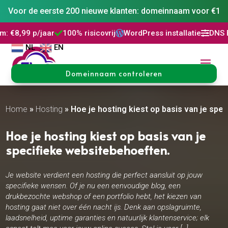
Voor de eerste 200 nieuwe klanten: domeinnaam voor €1
100% risicovrij
WordPress installatie
DNS Beheer
30 dag




NL
EN
Domeinnaam controleren
Home
»
Hosting
»
Hoe je hosting kiest op basis van je spe
Hoe je hosting kiest op basis van je
specifieke websitebehoeften.​
Je website verdient een hosting die perfect aansluit op jouw
specifieke wensen. Of je nu een eenvoudige blog, een
drukbezochte webshop of een portfolio hebt, het kiezen van
hosting gaat niet over één nacht ijs. Denk aan opslagruimte,
laadsnelheid, uptime garanties en natuurlijk klantenservice; elk