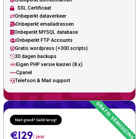

SSL Certificaat

Onbeperkt dataverkeer

Onbeperkt emailadressen

Onbeperkt MYSQL database

Onbeperkt FTP Accounts

Gratis wordpress (+300 scripts)

30 dagen backups

Eigen PHP versie kiezen (8.x)

Cpanel

Telefoon & Mail support

Niet goed? Geld terug!
€129
/ jaar