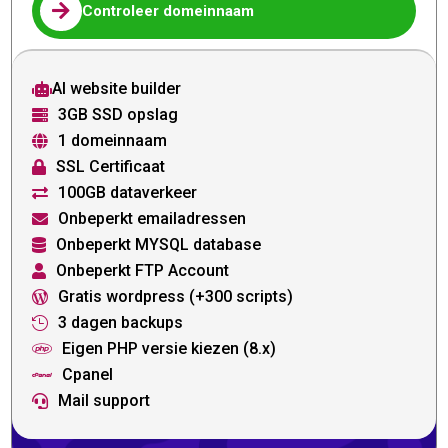

Controleer domeinnaam
AI website builder

3GB SSD opslag

1 domeinnaam

SSL Certificaat

100GB dataverkeer

Onbeperkt emailadressen

Onbeperkt MYSQL database

Onbeperkt FTP Account

Gratis wordpress (+300 scripts)

3 dagen backups

Eigen PHP versie kiezen (8.x)

Cpanel

Mail support
