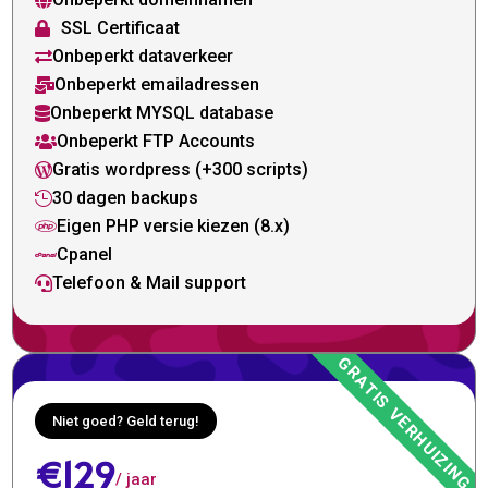

SSL Certificaat

Onbeperkt dataverkeer

Onbeperkt emailadressen

Onbeperkt MYSQL database

Onbeperkt FTP Accounts

Gratis wordpress (+300 scripts)

30 dagen backups

Eigen PHP versie kiezen (8.x)

Cpanel

Telefoon & Mail support

Niet goed? Geld terug!
€129
/ jaar