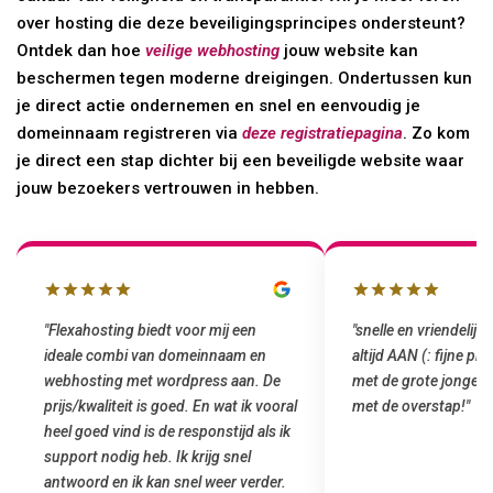
over hosting die deze beveiligingsprincipes ondersteunt?
Ontdek dan hoe
veilige webhosting
jouw website kan
beschermen tegen moderne dreigingen. Ondertussen kun
je direct actie ondernemen en snel en eenvoudig je
domeinnaam registreren via
deze registratiepagina
. Zo kom
je direct een stap dichter bij een beveiligde website waar
jouw bezoekers vertrouwen in hebben.
"snelle en vriendelijke service. staat
"Top service. Ik had
altijd AAN (: fijne prijzen vergeleken
het installeren van 
met de grote jongens en dus nu al blij
was meteen door hun
met de overstap!"
gemaakt. Top service
startup! Zeker een a
Goedkoop en de kwali