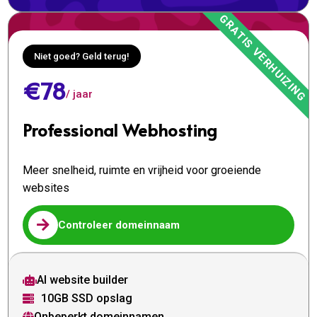
Niet goed? Geld terug!
€78
/ jaar
Professional Webhosting
Meer snelheid, ruimte en vrijheid voor groeiende
websites

Controleer domeinnaam
AI website builder

10GB SSD opslag

Onbeperkt domeinnamen