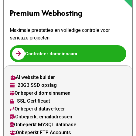
Premium Webhosting
Maximale prestaties en volledige controle voor
serieuze projecten

Controleer domeinnaam
AI website builder

20GB SSD opslag

Onbeperkt domeinnamen

SSL Certificaat

Onbeperkt dataverkeer

Onbeperkt emailadressen

Onbeperkt MYSQL database

Onbeperkt FTP Accounts
