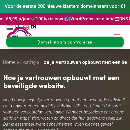
Voor de eerste 200 nieuwe klanten: domeinnaam voor €1
100% risicovrij
WordPress installatie
DNS Beheer
30 dag




NL
EN
Domeinnaam controleren
Home
»
Hosting
»
Hoe je vertrouwen opbouwt met een bevei
Hoe je vertrouwen opbouwt met een
beveiligde website.​
Hoe bouw je eigenlijk vertrouwen op met een beveiligde website?
Het begint met een duidelijk zichtbaar SSL-certificaat dat zorgt
voor een versleutelde verbinding. Wanneer bezoekers dat groene
slotje of ‘https’ zien, weten ze direct dat hun gegevens veilig zijn.
Dat is essentieel, want consumenten willen niet het gevoel