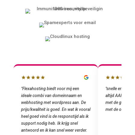
"snelle en vriendelijke service. staat
"Top service. I
altijd AAN (: fijne prijzen vergeleken
het installeren
e
met de grote jongens en dus nu al blij
was meteen doo
oral
met de overstap!"
gemaakt. Top se
 ik
startup! Zeker e
Goedkoop en de k
r.