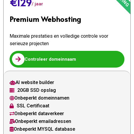
€129
/ jaar
Premium Webhosting
Maximale prestaties en volledige controle voor
serieuze projecten

Controleer domeinnaam
AI website builder

20GB SSD opslag

Onbeperkt domeinnamen

SSL Certificaat

Onbeperkt dataverkeer

Onbeperkt emailadressen

Onbeperkt MYSQL database
