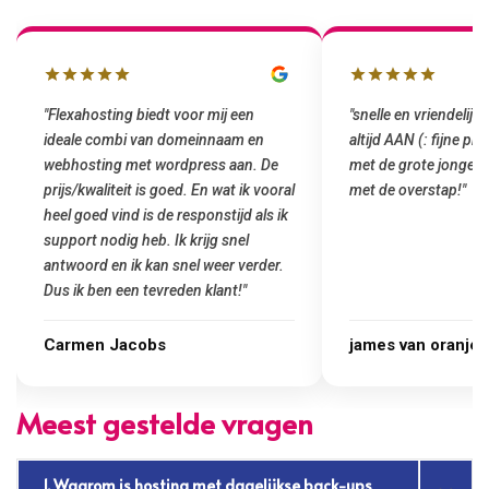
"snelle en vriendelijke service. staat
"Top service. Ik had
altijd AAN (: fijne prijzen vergeleken
het installeren van 
met de grote jongens en dus nu al blij
was meteen door hun
met de overstap!"
gemaakt. Top service
startup! Zeker een a
Goedkoop en de kwali
james van oranje
Marcel Thijs
Meest gestelde vragen
1. Waarom is hosting met dagelijkse back-ups