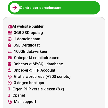

Controleer domeinnaam
AI website builder

3GB SSD opslag

1 domeinnaam

SSL Certificaat

100GB dataverkeer

Onbeperkt emailadressen

Onbeperkt MYSQL database

Onbeperkt FTP Account

Gratis wordpress (+300 scripts)

3 dagen backups

Eigen PHP versie kiezen (8.x)

Cpanel

Mail support
