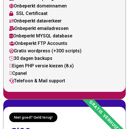
Onbeperkt domeinnamen

SSL Certificaat

Onbeperkt dataverkeer

Onbeperkt emailadressen

Onbeperkt MYSQL database

Onbeperkt FTP Accounts

Gratis wordpress (+300 scripts)

30 dagen backups

Eigen PHP versie kiezen (8.x)

Cpanel

Telefoon & Mail support

Niet goed? Geld terug!