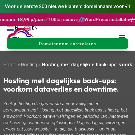
Voor de eerste 200 nieuwe klanten: domeinnaam voor €1
99 p/jaar
100% risicovrij
WordPress installatie
DNS Behee



NL
EN
Domeinnaam controleren
Home
»
Hosting
»
Hosting met dagelijkse back-ups: voorko
Hosting met dagelijkse back-ups:
voorkom dataverlies en downtime.​
Zoek je hosting die garant staat voor veiligheid en
betrouwbaarheid? Hosting met dagelijkse back-ups is hierop het
antwoord. Voorkom datavervalsingen en periodes van inactiviteit
met onze geavanceerde oplossingen. Dag in dag uit, wij zorgen
ervoor dat jouw website – je digitale thuisbasis – optimaal