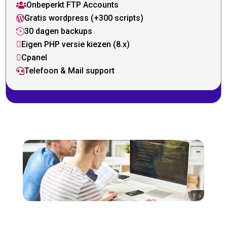
Onbeperkt FTP Accounts

Gratis wordpress (+300 scripts)

30 dagen backups

Eigen PHP versie kiezen (8.x)

Cpanel

Telefoon & Mail support
