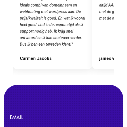
altijd AAN (: fijne prijzen vergeleken
het installeren
e
met de grote jongens en dus nu al blij
was meteen doo
oral
met de overstap!"
gemaakt. Top se
 ik
startup! Zeker e
Goedkoop en de k
r.
james van oranje
Marcel Thijs
EMAIL