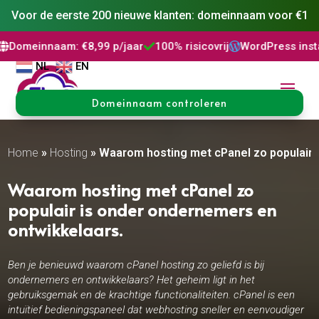
Voor de eerste 200 nieuwe klanten: domeinnaam voor €1
: €8,99 p/jaar
100% risicovrij
WordPress installatie
DNS



NL
EN
Domeinnaam controleren
Home
»
Hosting
»
Waarom hosting met cPanel zo populair i
Waarom hosting met cPanel zo
populair is onder ondernemers en
ontwikkelaars.​
Ben je benieuwd waarom cPanel hosting zo geliefd is bij
ondernemers en ontwikkelaars? Het geheim ligt in het
gebruiksgemak en de krachtige functionaliteiten. cPanel is een
intuïtief bedieningspaneel dat webhosting sneller en eenvoudiger