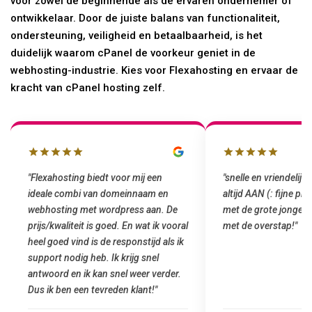
voor zowel de beginnende als de ervaren ondernemer of
ontwikkelaar. Door de juiste balans van functionaliteit,
ondersteuning, veiligheid en betaalbaarheid, is het
duidelijk waarom cPanel de voorkeur geniet in de
webhosting-industrie. Kies voor Flexahosting en ervaar de
kracht van cPanel hosting zelf.
"Flexahosting biedt voor mij een
"snelle en vriendelijke
ideale combi van domeinnaam en
altijd AAN (: fijne pr
webhosting met wordpress aan. De
met de grote jongens 
prijs/kwaliteit is goed. En wat ik vooral
met de overstap!"
heel goed vind is de responstijd als ik
support nodig heb. Ik krijg snel
antwoord en ik kan snel weer verder.
Dus ik ben een tevreden klant!"