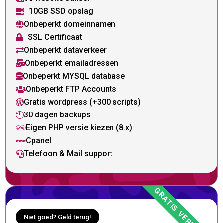
10GB SSD opslag

Onbeperkt domeinnamen

SSL Certificaat

Onbeperkt dataverkeer

Onbeperkt emailadressen

Onbeperkt MYSQL database

Onbeperkt FTP Accounts

Gratis wordpress (+300 scripts)

30 dagen backups

Eigen PHP versie kiezen (8.x)

Cpanel

Telefoon & Mail support

Niet goed? Geld terug!