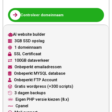

Controleer domeinnaam
AI website builder

3GB SSD opslag

1 domeinnaam

SSL Certificaat

100GB dataverkeer

Onbeperkt emailadressen

Onbeperkt MYSQL database

Onbeperkt FTP Account

Gratis wordpress (+300 scripts)

3 dagen backups

Eigen PHP versie kiezen (8.x)

Cpanel
