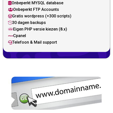
Onbeperkt MYSQL database

Onbeperkt FTP Accounts

Gratis wordpress (+300 scripts)

30 dagen backups

Eigen PHP versie kiezen (8.x)

Cpanel

Telefoon & Mail support
