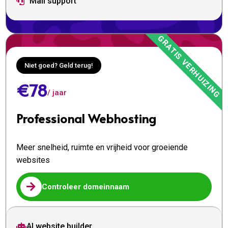
Mail support

Niet goed? Geld terug!
€78
/ jaar
Professional Webhosting
Meer snelheid, ruimte en vrijheid voor groeiende
websites

Controleer domeinnaam
AI website builder
