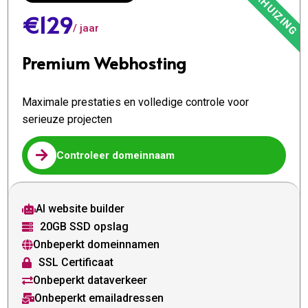
€129
/ jaar
Premium Webhosting
Maximale prestaties en volledige controle voor
serieuze projecten

Controleer domeinnaam
AI website builder

20GB SSD opslag

Onbeperkt domeinnamen

SSL Certificaat

Onbeperkt dataverkeer

Onbeperkt emailadressen
