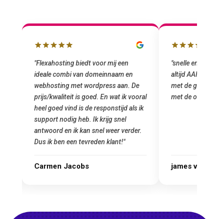
lbox
"Flexahosting biedt voor mij een
"snelle en vriend
ideale combi van domeinnaam en
altijd AAN (: fij
 mij
webhosting met wordpress aan. De
met de grote jon
prijs/kwaliteit is goed. En wat ik vooral
met de overstap
heel goed vind is de responstijd als ik
n
support nodig heb. Ik krijg snel
antwoord en ik kan snel weer verder.
Dus ik ben een tevreden klant!"
Carmen Jacobs
james van ora