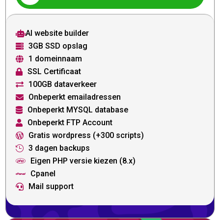
AI website builder

3GB SSD opslag

1 domeinnaam

SSL Certificaat

100GB dataverkeer

Onbeperkt emailadressen

Onbeperkt MYSQL database

Onbeperkt FTP Account

Gratis wordpress (+300 scripts)

3 dagen backups

Eigen PHP versie kiezen (8.x)

Cpanel

Mail support
