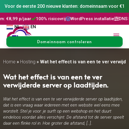
Voor de eerste 200 nieuwe klanten: domeinnaam voor €1
ar
100% risicovrij
WordPress installatie
DNS Beheer
30 




NL
EN
Domeinnaam controleren
Home
»
Hosting
»
Wat het effect is van een te ver verwijder
Wat het effect is van een te ver
verwijderde server op laadtijden.​
Wat het effect is van een te ver verwijderde server op laadtijden,
dat is een vraag waar iedereen met een website wel eens mee
worstelt. Stel je voor: je surft op een webshop en het duurt
eindeloos voordat alles verschijnt. De afstand tot de server speelt
daar een flinke rol in. Hoe groter die afstand, […]..