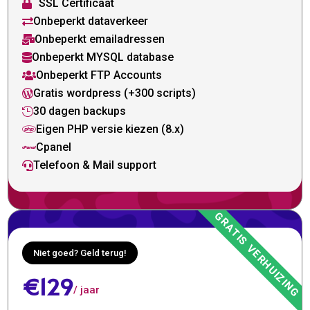
SSL Certificaat

Onbeperkt dataverkeer

Onbeperkt emailadressen

Onbeperkt MYSQL database

Onbeperkt FTP Accounts

Gratis wordpress (+300 scripts)

30 dagen backups

Eigen PHP versie kiezen (8.x)

Cpanel

Telefoon & Mail support

Niet goed? Geld terug!
€129
/ jaar