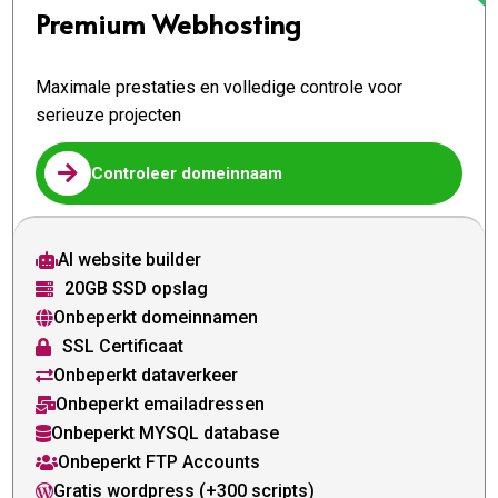
Premium Webhosting
Maximale prestaties en volledige controle voor
serieuze projecten

Controleer domeinnaam
AI website builder

20GB SSD opslag

Onbeperkt domeinnamen

SSL Certificaat

Onbeperkt dataverkeer

Onbeperkt emailadressen

Onbeperkt MYSQL database

Onbeperkt FTP Accounts

Gratis wordpress (+300 scripts)
