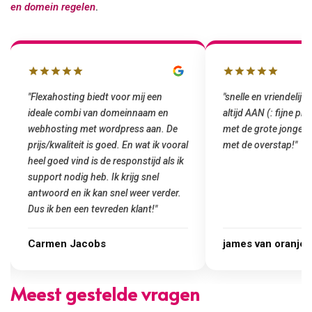
en domein regelen
.
"snelle en vriendelijke service. staat
"Top service. Ik had
altijd AAN (: fijne prijzen vergeleken
het installeren van 
met de grote jongens en dus nu al blij
was meteen door hun
met de overstap!"
gemaakt. Top service
startup! Zeker een a
Goedkoop en de kwali
james van oranje
Marcel Thijs
Meest gestelde vragen