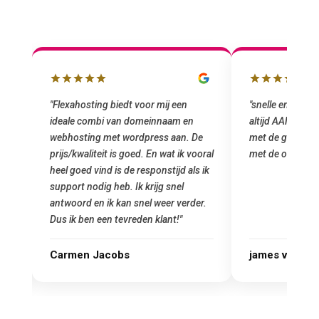
"snelle en vriendelijke service. staat
"Top service. I
altijd AAN (: fijne prijzen vergeleken
het installeren
e
met de grote jongens en dus nu al blij
was meteen doo
oral
met de overstap!"
gemaakt. Top se
 ik
startup! Zeker e
Goedkoop en de k
r.
james van oranje
Marcel Thijs