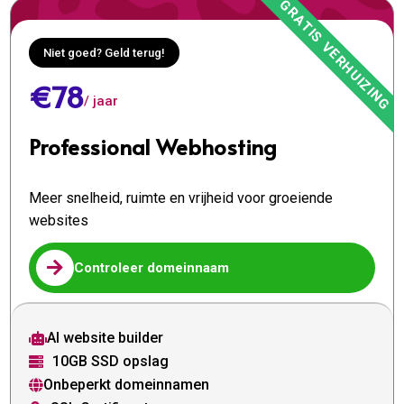
Niet goed? Geld terug!
€78
/ jaar
Professional Webhosting
Meer snelheid, ruimte en vrijheid voor groeiende
websites

Controleer domeinnaam
AI website builder

10GB SSD opslag

Onbeperkt domeinnamen
