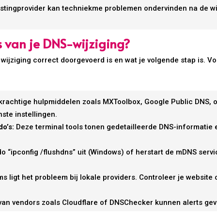
tingprovider kan techniekme problemen ondervinden na de wijzi
s van je DNS-wijziging?
 wijziging correct doorgevoerd is en wat je volgende stap is. V
krachtige hulpmiddelen zoals MXToolbox, Google Public DNS, o
te instellingen.
o’s:
Deze terminal tools tonen gedetailleerde DNS-informatie en
“ipconfig /flushdns” uit (Windows) of herstart de mDNS serv
s ligt het probleem bij lokale providers. Controleer je website
van vendors zoals Cloudflare of DNSChecker kunnen alerts gev