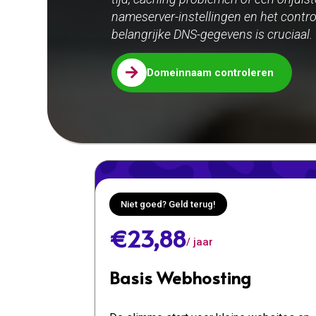
nameserver-instellingen en het contr
belangrijke DNS-gegevens is cruciaal. 

Domeinnaam controleren
Niet goed? Geld terug!
€23,88
/ jaar
Basis Webhosting