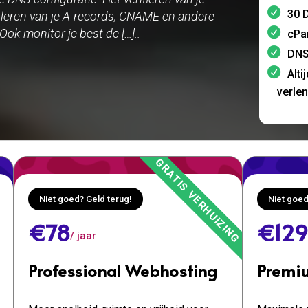
30 D
oleren van je A-records, CNAME en andere
Ook monitor je best de […]..
cPa
DNS
Alti
verle
Niet goed? Geld terug!
Niet goed
€78
€129
/ jaar
Professional Webhosting
Premi