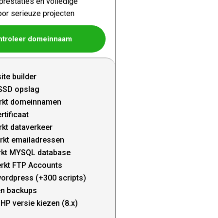
restaties en volledige
oor serieuze projecten
ntroleer domeinnaam
ite builder
SSD opslag
rkt domeinnamen
rtificaat
kt dataverkeer
rkt emailadressen
kt MYSQL database
rkt FTP Accounts
wordpress (+300 scripts)
en backups
HP versie kiezen (8.x)