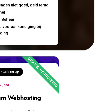
agen niet goed, geld terug
nel
 Beheer
jd vooraankondiging bij
nging
? Geld terug!
/ jaar
um Webhosting