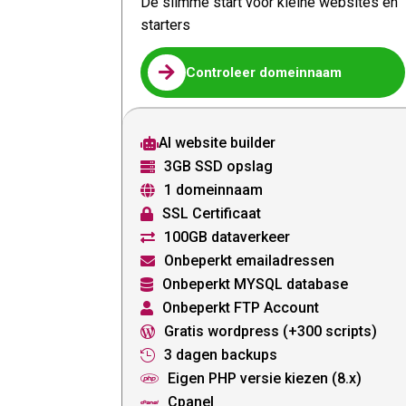
De slimme start voor kleine websites en
starters

Controleer domeinnaam
AI website builder

3GB SSD opslag

1 domeinnaam

SSL Certificaat

100GB dataverkeer

Onbeperkt emailadressen

Onbeperkt MYSQL database

Onbeperkt FTP Account

Gratis wordpress (+300 scripts)

3 dagen backups

Eigen PHP versie kiezen (8.x)

Cpanel
