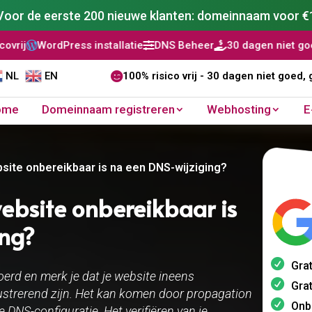
Voor de eerste 200 nieuwe klanten: domeinnaam voor €
installatie
DNS Beheer
30 dagen niet goed, geld terug
A



NL
EN

100% risico vrij - 30 dagen niet goed, 
ome
Domeinnaam registreren
Webhosting
E
bsite onbereikbaar is na een DNS-wijziging?
website onbereikbaar is
ing?
Grat
erd en merk je dat je website ineens
Grat
rustrerend zijn. Het kan komen door propagation
Onb
e DNS-configuratie. Het verifiëren van je