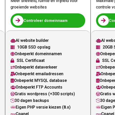
Meer snelheid, ruimte en vrijheid voor
Maximale p
groeiende websites
controle v


Controleer domeinnaam
Co
AI website builder
AI webs


10GB SSD opslag
20GB 


Onbeperkt domeinnamen
Onbepe


SSL Certificaat
SSL Ce


Onbeperkt dataverkeer
Onbeper


Onbeperkt emailadressen
Onbepe


Onbeperkt MYSQL database
Onbeper


Onbeperkt FTP Accounts
Onbepe


Gratis wordpress (+300 scripts)
Gratis 


30 dagen backups
30 dag


Eigen PHP versie kiezen (8.x)
Eigen P


Cpanel
Cpanel

