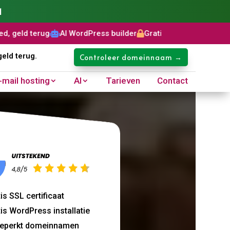
1
I WordPress builder
Gratis SSL certificaat
Domeinnaam: €8,9


geld terug.
Controleer domeinnaam →
-mail hosting
AI
Tarieven
Contact
is SSL certificaat
is WordPress installatie
eperkt domeinnamen