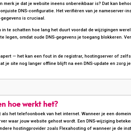
 merk je dat je website ineens onbereikbaar is? Dat kan behoo
onjuiste DNS-configuratie. Het verifiëren van je nameserver-ins
gegevens is cruciaal.
m in te schatten hoe lang het duurt voordat de wijzigingen were
te legen, omdat oude DNS-gegevens je toegang blokkeren. Verd
ert — het kan een fout in de registrar, hostingserver of zelfs e
t je site nog langer offline blijft na een DNS-update en zorg je 
en hoe werkt het?
ls het telefoonboek van het internet. Wanneer je een domeinn
erver waar jouw website gehost wordt. Een DNS-wijziging beteke
ndere hostingprovider zoals Flexahosting of wanneer je de inst