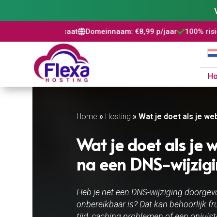
icaat
Domeinnaam: €8,99 p/jaar
100% risicovrij
WordPress 



H
Home
»
Hosting
»
Wat je doet als je we
Wat je doet als je 
na een DNS-wijzig
Heb je net een DNS-wijziging doorgevo
onbereikbaar is? Dat kan behoorlijk f
tijd, caching problemen of een onjuist