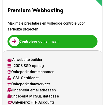
Premium Webhosting
Maximale prestaties en volledige controle voor
serieuze projecten

Controleer domeinnaam
AI website builder

20GB SSD opslag

Onbeperkt domeinnamen

SSL Certificaat

Onbeperkt dataverkeer

Onbeperkt emailadressen

Onbeperkt MYSQL database

Onbeperkt FTP Accounts
