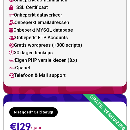

SSL Certificaat

Onbeperkt dataverkeer

Onbeperkt emailadressen

Onbeperkt MYSQL database

Onbeperkt FTP Accounts

Gratis wordpress (+300 scripts)

30 dagen backups

Eigen PHP versie kiezen (8.x)

Cpanel

Telefoon & Mail support

Niet goed? Geld terug!
€129
/ jaar