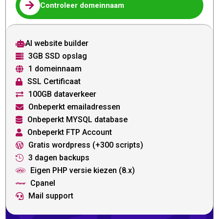

Controleer domeinnaam
AI website builder

3GB SSD opslag

1 domeinnaam

SSL Certificaat

100GB dataverkeer

Onbeperkt emailadressen

Onbeperkt MYSQL database

Onbeperkt FTP Account

Gratis wordpress (+300 scripts)

3 dagen backups

Eigen PHP versie kiezen (8.x)

Cpanel

Mail support
