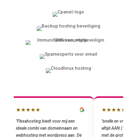
"snelle en vriendelijke service. staat
"Top service. I
altijd AAN (: fijne prijzen vergeleken
het installeren
e
met de grote jongens en dus nu al blij
was meteen doo