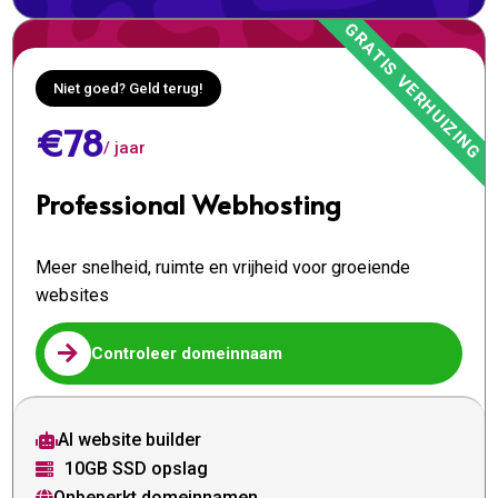
Niet goed? Geld terug!
€78
/ jaar
Professional Webhosting
Meer snelheid, ruimte en vrijheid voor groeiende
websites

Controleer domeinnaam
AI website builder

10GB SSD opslag

Onbeperkt domeinnamen