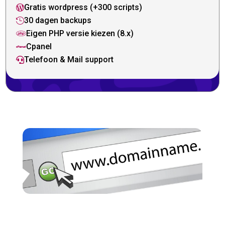
Gratis wordpress (+300 scripts)

30 dagen backups

Eigen PHP versie kiezen (8.x)

Cpanel

Telefoon & Mail support
