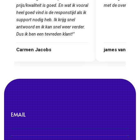
oral
met de overstap!"
gemaakt. Top se
 ik
startup! Zeker e
Goedkoop en de k
r.
james van oranje
Marcel Thijs
EMAIL