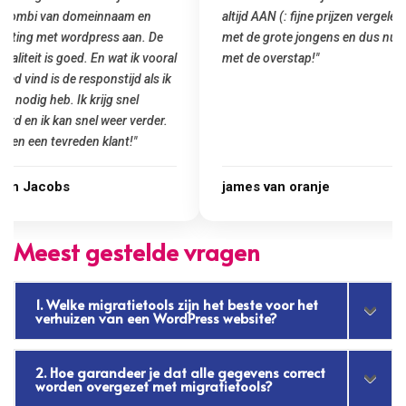
altijd AAN (: fijne prijzen vergeleken
het installeren van 
met de grote jongens en dus nu al blij
was meteen door hun
met de overstap!"
gemaakt. Top service
startup! Zeker een a
Goedkoop en de kwali
james van oranje
Marcel Thijs
Meest gestelde vragen
1. Welke migratietools zijn het beste voor het
verhuizen van een WordPress website?
2. Hoe garandeer je dat alle gegevens correct
worden overgezet met migratietools?