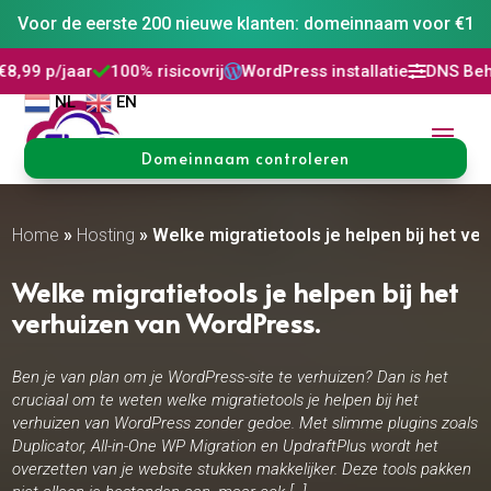
Voor de eerste 200 nieuwe klanten: domeinnaam voor €1
100% risicovrij
WordPress installatie
DNS Beheer
30 dagen



NL
EN
Domeinnaam controleren
Home
»
Hosting
»
Welke migratietools je helpen bij het ve
Welke migratietools je helpen bij het
verhuizen van WordPress.​
Ben je van plan om je WordPress-site te verhuizen? Dan is het
cruciaal om te weten welke migratietools je helpen bij het
verhuizen van WordPress zonder gedoe. Met slimme plugins zoals
Duplicator, All-in-One WP Migration en UpdraftPlus wordt het
overzetten van je website stukken makkelijker. Deze tools pakken