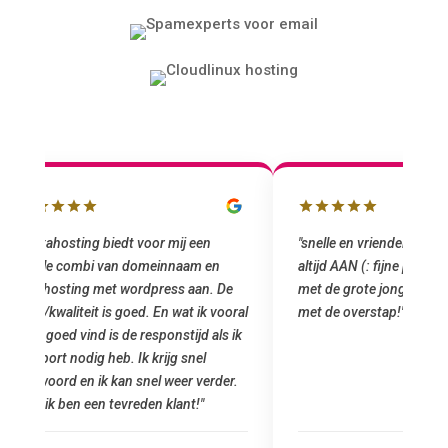
"snelle en vriendelijke service. staat
"Top service. I
altijd AAN (: fijne prijzen vergeleken
het installeren
e
met de grote jongens en dus nu al blij
was meteen doo
oral
met de overstap!"
gemaakt. Top se
 ik
startup! Zeker e
Goedkoop en de k
r.