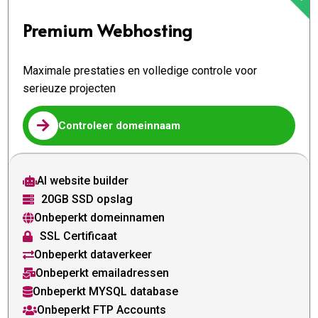
Premium Webhosting
Maximale prestaties en volledige controle voor
serieuze projecten

Controleer domeinnaam
AI website builder

20GB SSD opslag

Onbeperkt domeinnamen

SSL Certificaat

Onbeperkt dataverkeer

Onbeperkt emailadressen

Onbeperkt MYSQL database

Onbeperkt FTP Accounts
