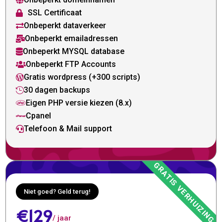

SSL Certificaat

Onbeperkt dataverkeer

Onbeperkt emailadressen

Onbeperkt MYSQL database

Onbeperkt FTP Accounts

Gratis wordpress (+300 scripts)

30 dagen backups

Eigen PHP versie kiezen (8.x)

Cpanel

Telefoon & Mail support

Niet goed? Geld terug!
€129
/ jaar