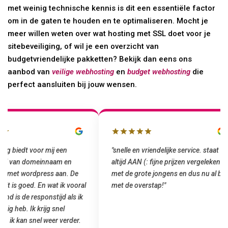
met weinig technische kennis is dit een essentiële factor
om in de gaten te houden en te optimaliseren. Mocht je
meer willen weten over wat hosting met SSL doet voor je
sitebeveiliging, of wil je een overzicht van
budgetvriendelijke pakketten? Bekijk dan eens ons
aanbod van
veilige webhosting
en
budget webhosting
die
perfect aansluiten bij jouw wensen.
"snelle en vriendelijke service. staat
"Top service. Ik had
altijd AAN (: fijne prijzen vergeleken
het installeren van 
met de grote jongens en dus nu al blij
was meteen door hun
met de overstap!"
gemaakt. Top service
startup! Zeker een a
Goedkoop en de kwali