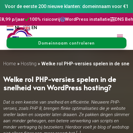
Voor de eerste 200 nieuwe klanten: domeinnaam voor €1
100% risicovrij
WordPress installatie
DNS Beheer
30 dagen



NL
EN
Domeinnaam controleren
Home
»
Hosting
»
Welke rol PHP-versies spelen in de snel
Welke rol PHP-versies spelen in de
snelheid van WordPress hosting?
Dat is een kwestie van snelheid en efficiëntie. Nieuwere PHP-
versies, zoals PHP 8, brengen flinke optimalisaties die je website
sneller laden en soepeler laten draaien. Ze pakken dingen slimmer
aan: minder geheugen, een betere verwerking van scripts en
minder vertraging bij bezoekers. Hierdoor voelt je blog of webshop