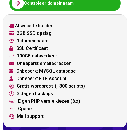

Controleer domeinnaam
AI website builder

3GB SSD opslag

1 domeinnaam

SSL Certificaat

100GB dataverkeer

Onbeperkt emailadressen

Onbeperkt MYSQL database

Onbeperkt FTP Account

Gratis wordpress (+300 scripts)

3 dagen backups

Eigen PHP versie kiezen (8.x)

Cpanel

Mail support
