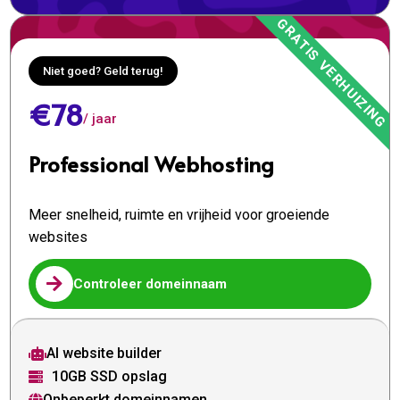
Niet goed? Geld terug!
€78
/ jaar
Professional Webhosting
Meer snelheid, ruimte en vrijheid voor groeiende
websites

Controleer domeinnaam
AI website builder

10GB SSD opslag

Onbeperkt domeinnamen