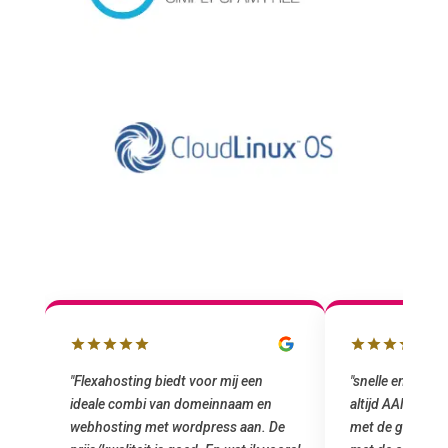
lbox
"Flexahosting biedt voor mij een
"snelle en vriend
ideale combi van domeinnaam en
altijd AAN (: fij
 mij
webhosting met wordpress aan. De
met de grote jon