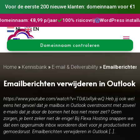
Voor de eerste 200 nieuwe klanten: domeinnaam voor €1
aam: €8,99 p/jaar
100% risicovrij
WordPress installatie
D



NL
EN
Domeinnaam controleren
Home
»
Kennisbank
»
E-mail & Deliverability
»
Emailberichten 
Emailberichten verwijderen in Outlook
https://www.youtube.com/watch?v=T0dUxRyk-wQ Heb jij ook wel
eens het gevoel dat je mailbox in Outlook overstroomt met zoveel
e-mails dat je door de bomen het bos niet meer ziet? Geen
zorgen, je bent zeker niet de enige! Bij Flexa Hosting snappen we
dat een opgeruimde inbox wonderen doet voor je productiviteit en
gemoedsrust. Emailberichten verwijderen in Outlook […]..