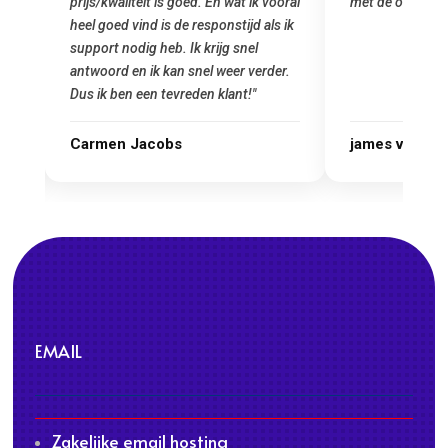
prijs/kwaliteit is goed. En wat ik vooral
met de overstap
heel goed vind is de responstijd als ik
n
support nodig heb. Ik krijg snel
antwoord en ik kan snel weer verder.
Dus ik ben een tevreden klant!"
Carmen Jacobs
james van ora
EMAIL
Zakelijke email hosting