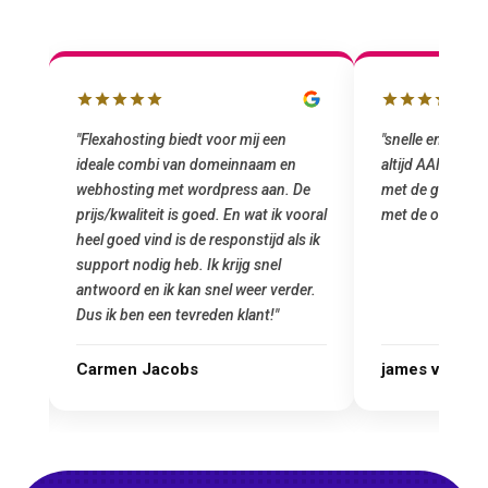
"snelle en vriendelijke service. staat
"Top service. I
altijd AAN (: fijne prijzen vergeleken
het installeren
e
met de grote jongens en dus nu al blij
was meteen doo
oral
met de overstap!"
gemaakt. Top se
 ik
startup! Zeker e
Goedkoop en de k
r.
james van oranje
Marcel Thijs