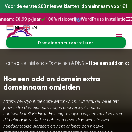
Voor de eerste 200 nieuwe klanten: domeinnaam voor €1
9 p/jaar
100% risicovrij
WordPress installatie
DNS Behee



NL
EN
Domeinnaam controleren
Home
»
Kennisbank
»
Domeinen & DNS
»
Hoe een add on do
Hoe een add on domein extra
domeinnaam omleiden
https://www.youtube.com/watch?v=OUTwHN4uYaI Wil je dat
jouw extra domeinnaam netjes doorverwijst naar je
hoofdwebsite? Bij Flexa Hosting begrijpen wij helemaal waarom
dit belangrijk is. Stel, je hebt een geweldige website over
handgemaakte sieraden en hebt onlangs een nieuwe