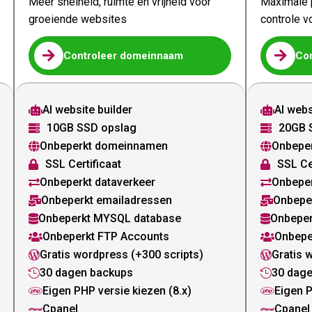
Meer snelheid, ruimte en vrijheid voor
Maximale p
groeiende websites
controle v


Controleer domeinnaam
Co
AI website builder
AI webs


10GB SSD opslag
20GB 


Onbeperkt domeinnamen
Onbepe


SSL Certificaat
SSL Ce


Onbeperkt dataverkeer
Onbeper


Onbeperkt emailadressen
Onbepe


Onbeperkt MYSQL database
Onbeper


Onbeperkt FTP Accounts
Onbepe


Gratis wordpress (+300 scripts)
Gratis 


30 dagen backups
30 dag


Eigen PHP versie kiezen (8.x)
Eigen P


Cpanel
Cpanel

