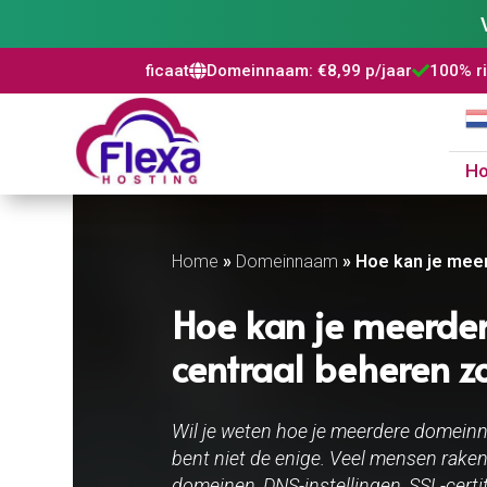
certificaat
Domeinnaam: €8,99 p/jaar
100% risicovrij
WordP



H
Home
»
Domeinnaam
»
Hoe kan je mee
Hoe kan je meerd
centraal beheren z
Wil je weten hoe je meerdere domein
bent niet de enige. Veel mensen raken 
domeinen, DNS-instellingen, SSL-cert