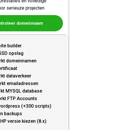
restaties en volledige
oor serieuze projecten
ntroleer domeinnaam
ite builder
SSD opslag
rkt domeinnamen
rtificaat
kt dataverkeer
rkt emailadressen
kt MYSQL database
rkt FTP Accounts
wordpress (+300 scripts)
en backups
HP versie kiezen (8.x)