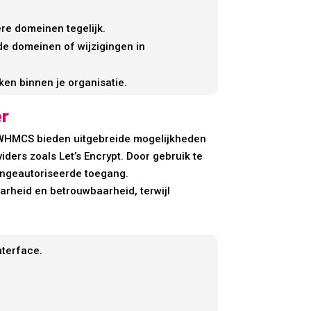
re domeinen tegelijk.
nde domeinen of wijzigingen in
ken binnen je organisatie.
er
n WHMCS bieden uitgebreide mogelijkheden
ers zoals Let’s Encrypt. Door gebruik te
 ongeautoriseerde toegang.
rheid en betrouwbaarheid, terwijl
nterface.