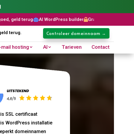
1
g
AI WordPress builder
Gratis SSL certificaat
Domeinnaam:



geld terug.
Controleer domeinnaam →
-mail hosting
AI
Tarieven
Contact
is SSL certificaat
is WordPress installatie
eperkt domeinnamen