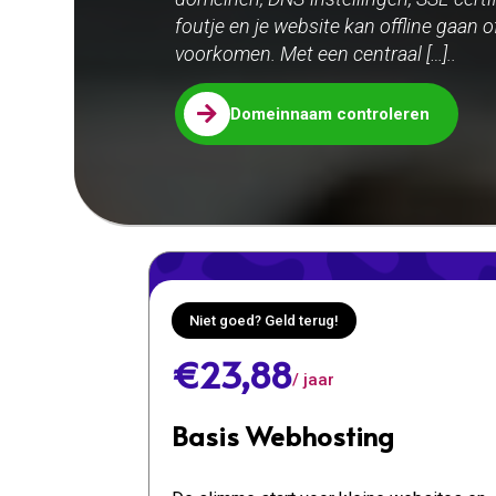
foutje en je website kan offline gaan of
voorkomen. Met een centraal […]..

Domeinnaam controleren
Niet goed? Geld terug!
€23,88
/ jaar
Basis Webhosting