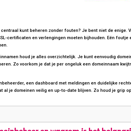
entraal kunt beheren zonder fouten? Je bent niet de enige. Ve
SL-certificaten en verlengingen moeten bijhouden. Eén foutje en
men.
nnamen houd je alles overzichtelijk. Je kunt eenvoudig domei
heren. Zo voorkom je dat je per ongeluk een domeinnaam kwijtra
beheerder, een dashboard met meldingen en duidelijke rechten
t al je domeinen veilig en up-to-date blijven. Zo houd je grip o
meinbeheer en waarom is het belangri