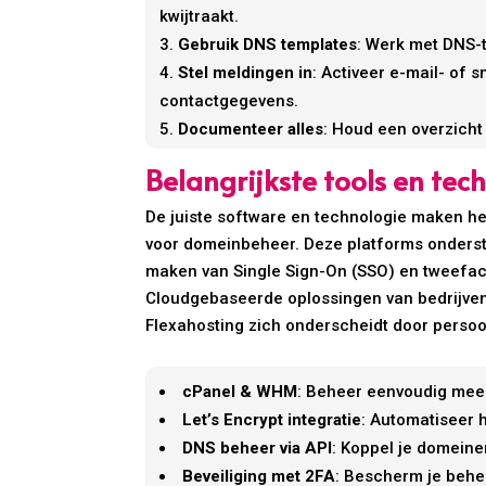
kwijtraakt.
Gebruik DNS templates
: Werk met DNS-
Stel meldingen in
: Activeer e-mail- of 
contactgegevens.
Documenteer alles
: Houd een overzicht
Belangrijkste tools en te
De juiste software en technologie maken he
voor domeinbeheer. Deze platforms onderste
maken van Single Sign-On (SSO) en tweefact
Cloudgebaseerde oplossingen van bedrijven
Flexahosting zich onderscheidt door persoo
cPanel & WHM
: Beheer eenvoudig mee
Let’s Encrypt integratie
: Automatiseer h
DNS beheer via API
: Koppel je domeine
Beveiliging met 2FA
: Bescherm je beh