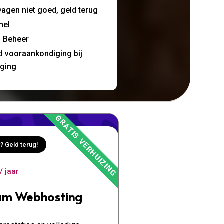
agen niet goed, geld terug
nel
 Beheer
jd vooraankondiging bij
nging
? Geld terug!
/ jaar
um Webhosting