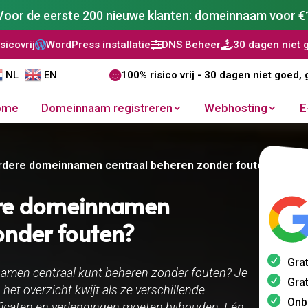
Voor de eerste 200 nieuwe klanten: domeinnaam voor €
ress installatie
DNS Beheer
30 dagen niet goed, geld teru


NL
EN

100% risico vrij - 30 dagen niet goed, 
ome
Domeinnaam registreren
Webhosting
E
rdere domeinnamen centraal beheren zonder fouten?
ere domeinnamen
onder fouten?
Grat
namen centraal kunt beheren zonder fouten? Je
Grat
het overzicht kwijt als ze verschillende
Onb
ificaten en verlengingen moeten bijhouden. Eén