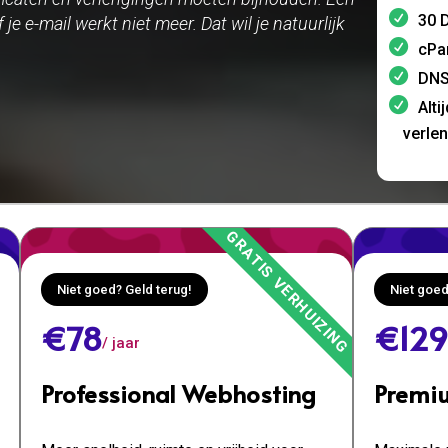
30 D
 je e-mail werkt niet meer. Dat wil je natuurlijk
cPa
DNS
Alti
verle
Niet goed? Geld terug!
Niet goed
€78
€129
/ jaar
Professional Webhosting
Premi