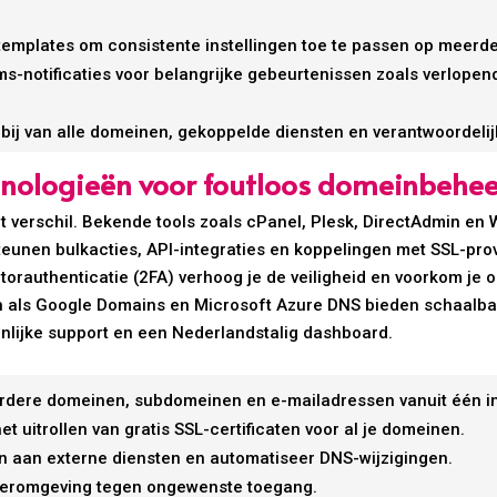
templates om consistente instellingen toe te passen op meerde
sms-notificaties voor belangrijke gebeurtenissen zoals verlope
 bij van alle domeinen, gekoppelde diensten en verantwoordelij
chnologieën voor foutloos domeinbehe
t verschil. Bekende tools zoals cPanel, Plesk, DirectAdmin e
unen bulkacties, API-integraties en koppelingen met SSL-provid
orauthenticatie (2FA) verhoog je de veiligheid en voorkom je
 als Google Domains en Microsoft Azure DNS bieden schaalbaa
nlijke support en een Nederlandstalig dashboard.
rdere domeinen, subdomeinen en e-mailadressen vanuit één i
et uitrollen van gratis SSL-certificaten voor al je domeinen.
n aan externe diensten en automatiseer DNS-wijzigingen.
eeromgeving tegen ongewenste toegang.