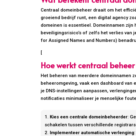
Centraal domeinbeheer draait om het effici
groeiend bedrijf runt, een digital agency z
domeinen is essentieel. Domeinnamen zijn h
beveiligingsrisico’s of zelfs het verlies van
for Assigned Names and Numbers) benadruk
[
Hoe werkt centraal behe
Het beheren van meerdere domeinnamen zond
beheeromgeving, vaak een dashboard van een
je DNS-instellingen aanpassen, verlenging
notificaties minimaliseer je menselijke fo
Kies een centrale domeinbeheerder
: G
schakelen tussen verschillende registrars
Implementeer automatische verlenging