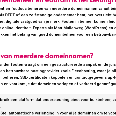
ënt en foutloos beheren van meerdere domeinnamen vanuit één 
oals DEPT of een zelfstandige ondernemer bent, het overzicht h
et digitale vastgoed van je merk. Fouten in beheer kunnen lei
 je online identiteit. Experts als Matt Mullenweg (WordPress) en
ken het belang van goed domeinbeheer voor een betrouwbare
er van meerdere domeinnamen?
er fouten vraagt om een gestructureerde aanpak en de juiste
 betrouwbare hostingprovider zoals Flexahosting, waar je all
en beheren, SSL-certificaten koppelen en contactgegevens up-
uten en voorkom je dat domeinen verlopen of verkeerd geconfigu
ebruik een platform dat ondersteuning biedt voor bulkbeheer, zo
.
: Stel automatische verlenging in voor al je domeinen om te v