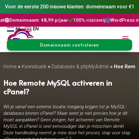
Voor de eerste 200 nieuwe klanten: domeinnaam voor €1
naam: €8,99 p/jaar
100% risicovrij
WordPress installatie



NL
EN
Domeinnaam controleren
Home
»
Kennisbank
»
Databases & phpMyAdmin
»
Hoe Remot
Hoe Remote MySQL activeren in
cPanel?
Wil je vanaf een externe locatie toegang krijgen tot je MySQL-
databases binnen cPanel? Maar weet je niet precies hoe je dit
moet aanpakken? Geen zorgen, het activeren van Remote
MySQL in cPanel is veel eenvoudiger dan je misschien denkt.
Deze handleiding neemt je mee door het proces, stap voor stap.