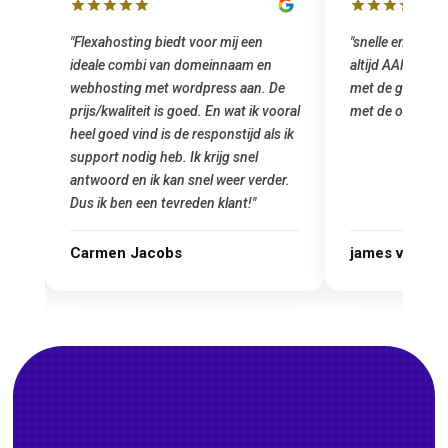
lbox
"Flexahosting biedt voor mij een
"snelle en vriend
ideale combi van domeinnaam en
altijd AAN (: fij
 mij
webhosting met wordpress aan. De
met de grote jon
prijs/kwaliteit is goed. En wat ik vooral
met de overstap
heel goed vind is de responstijd als ik
n
support nodig heb. Ik krijg snel
antwoord en ik kan snel weer verder.
Dus ik ben een tevreden klant!"
Carmen Jacobs
james van ora