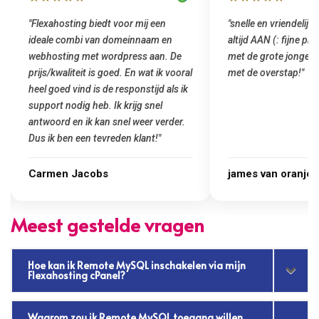
"Flexahosting biedt voor mij een
"snelle en vriendelijke
ideale combi van domeinnaam en
altijd AAN (: fijne pr
webhosting met wordpress aan. De
met de grote jongens 
prijs/kwaliteit is goed. En wat ik vooral
met de overstap!"
heel goed vind is de responstijd als ik
support nodig heb. Ik krijg snel
antwoord en ik kan snel weer verder.
Dus ik ben een tevreden klant!"
Carmen Jacobs
james van oranje
Meest gestelde vragen
Hoe kan ik Remote MySQL inschakelen via mijn
Flexahosting cPanel?
Waarom zou ik Remote MySQL toegang willen