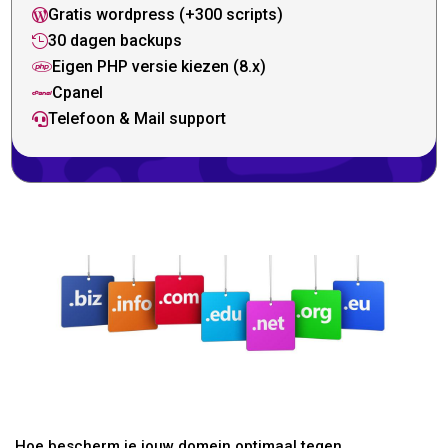
Gratis wordpress (+300 scripts)

30 dagen backups

Eigen PHP versie kiezen (8.x)

Cpanel

Telefoon & Mail support

Hoe bescherm je jouw domein optimaal tegen