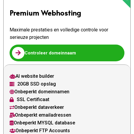
Premium Webhosting
Maximale prestaties en volledige controle voor
serieuze projecten

Controleer domeinnaam
AI website builder

20GB SSD opslag

Onbeperkt domeinnamen

SSL Certificaat

Onbeperkt dataverkeer

Onbeperkt emailadressen

Onbeperkt MYSQL database

Onbeperkt FTP Accounts
