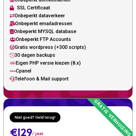

SSL Certificaat

Onbeperkt dataverkeer

Onbeperkt emailadressen

Onbeperkt MYSQL database

Onbeperkt FTP Accounts

Gratis wordpress (+300 scripts)

30 dagen backups

Eigen PHP versie kiezen (8.x)

Cpanel

Telefoon & Mail support

Niet goed? Geld terug!
€129
/ jaar