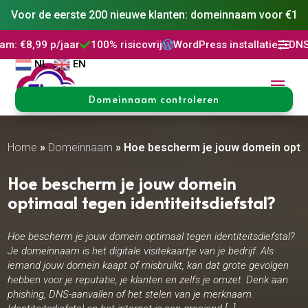
Voor de eerste 200 nieuwe klanten: domeinnaam voor €1
100% risicovrij
WordPress installatie
DNS Beheer
30 da




NL
EN
Domeinnaam controleren
Home
»
Domeinnaam
»
Hoe bescherm je jouw domein optima
Hoe bescherm je jouw domein
optimaal tegen identiteitsdiefstal?
Hoe bescherm je jouw domein optimaal tegen identiteitsdiefstal?
Je domeinnaam is het digitale visitekaartje van je bedrijf. Als
iemand jouw domein kaapt of misbruikt, kan dat grote gevolgen
hebben voor je reputatie, je klanten en zelfs je omzet. Denk aan
phishing, DNS-aanvallen of het stelen van je merknaam.