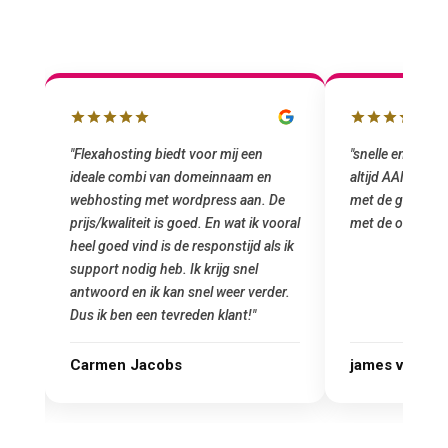
"snelle en vriendelijke service. staat
"Top service. I
altijd AAN (: fijne prijzen vergeleken
het installeren
e
met de grote jongens en dus nu al blij
was meteen doo
oral
met de overstap!"
gemaakt. Top se
 ik
startup! Zeker e
Goedkoop en de k
r.
james van oranje
Marcel Thijs