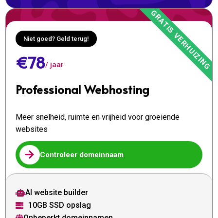
Niet goed? Geld terug!
€78
/ jaar
Professional Webhosting
Meer snelheid, ruimte en vrijheid voor groeiende
websites

Controleer domeinnaam
AI website builder

10GB SSD opslag

Onbeperkt domeinnamen