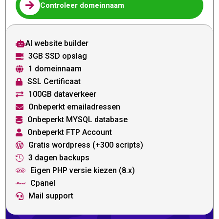

Controleer domeinnaam
AI website builder

3GB SSD opslag

1 domeinnaam

SSL Certificaat

100GB dataverkeer

Onbeperkt emailadressen

Onbeperkt MYSQL database

Onbeperkt FTP Account

Gratis wordpress (+300 scripts)

3 dagen backups

Eigen PHP versie kiezen (8.x)

Cpanel

Mail support
