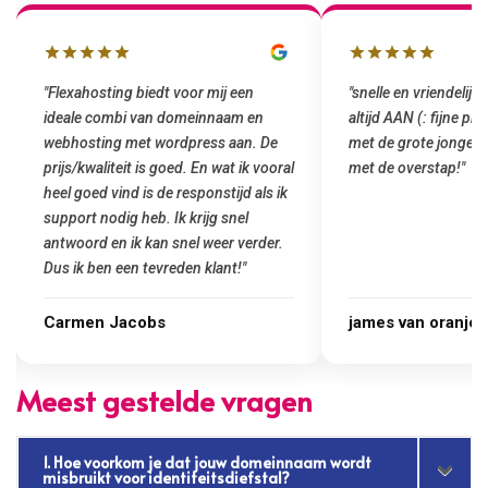
"snelle en vriendelijke service. staat
"Top service. Ik had
altijd AAN (: fijne prijzen vergeleken
het installeren van 
met de grote jongens en dus nu al blij
was meteen door hun
met de overstap!"
gemaakt. Top service
startup! Zeker een a
Goedkoop en de kwali
james van oranje
Marcel Thijs
Meest gestelde vragen
1. Hoe voorkom je dat jouw domeinnaam wordt
misbruikt voor identiteitsdiefstal?