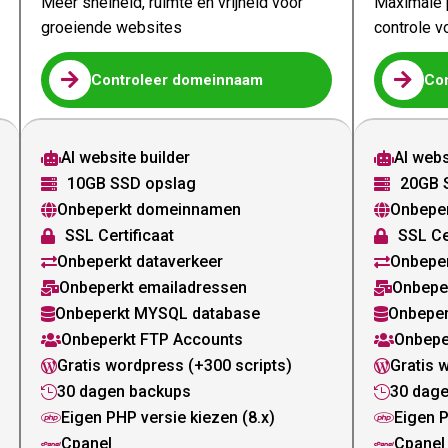
Meer snelheid, ruimte en vrijheid voor
Maximale p
groeiende websites
controle v


Controleer domeinnaam
Co
AI website builder
AI webs


10GB SSD opslag
20GB 


Onbeperkt domeinnamen
Onbepe


SSL Certificaat
SSL Ce


Onbeperkt dataverkeer
Onbeper


Onbeperkt emailadressen
Onbepe


Onbeperkt MYSQL database
Onbeper


Onbeperkt FTP Accounts
Onbepe


Gratis wordpress (+300 scripts)
Gratis 


30 dagen backups
30 dag


Eigen PHP versie kiezen (8.x)
Eigen P


Cpanel
Cpanel

