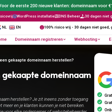
Voor de eerste 200 nieuwe klanten: domeinnaam voor €
rdPress installatie
DNS Beheer
30 dagen niet goed, geld t


NL
EN

100% risico vrij - 30 dagen niet goed, 
ome
Domeinnaam registreren
Webhosting
E
l een gekaapte domeinnaam herstellen?
en gekaapte domeinnaam
Grat
aam herstellen? Je zit ineens zonder toegang
Grat
iet meer en je klanten kunnen je niet bereiken.
Onb
e voor elke ondernemer of websitebeheerder.