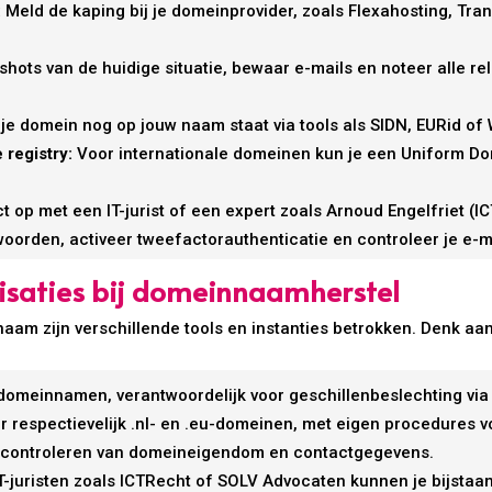
:
Meld de kaping bij je domeinprovider, zoals Flexahosting, Tr
ots van de huidige situatie, bewaar e-mails en noteer alle r
 je domein nog op jouw naam staat via tools als SIDN, EURid of 
 registry:
Voor internationale domeinen kun je een Uniform D
op met een IT-jurist of een expert zoals Arnoud Engelfriet (I
woorden, activeer tweefactorauthenticatie en controleer je e-m
nisaties bij domeinnaamherstel
aam zijn verschillende tools en instanties betrokken. Denk aan
omeinnamen, verantwoordelijk voor geschillenbeslechting via
or respectievelijk .nl- en .eu-domeinen, met eigen procedures 
 controleren van domeineigendom en contactgegevens.
-juristen zoals ICTRecht of SOLV Advocaten kunnen je bijstaan