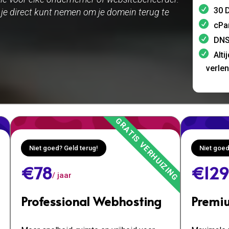
30 D
e je direct kunt nemen om je domein terug te
cPa
DNS
Alti
verle
Niet goed? Geld terug!
Niet goed
€78
€129
/ jaar
Professional Webhosting
Premi