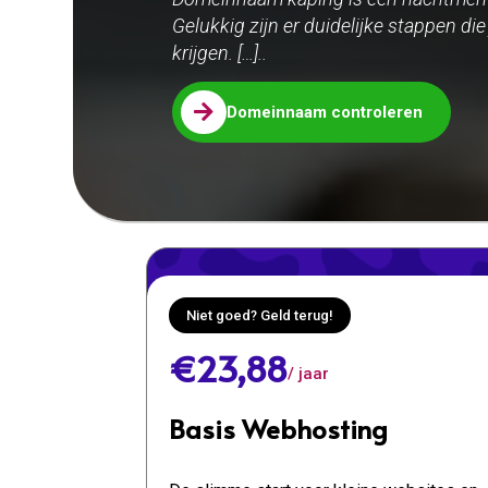
Gelukkig zijn er duidelijke stappen di
krijgen. […]..

Domeinnaam controleren
Niet goed? Geld terug!
€23,88
/ jaar
Basis Webhosting