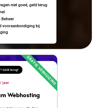
agen niet goed, geld terug
nel
 Beheer
jd vooraankondiging bij
nging
? Geld terug!
/ jaar
um Webhosting