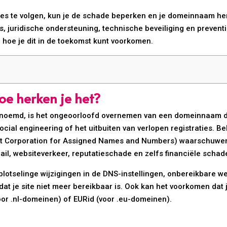
res te volgen, kun je de schade beperken en je domeinnaam her
 juridische ondersteuning, technische beveiliging en preventi
hoe je dit in de toekomst kunt voorkomen.
e herken je het?
noemd, is het ongeoorloofd overnemen van een domeinnaam doo
social engineering of het uitbuiten van verlopen registraties. 
rnet Corporation for Assigned Names and Numbers) waarschuwen
ail, websiteverkeer, reputatieschade en zelfs financiële schad
otselinge wijzigingen in de DNS-instellingen, onbereikbare w
t je site niet meer bereikbaar is. Ook kan het voorkomen dat 
voor .nl-domeinen) of EURid (voor .eu-domeinen).