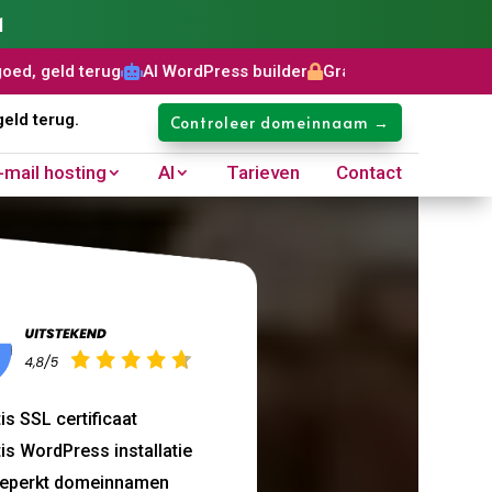
1
erug
AI WordPress builder
Gratis SSL certificaat
Domeinnaa



geld terug.
Controleer domeinnaam →
-mail hosting
AI
Tarieven
Contact
is SSL certificaat
is WordPress installatie
eperkt domeinnamen