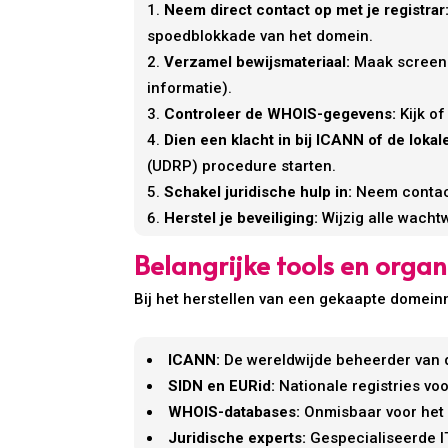
Neem direct contact op met je registrar
spoedblokkade van het domein.
Verzamel bewijsmateriaal:
Maak screensh
informatie).
Controleer de WHOIS-gegevens:
Kijk of
Dien een klacht in bij ICANN of de lokale
(UDRP) procedure starten.
Schakel juridische hulp in:
Neem contact 
Herstel je beveiliging:
Wijzig alle wacht
Belangrijke tools en orga
Bij het herstellen van een gekaapte domeinn
ICANN:
De wereldwijde beheerder van d
SIDN en EURid:
Nationale registries vo
WHOIS-databases:
Onmisbaar voor het
Juridische experts:
Gespecialiseerde IT