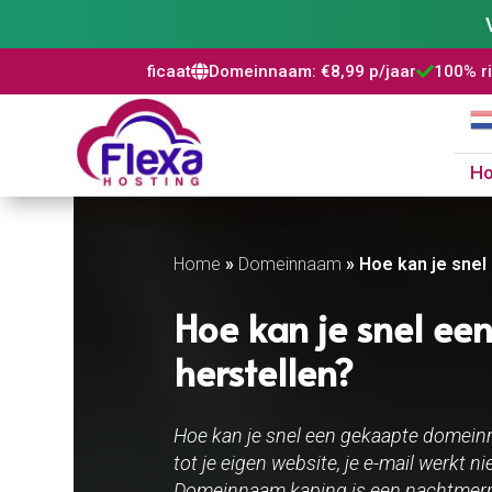
L certificaat
Domeinnaam: €8,99 p/jaar
100% risicovrij
Wo



H
Home
»
Domeinnaam
»
Hoe kan je sne
Hoe kan je snel e
herstellen?
Hoe kan je snel een gekaapte domeinn
tot je eigen website, je e-mail werkt n
Domeinnaam kaping is een nachtmerri