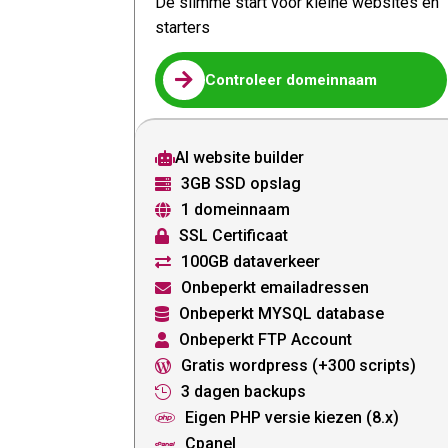
De slimme start voor kleine websites en
starters

Controleer domeinnaam
AI website builder

3GB SSD opslag

1 domeinnaam

SSL Certificaat

100GB dataverkeer

Onbeperkt emailadressen

Onbeperkt MYSQL database

Onbeperkt FTP Account

Gratis wordpress (+300 scripts)

3 dagen backups

Eigen PHP versie kiezen (8.x)

Cpanel
