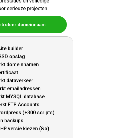
restaties en volledige
oor serieuze projecten
ntroleer domeinnaam
ite builder
SSD opslag
rkt domeinnamen
rtificaat
kt dataverkeer
rkt emailadressen
kt MYSQL database
rkt FTP Accounts
wordpress (+300 scripts)
en backups
HP versie kiezen (8.x)