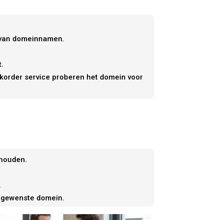
n van domeinnamen.
.
ckorder service proberen het domein voor
 houden.
.
t gewenste domein.