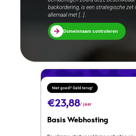
backordering, is een strategische zet
allemaal met […]..

Domeinnaam controleren
Niet goed? Geld terug!
€23,88
/ jaar
Basis Webhosting