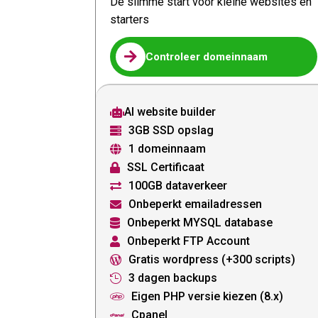
De slimme start voor kleine websites en
starters

Controleer domeinnaam
AI website builder

3GB SSD opslag

1 domeinnaam

SSL Certificaat

100GB dataverkeer

Onbeperkt emailadressen

Onbeperkt MYSQL database

Onbeperkt FTP Account

Gratis wordpress (+300 scripts)

3 dagen backups

Eigen PHP versie kiezen (8.x)

Cpanel
