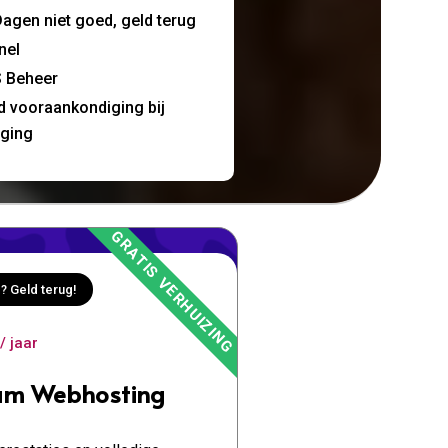
agen niet goed, geld terug
nel
 Beheer
jd vooraankondiging bij
nging
? Geld terug!
/ jaar
um Webhosting