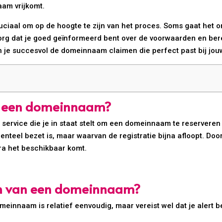
aam vrijkomt.
ruciaal om op de hoogte te zijn van het proces. Soms gaat het 
rg dat je goed geïnformeerd bent over de voorwaarden en bere
 je succesvol de domeinnaam claimen die perfect past bij jouw
or een domeinnaam?
rvice die je in staat stelt om een domeinnaam te reserveren di
teel bezet is, maar waarvan de registratie bijna afloopt. Door
ra het beschikbaar komt.
en van een domeinnaam?
innaam is relatief eenvoudig, maar vereist wel dat je alert ben