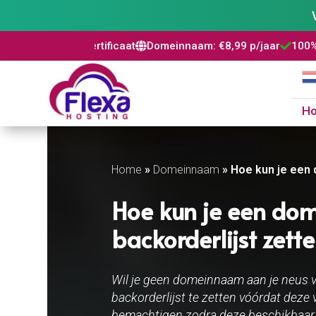
certificaat
Domeinnaam: €8,99 p/jaar
100% risicovrij
WordP



H
Home
»
Domeinnaam
»
Hoe kun je een 
Hoe kun je een do
backorderlijst zett
Wil je geen domeinnaam aan je neus 
backorderlijst te zetten vóórdat deze 
bemachtigen zodra deze beschikbaar 