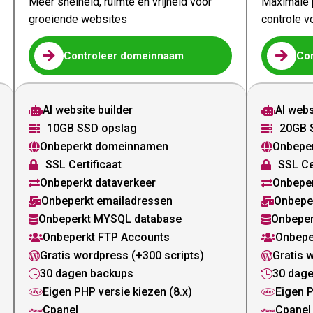
Meer snelheid, ruimte en vrijheid voor
Maximale p
groeiende websites
controle v


Controleer domeinnaam
Co
AI website builder
AI webs


10GB SSD opslag
20GB 


Onbeperkt domeinnamen
Onbepe


SSL Certificaat
SSL Ce


Onbeperkt dataverkeer
Onbeper


Onbeperkt emailadressen
Onbepe


Onbeperkt MYSQL database
Onbeper


Onbeperkt FTP Accounts
Onbepe


Gratis wordpress (+300 scripts)
Gratis 


30 dagen backups
30 dag


Eigen PHP versie kiezen (8.x)
Eigen P


Cpanel
Cpanel

