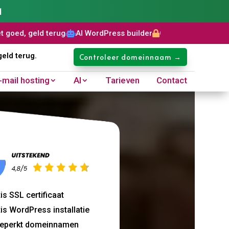
1
g
AI WordPress builder
Gratis SSL certificaat
Domeinnaam:



geld terug.
Controleer domeinnaam →
-mail hosting
AI
Tarieven
Contact
oopt?
is SSL certificaat
is WordPress installatie
eperkt domeinnamen