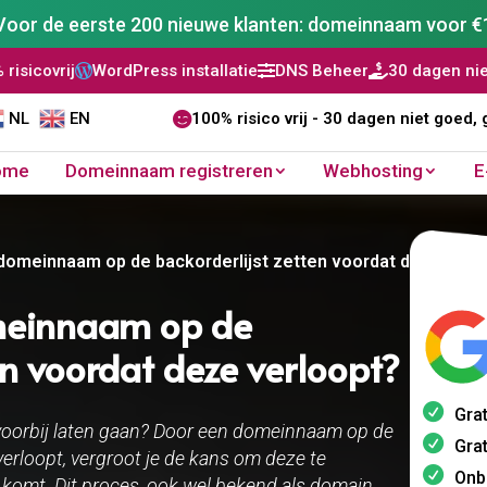
Voor de eerste 200 nieuwe klanten: domeinnaam voor €
ress installatie
DNS Beheer
30 dagen niet goed, geld teru


NL
EN

100% risico vrij - 30 dagen niet goed, 
ome
Domeinnaam registreren
Webhosting
E
domeinnaam op de backorderlijst zetten voordat deze verl
meinnaam op de
en voordat deze verloopt?
Grat
voorbij laten gaan? Door een domeinnaam op de
Grat
verloopt, vergroot je de kans om deze te
Onb
komt. Dit proces, ook wel bekend als domain