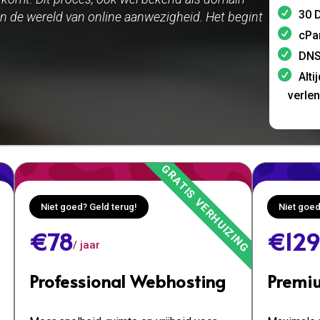
30 D
 in de wereld van online aanwezigheid. Het begint
cPa
DNS
Alti
verle
Niet goed? Geld terug!
Niet goed
€78
€129
/ jaar
Professional Webhosting
Premi