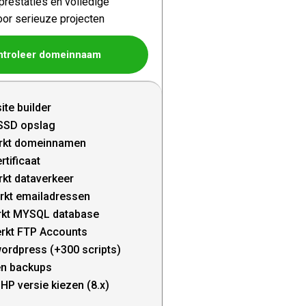
restaties en volledige
oor serieuze projecten
ntroleer domeinnaam
ite builder
SSD opslag
rkt domeinnamen
rtificaat
kt dataverkeer
rkt emailadressen
kt MYSQL database
rkt FTP Accounts
wordpress (+300 scripts)
en backups
HP versie kiezen (8.x)