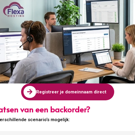

Registreer je domeinnaam direct
atsen van een backorder?
erschillende scenario’s mogelijk: