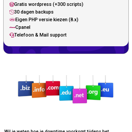
Gratis wordpress (+300 scripts)

30 dagen backups

Eigen PHP versie kiezen (8.x)

Cpanel

Telefoon & Mail support

Wil je weten hoe je downtime voorkomt tijdens het