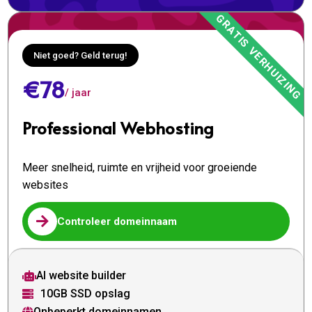
Niet goed? Geld terug!
€78
/ jaar
Professional Webhosting
Meer snelheid, ruimte en vrijheid voor groeiende
websites

Controleer domeinnaam
AI website builder

10GB SSD opslag

Onbeperkt domeinnamen