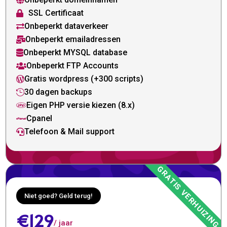

SSL Certificaat

Onbeperkt dataverkeer

Onbeperkt emailadressen

Onbeperkt MYSQL database

Onbeperkt FTP Accounts

Gratis wordpress (+300 scripts)

30 dagen backups

Eigen PHP versie kiezen (8.x)

Cpanel

Telefoon & Mail support

Niet goed? Geld terug!
€129
/ jaar