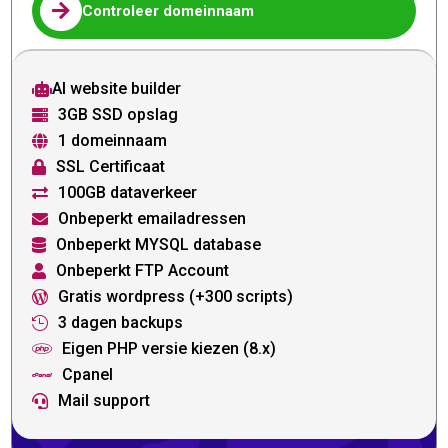

Controleer domeinnaam
AI website builder

3GB SSD opslag

1 domeinnaam

SSL Certificaat

100GB dataverkeer

Onbeperkt emailadressen

Onbeperkt MYSQL database

Onbeperkt FTP Account

Gratis wordpress (+300 scripts)

3 dagen backups

Eigen PHP versie kiezen (8.x)

Cpanel

Mail support
