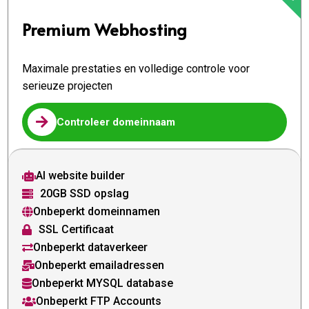
Premium Webhosting
Maximale prestaties en volledige controle voor
serieuze projecten

Controleer domeinnaam
AI website builder

20GB SSD opslag

Onbeperkt domeinnamen

SSL Certificaat

Onbeperkt dataverkeer

Onbeperkt emailadressen

Onbeperkt MYSQL database

Onbeperkt FTP Accounts
