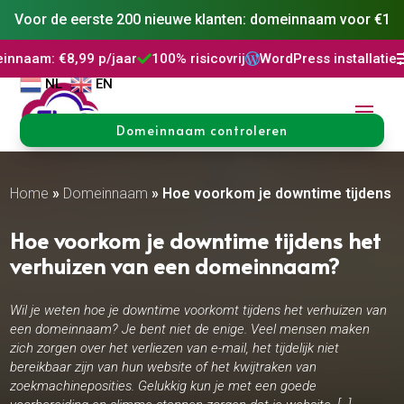
Voor de eerste 200 nieuwe klanten: domeinnaam voor €1
9 p/jaar
100% risicovrij
WordPress installatie
DNS Beheer



NL
EN
Domeinnaam controleren
Home
»
Domeinnaam
»
Hoe voorkom je downtime tijdens 
Hoe voorkom je downtime tijdens het
verhuizen van een domeinnaam?
Wil je weten hoe je downtime voorkomt tijdens het verhuizen van
een domeinnaam? Je bent niet de enige. Veel mensen maken
zich zorgen over het verliezen van e-mail, het tijdelijk niet
bereikbaar zijn van hun website of het kwijtraken van
zoekmachineposities. Gelukkig kun je met een goede