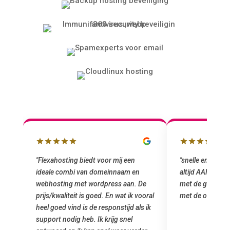
"snelle en vriendelijke service. staat
"Top service. I
altijd AAN (: fijne prijzen vergeleken
het installeren
e
met de grote jongens en dus nu al blij
was meteen doo
oral
met de overstap!"
gemaakt. Top se
 ik
startup! Zeker e
Goedkoop en de k