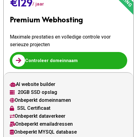
€129
/ jaar
Premium Webhosting
Maximale prestaties en volledige controle voor
serieuze projecten

Controleer domeinnaam
AI website builder

20GB SSD opslag

Onbeperkt domeinnamen

SSL Certificaat

Onbeperkt dataverkeer

Onbeperkt emailadressen

Onbeperkt MYSQL database
