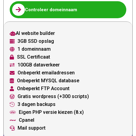

Controleer domeinnaam
AI website builder

3GB SSD opslag

1 domeinnaam

SSL Certificaat

100GB dataverkeer

Onbeperkt emailadressen

Onbeperkt MYSQL database

Onbeperkt FTP Account

Gratis wordpress (+300 scripts)

3 dagen backups

Eigen PHP versie kiezen (8.x)

Cpanel

Mail support
