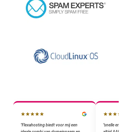
"snelle en vriendelijke service. staat
"Top service. I
altijd AAN (: fijne prijzen vergeleken
het installeren