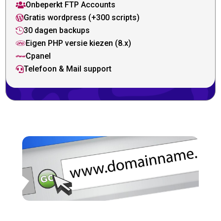
Onbeperkt FTP Accounts

Gratis wordpress (+300 scripts)

30 dagen backups

Eigen PHP versie kiezen (8.x)

Cpanel

Telefoon & Mail support
