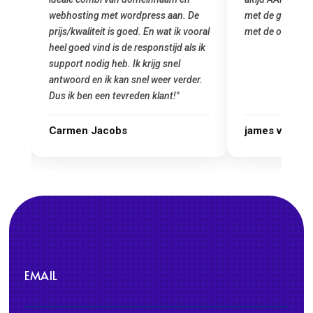
e
met de grote jongens en dus nu al blij
was meteen doo
oral
met de overstap!"
gemaakt. Top se
 ik
startup! Zeker e
Goedkoop en de k
r.
james van oranje
Marcel Thijs
EMAIL