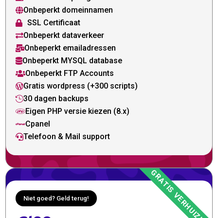
Onbeperkt domeinnamen

SSL Certificaat

Onbeperkt dataverkeer

Onbeperkt emailadressen

Onbeperkt MYSQL database

Onbeperkt FTP Accounts

Gratis wordpress (+300 scripts)

30 dagen backups

Eigen PHP versie kiezen (8.x)

Cpanel

Telefoon & Mail support

Niet goed? Geld terug!