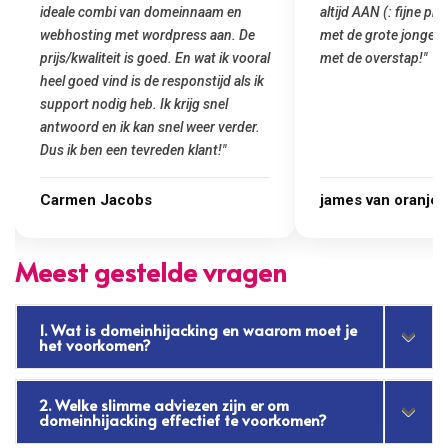
altijd AAN (: fijne prijzen vergeleken
het installeren van 
met de grote jongens en dus nu al blij
was meteen door hun
met de overstap!"
gemaakt. Top service
startup! Zeker een a
Goedkoop en de kwali
james van oranje
Marcel Thijs
Meest gestelde vragen
1. Wat is domeinhijacking en waarom moet je
het voorkomen?
2. Welke slimme adviezen zijn er om
domeinhijacking effectief te voorkomen?