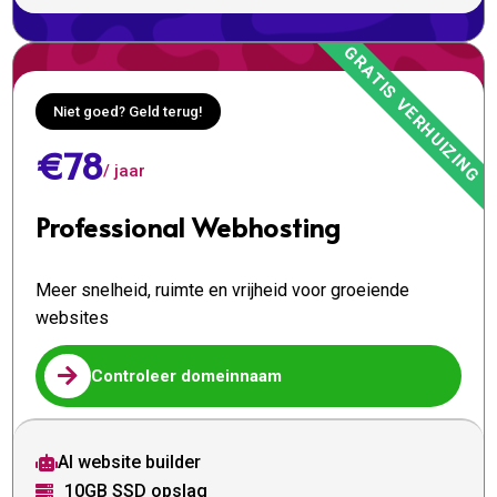
Niet goed? Geld terug!
€78
/ jaar
Professional Webhosting
Meer snelheid, ruimte en vrijheid voor groeiende
websites

Controleer domeinnaam
AI website builder

10GB SSD opslag
