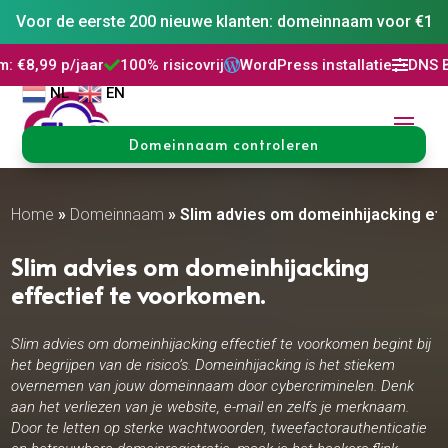
Voor de eerste 200 nieuwe klanten: domeinnaam voor €1
100% risicovrij
WordPress installatie
DNS Beheer
30 dag




NL
EN
Domeinnaam controleren
Home
»
Domeinnaam
»
Slim advies om domeinhijacking eff
Slim advies om domeinhijacking
effectief te voorkomen.​
Slim advies om domeinhijacking effectief te voorkomen begint bij
het begrijpen van de risico’s. Domeinhijacking is het stiekem
overnemen van jouw domeinnaam door cybercriminelen. Denk
aan het verliezen van je website, e-mail en zelfs je merknaam.
Door te letten op sterke wachtwoorden, tweefactorauthenticatie