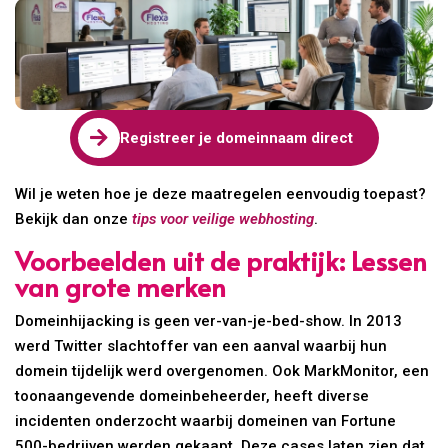

Registreer je domeinnaam direct
Wil je weten hoe je deze maatregelen eenvoudig toepast?
Bekijk dan onze
tips voor veilige webhosting
.
Voorbeelden uit de praktijk: Lessen
van grote merken
Domeinhijacking is geen ver-van-je-bed-show. In 2013
werd Twitter slachtoffer van een aanval waarbij hun
domein tijdelijk werd overgenomen. Ook MarkMonitor, een
toonaangevende domeinbeheerder, heeft diverse
incidenten onderzocht waarbij domeinen van Fortune
500-bedrijven werden gekaapt. Deze cases laten zien dat