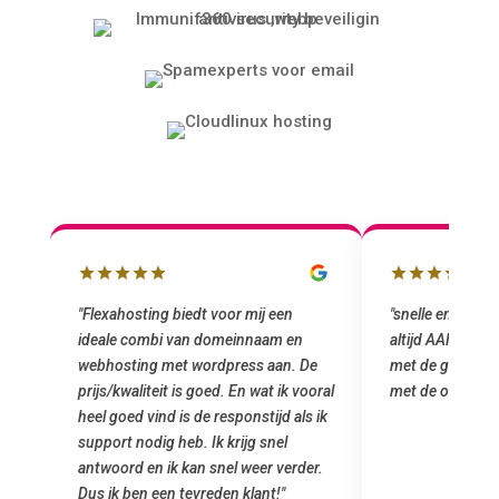
"snelle en vriendelijke service. staat
"Top service. I
altijd AAN (: fijne prijzen vergeleken
het installeren
e
met de grote jongens en dus nu al blij
was meteen doo
oral
met de overstap!"
gemaakt. Top se
 ik
startup! Zeker e
Goedkoop en de k
r.