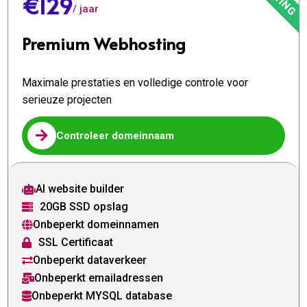
€129
/ jaar
Premium Webhosting
Maximale prestaties en volledige controle voor
serieuze projecten

Controleer domeinnaam
AI website builder

20GB SSD opslag

Onbeperkt domeinnamen

SSL Certificaat

Onbeperkt dataverkeer

Onbeperkt emailadressen

Onbeperkt MYSQL database
