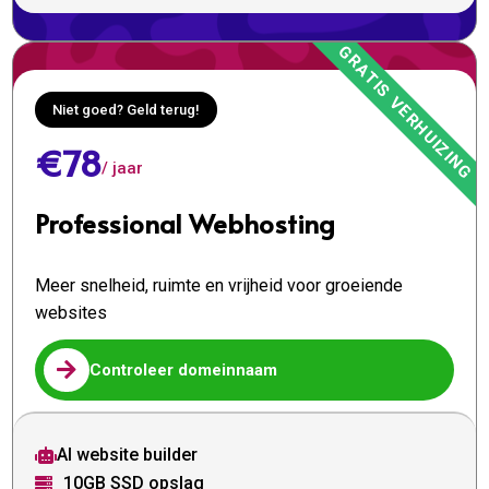
Niet goed? Geld terug!
€78
/ jaar
Professional Webhosting
Meer snelheid, ruimte en vrijheid voor groeiende
websites

Controleer domeinnaam
AI website builder

10GB SSD opslag
