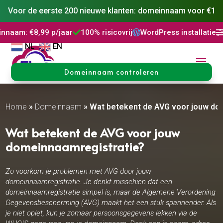
Voor de eerste 200 nieuwe klanten: domeinnaam voor €1
p/jaar
100% risicovrij
WordPress installatie
DNS Beheer



NL
EN
Domeinnaam controleren
Home
»
Domeinnaam
»
Wat betekent de AVG voor jouw do
Wat betekent de AVG voor jouw
domeinnaamregistratie?
Zo voorkom je problemen met AVG door jouw
domeinnaamregistratie. Je denkt misschien dat een
domeinnaamregistratie simpel is, maar de Algemene Verordening
Gegevensbescherming (AVG) maakt het een stuk spannender. Als
je niet oplet, kun je zomaar persoonsgegevens lekken via de