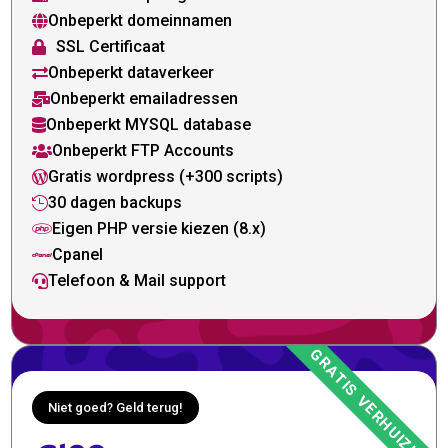
Onbeperkt domeinnamen

SSL Certificaat

Onbeperkt dataverkeer

Onbeperkt emailadressen

Onbeperkt MYSQL database

Onbeperkt FTP Accounts

Gratis wordpress (+300 scripts)

30 dagen backups

Eigen PHP versie kiezen (8.x)

Cpanel

Telefoon & Mail support

Niet goed? Geld terug!