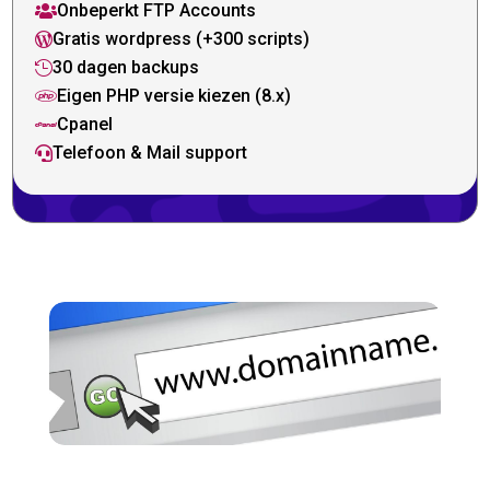
Onbeperkt FTP Accounts

Gratis wordpress (+300 scripts)

30 dagen backups

Eigen PHP versie kiezen (8.x)

Cpanel

Telefoon & Mail support
